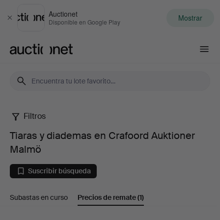
Auctionet
Mostrar
Cerrar
Disponible en Google Play
Auctionet.com
Filtros
Tiaras
Tiaras y diademas en Crafoord Auktioner
y
Malmö
diademas
Suscribir búsqueda
en
Subastas en curso
Precios de remate
(1)
Crafoord