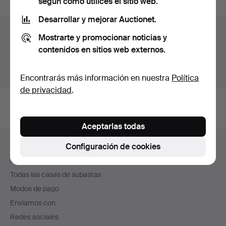
según cómo utilices el sitio web.
Desarrollar y mejorar Auctionet.
Archivo de subastas
Mostrarte y promocionar noticias y
contenidos en sitios web externos.
Estás buscando en el archivo de subastas concluidas.
Mostrar las subastas en curso.
Encontrarás más información en nuestra
Política
de privacidad
.
Aceptarlas todas
Navegación
Configuración de cookies
Ayuda y contacto
en
Contacta con el servicio de atención al cliente
el
Todas las casas de subastas
pie
Modos de pago
de
Enviamos con
página
Redes sociales