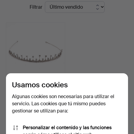
Precios
Filtrar
Auktioner
de
Malmö
remate
Usamos cookies
Una diadema de plata 935
con piedras blanc…
Algunas cookies son necesarias para utilizar el
Subastado 13 ene 2024
servicio. Las cookies que tú mismo puedes
29 pujas
gestionar se utilizan para:
301 USD
Personalizar el contenido y las funciones
Suscribir búsqueda