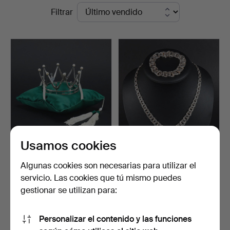
Precios
Filtrar
Hammarö
de
Auktionsverk
remate
Usamos cookies
Un candelabro nupcial de
COLLAR Y PULSERA.
plata, Ceson Guld…
Bismarck, plata, GHA.
Algunas cookies son necesarias para utilizar el
Subastado 14 jun 2024
Subastado 31 may 2024
servicio. Las cookies que tú mismo puedes
9 pujas
20 pujas
gestionar se utilizan para:
650 USD
158 USD
Personalizar el contenido y las funciones
Suscribir búsqueda