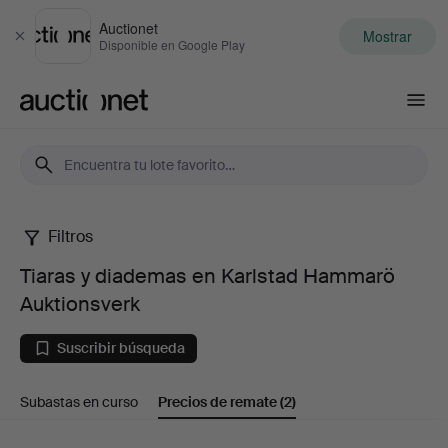
Auctionet
Mostrar
Cerrar
Disponible en Google Play
Auctionet.com
Filtros
Tiaras
Tiaras y diademas en Karlstad Hammarö
y
Auktionsverk
diademas
Suscribir búsqueda
en
Subastas en curso
Precios de remate
(2)
Karlstad