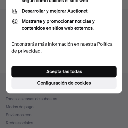
según cómo utilices el sitio web.
Desarrollar y mejorar Auctionet.
Archivo de subastas
Mostrarte y promocionar noticias y
contenidos en sitios web externos.
Estás buscando en el archivo de subastas concluidas.
Mostrar las subastas en curso.
Encontrarás más información en nuestra
Política
de privacidad
.
Aceptarlas todas
Navegación
Configuración de cookies
Ayuda y contacto
en
Contacta con el servicio de atención al cliente
el
Todas las casas de subastas
pie
Modos de pago
de
Enviamos con
página
Redes sociales