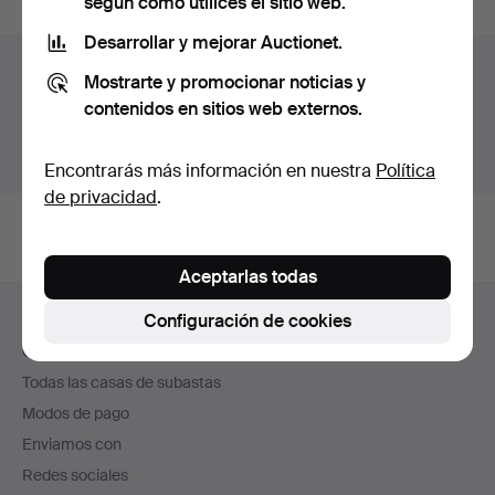
según cómo utilices el sitio web.
Desarrollar y mejorar Auctionet.
Archivo de subastas
Mostrarte y promocionar noticias y
contenidos en sitios web externos.
Estás buscando en el archivo de subastas concluidas.
Mostrar las subastas en curso.
Encontrarás más información en nuestra
Política
de privacidad
.
Aceptarlas todas
Navegación
Configuración de cookies
Ayuda y contacto
en
Contacta con el servicio de atención al cliente
el
Todas las casas de subastas
pie
Modos de pago
de
Enviamos con
página
Redes sociales