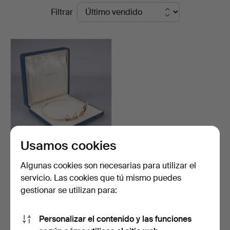
Precios
Filtrar
Auktionsverk
de
Helsinki
remate
Usamos cookies
DIADEMA, perlas
cultivadas, oro de 14 quil…
Algunas cookies son necesarias para utilizar el
Subastado 27 sep 2022
servicio. Las cookies que tú mismo puedes
8 pujas
gestionar se utilizan para:
395 USD
Personalizar el contenido y las funciones
Suscribir búsqueda