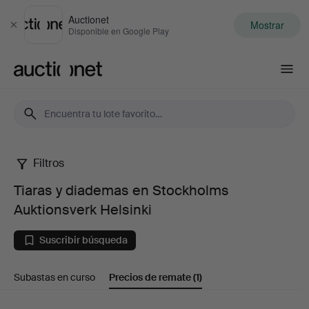
Auctionet
Mostrar
Cerrar
Disponible en Google Play
Auctionet.com
Filtros
Tiaras
Tiaras y diademas en Stockholms
y
Auktionsverk Helsinki
diademas
Suscribir búsqueda
en
Subastas en curso
Precios de remate
(1)
Stockholms