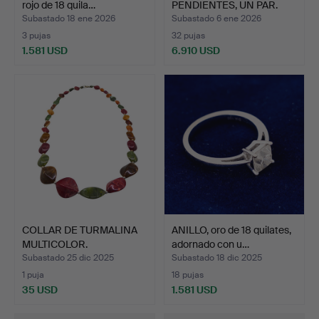
rojo de 18 quila…
PENDIENTES, UN PAR.
Oro, plata c…
Subastado 18 ene 2026
Subastado 6 ene 2026
3 pujas
32 pujas
1.581 USD
6.910 USD
Lote
seleccionado
COLLAR DE TURMALINA
ANILLO, oro de 18 quilates,
MULTICOLOR.
adornado con u…
Subastado 25 dic 2025
Subastado 18 dic 2025
1 puja
18 pujas
35 USD
1.581 USD