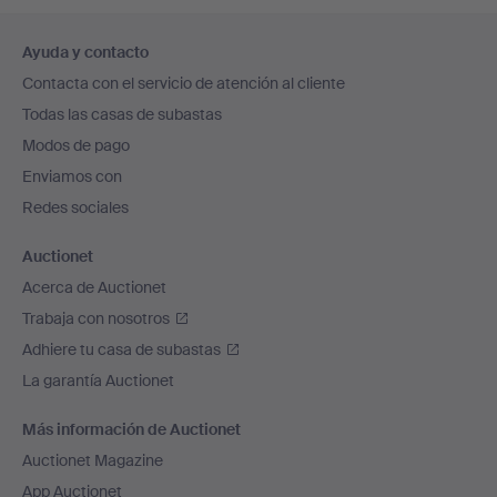
Navegación
Ayuda y contacto
en
Contacta con el servicio de atención al cliente
el
Todas las casas de subastas
pie
Modos de pago
de
Enviamos con
página
Redes sociales
Auctionet
Acerca de Auctionet
Trabaja con nosotros
Adhiere tu casa de subastas
La garantía Auctionet
Más información de Auctionet
Auctionet Magazine
App Auctionet