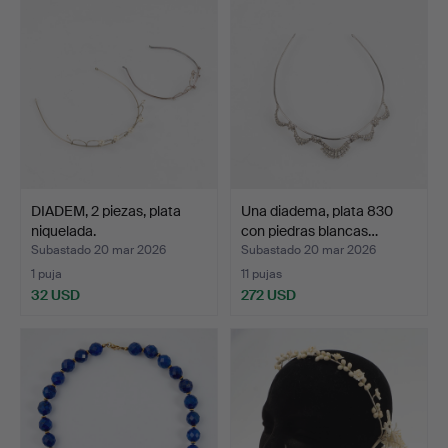
seleccionado
DIADEM, 2 piezas, plata
Una diadema, plata 830
niquelada.
con piedras blancas…
Subastado 20 mar 2026
Subastado 20 mar 2026
1 puja
11 pujas
32 USD
272 USD