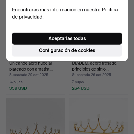
Encontrarás más información en nuestra
Política
de privacidad
.
Aceptarlas todas
Configuración de cookies
Un candelabro nupcial
DIADEM, acero fresado,
plateado con amatist…
principios de siglo…
Subastado 29 oct 2025
Subastado 26 oct 2025
14 pujas
7 pujas
359 USD
264 USD