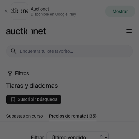
Auctionet
Mostrar
Cerrar
Disponible en Google Play
Auctionet.com
Filtros
Tiaras
Tiaras y diademas
y
Suscribir búsqueda
diademas
Subastas en curso
Precios de remate
(135)
Precios
Filtrar