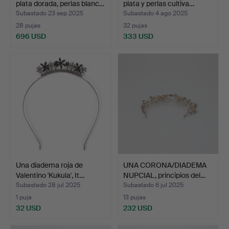
plata dorada, perlas blanc…
plata y perlas cultiva…
Subastado 23 sep 2025
Subastado 4 ago 2025
28 pujas
32 pujas
696 USD
333 USD
Lote
seleccionado
Una diadema roja de
UNA CORONA/DIADEMA
Valentino 'Kukula', It…
NUPCIAL, principios del…
Subastado 28 jul 2025
Subastado 6 jul 2025
1 puja
13 pujas
32 USD
232 USD