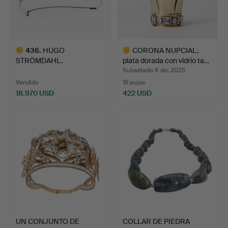
436
.
HUGO
CORONA NUPCIAL,
STRÖMDAHL.
plata dorada con vidrio ta…
TIARA/COLLAR, oro blanco
Subastado 8 dic 2025
d…
Vendido
16 pujas
18.970 USD
422 USD
Lote
Lote
seleccionado
seleccionado
UN CONJUNTO DE
COLLAR DE PIEDRA