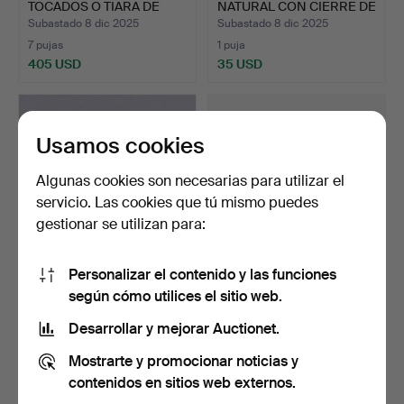
TOCADOS O TIARA DE
NATURAL CON CIERRE DE
LATÓN Y …
ROS…
Subastado 8 dic 2025
Subastado 8 dic 2025
7 pujas
1 puja
405 USD
35 USD
Usamos cookies
Algunas cookies son necesarias para utilizar el
servicio. Las cookies que tú mismo puedes
gestionar se utilizan para:
Personalizar el contenido y las funciones
CORONA NUPCIAL, metal
Una diadema/collar,
según cómo utilices el sitio web.
blanco y pasta.
imitaciones de perlas …
Subastado 13 nov 2025
Subastado 30 oct 2025
Desarrollar y mejorar Auctionet.
14 pujas
4 pujas
Mostrarte y promocionar noticias y
127 USD
48 USD
contenidos en sitios web externos.