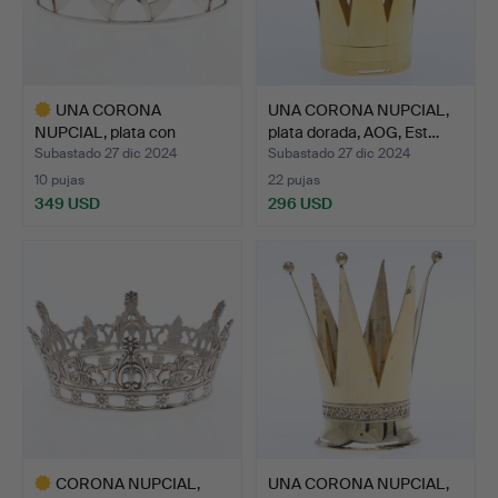
UNA CORONA
UNA CORONA NUPCIAL,
NUPCIAL, plata con
plata dorada, AOG, Est…
cristales de…
Subastado 27 dic 2024
Subastado 27 dic 2024
10 pujas
22 pujas
349 USD
296 USD
Lote
seleccionado
CORONA NUPCIAL,
UNA CORONA NUPCIAL,