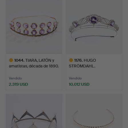
seleccionado
1044
.
TIARA, LATÓN y
1176
.
HUGO
amatistas, década de 1890.
STRÖMDAHL.
TIARA/COLLAR, oro blanco
d…
Vendido
Vendido
2.319 USD
10.012 USD
Lote
Lote
seleccionado
seleccionado