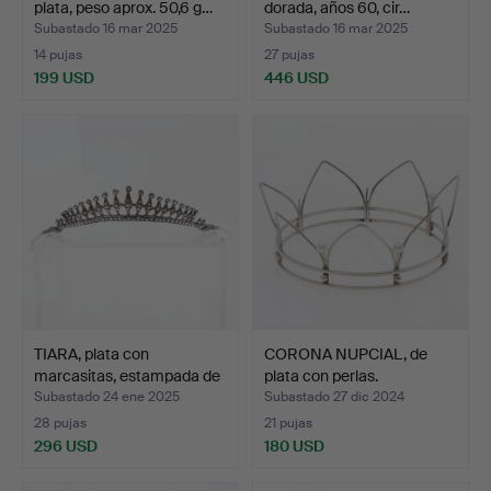
plata, peso aprox. 50,6 g…
dorada, años 60, cir…
Subastado 16 mar 2025
Subastado 16 mar 2025
14 pujas
27 pujas
199 USD
446 USD
Lote
Lote
seleccionado
seleccionado
TIARA, plata con
CORONA NUPCIAL, de
marcasitas, estampada de
plata con perlas.
…
Subastado 24 ene 2025
Subastado 27 dic 2024
28 pujas
21 pujas
296 USD
180 USD