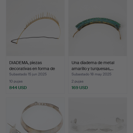
DIADEMA, piezas
Una diadema de metal
decorativas en forma de
amarillo y turquesas,…
co…
Subastado 15 jun 2025
Subastado 18 may 2025
10 pujas
2 pujas
844 USD
169 USD