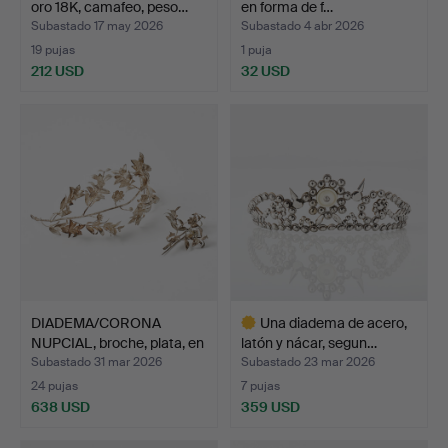
oro 18K, camafeo, peso…
en forma de f…
Subastado 17 may 2026
Subastado 4 abr 2026
19 pujas
1 puja
212 USD
32 USD
DIADEMA/CORONA
Una diadema de acero,
NUPCIAL, broche, plata, en
latón y nácar, segun…
…
Subastado 31 mar 2026
Subastado 23 mar 2026
24 pujas
7 pujas
638 USD
359 USD
Lote