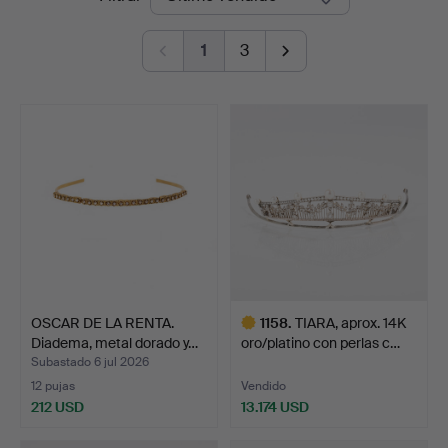
de
1
3
remate
OSCAR DE LA RENTA.
1158
.
TIARA, aprox. 14K
Diadema, metal dorado y…
oro/platino con perlas c…
Subastado 6 jul 2026
12 pujas
Vendido
212 USD
13.174 USD
Lote