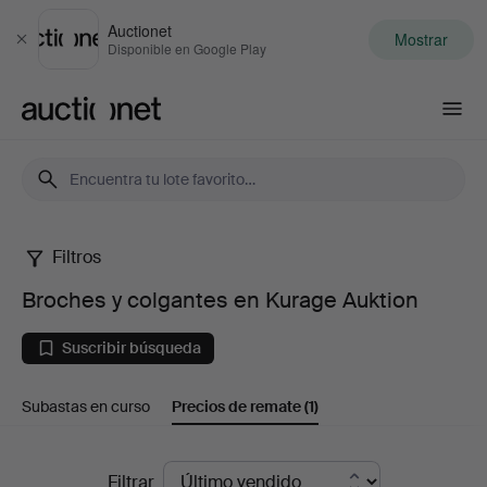
Auctionet
Mostrar
Cerrar
Disponible en Google Play
Auctionet.com
Filtros
Broches
Broches y colgantes en Kurage Auktion
y
Suscribir búsqueda
colgantes
Subastas en curso
Precios de remate
(1)
en
Kurage
Precios
Filtrar