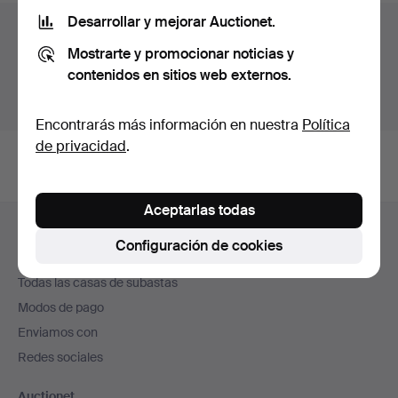
Desarrollar y mejorar Auctionet.
Archivo de subastas
Mostrarte y promocionar noticias y
Estás buscando en el archivo de subastas concluidas.
contenidos en sitios web externos.
Mostrar las subastas en curso.
Encontrarás más información en nuestra
Política
de privacidad
.
Aceptarlas todas
Navegación
Ayuda y contacto
en
Configuración de cookies
Contacta con el servicio de atención al cliente
el
Todas las casas de subastas
pie
Modos de pago
de
Enviamos con
página
Redes sociales
Auctionet