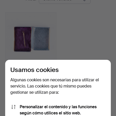
de
Auktion
remate
Usamos cookies
Un broche de oro de 18
quilates con granat…
Subastado 20 feb 2026
Algunas cookies son necesarias para utilizar el
3 pujas
servicio. Las cookies que tú mismo puedes
95 USD
gestionar se utilizan para:
Suscribir búsqueda
Personalizar el contenido y las funciones
según cómo utilices el sitio web.