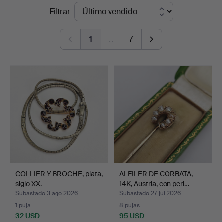
Precios
Filtrar
Thörner
de
&
1
…
7
remate
Ek
COLLIER Y BROCHE, plata,
ALFILER DE CORBATA,
siglo XX.
14K, Austria, con perl…
Subastado 3 ago 2026
Subastado 27 jul 2026
1 puja
8 pujas
32 USD
95 USD