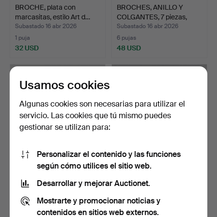
BROCHE, plata con
BROCHES, ANILLO Y
marcasitas, estilo Art d…
COLGANTES, 7 piezas,
est…
Subastado 16 abr 2026
Subastado 16 abr 2026
1 puja
6 pujas
32 USD
48 USD
Usamos cookies
Algunas cookies son necesarias para utilizar el
servicio. Las cookies que tú mismo puedes
gestionar se utilizan para:
Personalizar el contenido y las funciones
según cómo utilices el sitio web.
BROCHE/COLGANTE, oro
BISUTERÍA, broche, LFA,
blanco, 18 quilates, …
Mjölby 1973, peso …
Desarrollar y mejorar Auctionet.
Subastado 6 abr 2026
Subastado 4 abr 2026
Mostrarte y promocionar noticias y
5 pujas
2 pujas
380 USD
53 USD
contenidos en sitios web externos.