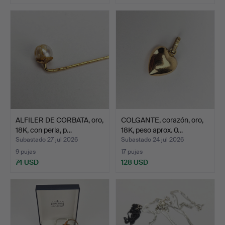
ALFILER DE CORBATA, oro,
COLGANTE, corazón, oro,
18K, con perla, p…
18K, peso aprox. 0…
Subastado 27 jul 2026
Subastado 24 jul 2026
9 pujas
17 pujas
74 USD
128 USD