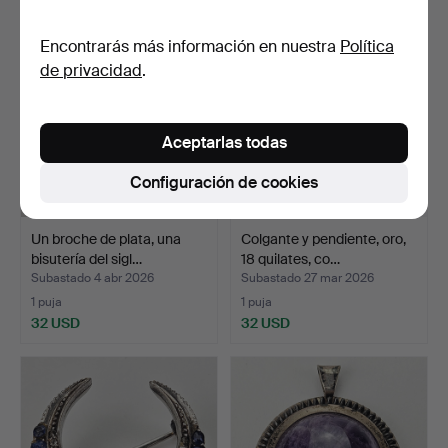
Encontrarás más información en nuestra
Política
de privacidad
.
Aceptarlas todas
Configuración de cookies
Un broche de plata, una
Colgante y pendiente, oro,
bisutería del sigl…
18 quilates, co…
Subastado 4 abr 2026
Subastado 27 mar 2026
1 puja
1 puja
32 USD
32 USD