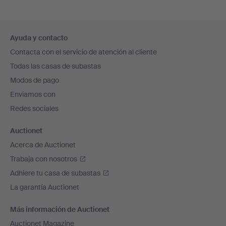
Navegación
Ayuda y contacto
en
Contacta con el servicio de atención al cliente
el
Todas las casas de subastas
pie
Modos de pago
de
Enviamos con
página
Redes sociales
Auctionet
Acerca de Auctionet
Trabaja con nosotros
Adhiere tu casa de subastas
La garantía Auctionet
Más información de Auctionet
Auctionet Magazine