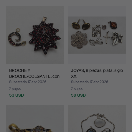
BROCHE Y
JOYAS, 8 piezas, plata, siglo
BROCHE/COLGANTE, con
XX.
piedras roja…
Subastado 17 abr 2026
Subastado 17 abr 2026
7 pujas
7 pujas
53 USD
59 USD