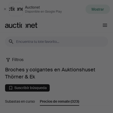
Auctionet
Mostrar
Cerrar
Disponible en Google Play
Auctionet.com
Filtros
Broches
Broches y colgantes en Auktionshuset
y
Thörner & Ek
colgantes
Suscribir búsqueda
en
Subastas en curso
Precios de remate
(323)
Auktionshuset