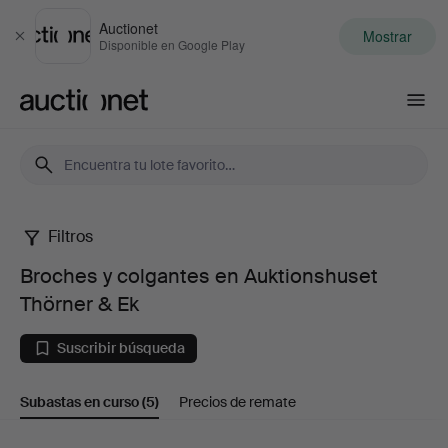
Auctionet
Mostrar
Cerrar
Disponible en Google Play
Auctionet.com
Filtros
Broches
Broches y colgantes en Auktionshuset
y
Thörner & Ek
colgantes
Suscribir búsqueda
en
Subastas en curso
(5)
Precios de remate
Auktionshuset