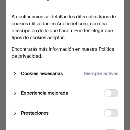
Back
A continuación se detallan los diferentes tipos de
cookies utilizadas en Auctionet.com, con una
descripción de lo que hacen. Puedes elegir qué
tipos de cookies aceptas.
Encontrarás más información en nuestra
Política
BROCHE, oro, 18K, con
BROCHE, oro, 18K, con
de privacidad
.
piedra tallada, peso…
perla, probablemente…
4 días
4 días
3 pujas
1 puja
Cookies necesarias
Siempre activas
202 USD
95 USD
Function
Experiencia mejorada
storage
Statistic
Prestaciones
storage