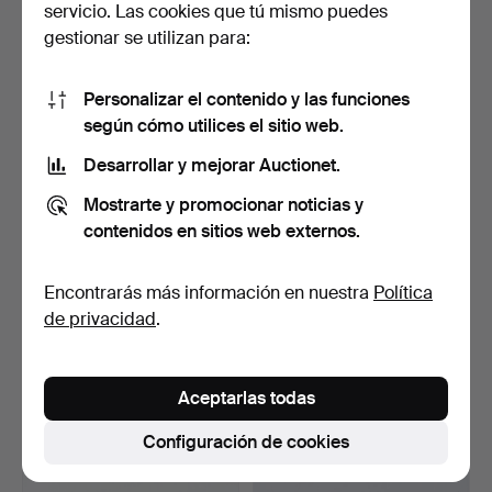
servicio. Las cookies que tú mismo puedes
16 pujas
12 pujas
gestionar se utilizan para:
901 USD
74 USD
Personalizar el contenido y las funciones
según cómo utilices el sitio web.
Desarrollar y mejorar Auctionet.
Mostrarte y promocionar noticias y
contenidos en sitios web externos.
Encontrarás más información en nuestra
Política
de privacidad
.
BRAZALETES/BRAZALETE
ELON ARENHILL.
S RÍGIDOS, 4 uds., pla…
Brazalete, plata de ley, El…
Subastado 10 jun 2026
Subastado 4 jun 2026
6 pujas
17 pujas
Aceptarlas todas
85 USD
349 USD
Configuración de cookies