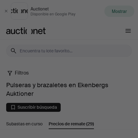
Auctionet
Mostrar
Cerrar
Disponible en Google Play
Auctionet.com
Filtros
Pulseras
Pulseras y brazaletes en Ekenbergs
y
Auktioner
brazaletes
Suscribir búsqueda
en
Subastas en curso
Precios de remate
(29)
Ekenbergs