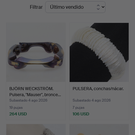
Precios
Filtrar
Auktioner
de
remate
BJÖRN WECKSTRÖM.
PULSERA, conchas/nácar.
Pulsera, "Mauser", bronce…
Subastado 4 ago 2026
Subastado 4 ago 2026
19 pujas
7 pujas
264 USD
106 USD