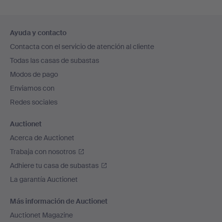
Navegación
Ayuda y contacto
en
Contacta con el servicio de atención al cliente
el
Todas las casas de subastas
pie
Modos de pago
de
Enviamos con
página
Redes sociales
Auctionet
Acerca de Auctionet
Trabaja con nosotros
Adhiere tu casa de subastas
La garantía Auctionet
Más información de Auctionet
Auctionet Magazine