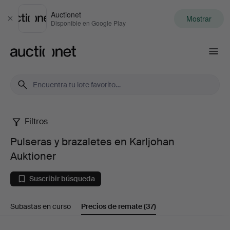
Auctionet
Mostrar
Cerrar
Disponible en Google Play
Auctionet.com
Filtros
Pulseras
Pulseras y brazaletes en Karljohan
y
Auktioner
brazaletes
Suscribir búsqueda
en
Subastas en curso
Precios de remate
(37)
Karljohan