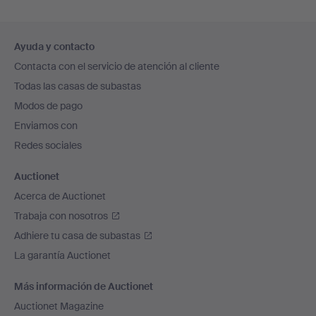
Navegación
Ayuda y contacto
en
Contacta con el servicio de atención al cliente
el
Todas las casas de subastas
pie
Modos de pago
de
Enviamos con
página
Redes sociales
Auctionet
Acerca de Auctionet
Trabaja con nosotros
Adhiere tu casa de subastas
La garantía Auctionet
Más información de Auctionet
Auctionet Magazine