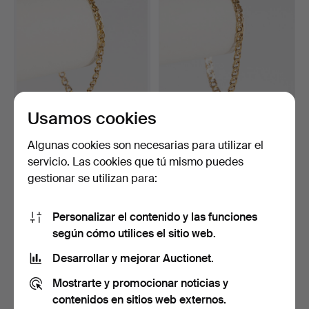
Usamos cookies
PULSERA TIPO
PULSERA. Malla Bismarck,
BISMARCK. Oro de 18k,
oro de 18k.
Algunas cookies son necesarias para utilizar el
KEAB, l…
Subastado 9 may 2026
Subastado 9 may 2026
servicio. Las cookies que tú mismo puedes
9 pujas
23 pujas
gestionar se utilizan para:
503 USD
721 USD
Personalizar el contenido y las funciones
según cómo utilices el sitio web.
Desarrollar y mejorar Auctionet.
Mostrarte y promocionar noticias y
contenidos en sitios web externos.