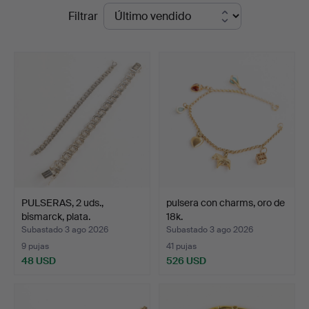
Precios
Filtrar
Auktioner
de
remate
PULSERAS, 2 uds.,
pulsera con charms, oro de
bismarck, plata.
18k.
Subastado 3 ago 2026
Subastado 3 ago 2026
9 pujas
41 pujas
48 USD
526 USD