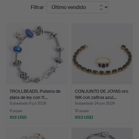
Precios
Filtrar
Auktioner
de
remate
TROLLBEADS. Pulsera de
CONJUNTO DE JOYAS oro
plata de ley con 11…
18K con zafiros azul…
Subastado 6 jul 2026
Subastado 24 jun 2026
9 pujas
10 pujas
103 USD
953 USD