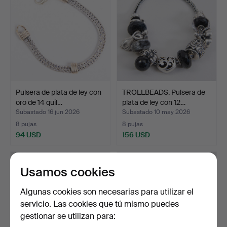
Pulsera de plata de ley con
TROLLBEADS. Pulsera de
oro de 14 quil…
plata de ley con 12…
Subastado 16 jun 2026
Subastado 10 may 2026
8 pujas
8 pujas
94 USD
156 USD
Usamos cookies
Algunas cookies son necesarias para utilizar el
servicio. Las cookies que tú mismo puedes
gestionar se utilizan para: