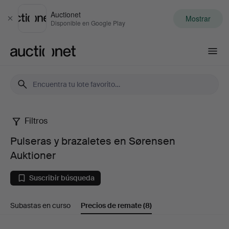
Auctionet
Mostrar
Cerrar
Disponible en Google Play
Auctionet.com
Filtros
Pulseras
Pulseras y brazaletes en Sørensen
y
Auktioner
brazaletes
Suscribir búsqueda
en
Subastas en curso
Precios de remate
(8)
Sørensen