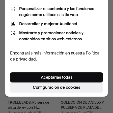
Personalizar el contenido y las funciones
según cómo utilices el sitio web.
TROLLBEADS. Pulsera de
TROLLBEADS. Pulsera de
plata de ley con 14…
plata de ley con 16…
Desarrollar y mejorar Auctionet.
Subastado 9 may 2026
Subastado 9 may 2026
Mostrarte y promocionar noticias y
6 pujas
5 pujas
contenidos en sitios web externos.
140 USD
148 USD
Encontrarás más información en nuestra
Política
de privacidad
.
Aceptarlas todas
Configuración de cookies
TROLLBEADS. Pulsera de
COLECCIÓN DE ANILLO Y
plata de ley con 14…
PULSERA DE PLATA DE …
Subastado 28 abr 2026
Subastado 27 mar 2026