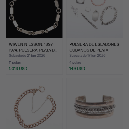
WIWEN NILSSON, 1897-
PULSERA DE ESLABONES
1974, PULSERA, PLATA D…
CUBANOS DE PLATA
PESA…
Subastado 21 jun 2026
Subastado 17 jun 2026
11 pujas
4 pujas
1.013 USD
149 USD