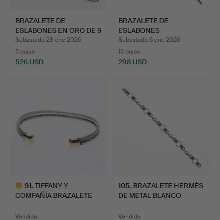
BRAZALETE DE
BRAZALETE DE
ESLABONES EN ORO DE 9
ESLABONES
QUILATE…
RECTANGULARES DE
Subastado 28 ene 2026
Subastado 6 ene 2026
OR…
5 pujas
13 pujas
526 USD
298 USD
91
.
TIFFANY Y
105
.
BRAZALETE HERMÈS
COMPAÑÍA BRAZALETE
DE METAL BLANCO
DE PLATA Y OR…
RETORCIDO…
Vendido
Vendido