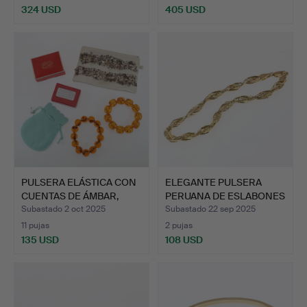
324 USD
405 USD
Lote
seleccionado
PULSERA ELÁSTICA CON
ELEGANTE PULSERA
CUENTAS DE ÁMBAR,
PERUANA DE ESLABONES
OTR…
CRUZ…
Subastado 2 oct 2025
Subastado 22 sep 2025
11 pujas
2 pujas
135 USD
108 USD