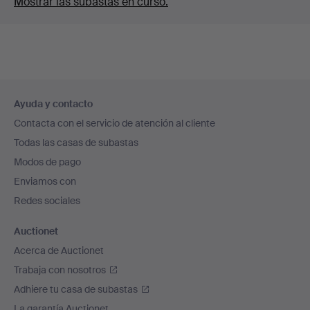
Mostrar las subastas en curso.
Navegación
Ayuda y contacto
en
Contacta con el servicio de atención al cliente
el
Todas las casas de subastas
pie
Modos de pago
de
Enviamos con
página
Redes sociales
Auctionet
Acerca de Auctionet
Trabaja con nosotros
Adhiere tu casa de subastas
La garantía Auctionet