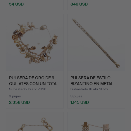
54 USD
846 USD
Lote
seleccionado
PULSERA DE ORO DE 9
PULSERA DE ESTILO
QUILATES CON UN TOTAL
BIZANTINO EN METAL
…
AMARI…
Subastado 16 abr 2026
Subastado 16 abr 2026
3 pujas
3 pujas
2.358 USD
1.145 USD