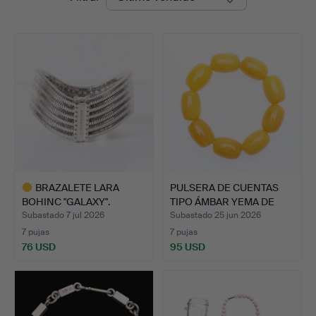
de
Auctions
remate
BRAZALETE LARA
PULSERA DE CUENTAS
BOHINC "GALAXY".
TIPO ÁMBAR YEMA DE
HUEV…
Subastado 7 jul 2026
Subastado 25 jun 2026
7 pujas
7 pujas
76 USD
95 USD
Lote
seleccionado