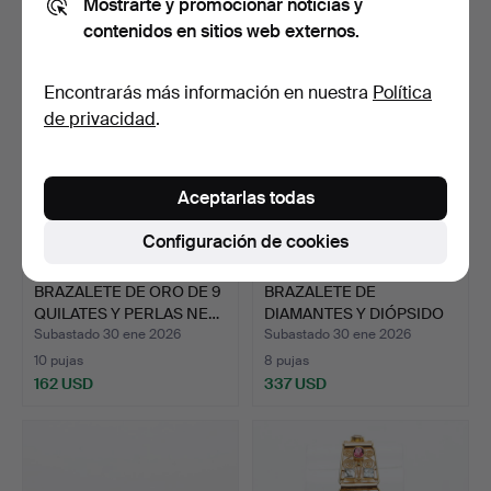
Mostrarte y promocionar noticias y
324 USD
310 USD
contenidos en sitios web externos.
Encontrarás más información en nuestra
Política
de privacidad
.
Aceptarlas todas
Configuración de cookies
BRAZALETE DE ORO DE 9
BRAZALETE DE
QUILATES Y PERLAS NE…
DIAMANTES Y DIÓPSIDO
EN ORO D…
Subastado 30 ene 2026
Subastado 30 ene 2026
10 pujas
8 pujas
162 USD
337 USD