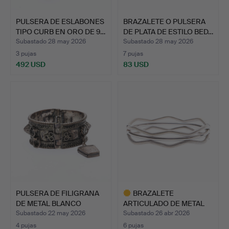
PULSERA DE ESLABONES
BRAZALETE O PULSERA
TIPO CURB EN ORO DE 9…
DE PLATA DE ESTILO BED…
Subastado 28 may 2026
Subastado 28 may 2026
3 pujas
7 pujas
492 USD
83 USD
PULSERA DE FILIGRANA
BRAZALETE
DE METAL BLANCO
ARTICULADO DE METAL
PESAD…
BLANCO SICIL…
Subastado 22 may 2026
Subastado 26 abr 2026
4 pujas
6 pujas