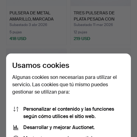
PULSERA DE METAL
TRES PULSERAS DE
AMARILLO, MARCADA
PLATA PESADA CON
CON 9 Q…
SELLO 92…
Subastado 3 abr 2026
Subastado 11 mar 2026
5 pujas
12 pujas
418 USD
219 USD
Usamos cookies
Algunas cookies son necesarias para utilizar el
servicio. Las cookies que tú mismo puedes
gestionar se utilizan para:
Personalizar el contenido y las funciones
PULSERA CON
PULSERA DE CADENA DE
según cómo utilices el sitio web.
ESLABONES DE ORO DE 9
ORO DE 9 QUILATES, CO…
Desarrollar y mejorar Auctionet.
QUILATES…
Subastado 23 feb 2026
Subastado 3 feb 2026
4 pujas
3 pujas