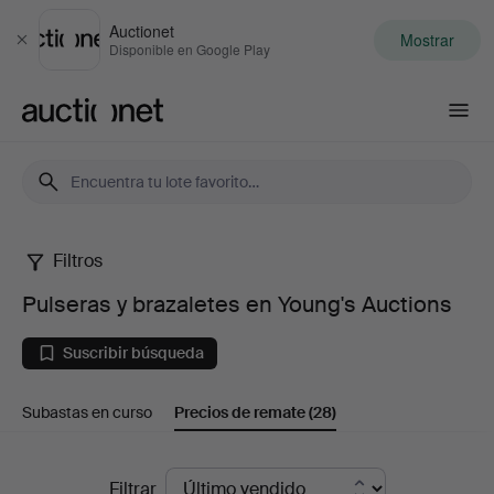
Auctionet
Mostrar
Cerrar
Disponible en Google Play
Auctionet.com
Filtros
Pulseras
Pulseras y brazaletes en Young's Auctions
y
Suscribir búsqueda
brazaletes
Subastas en curso
Precios de remate
(28)
en
Young's
Precios
Filtrar