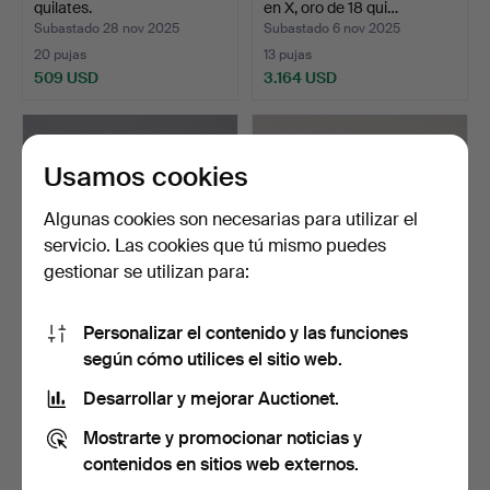
quilates.
en X, oro de 18 qui…
Subastado 28 nov 2025
Subastado 6 nov 2025
20 pujas
13 pujas
509 USD
3.164 USD
Usamos cookies
Algunas cookies son necesarias para utilizar el
servicio. Las cookies que tú mismo puedes
gestionar se utilizan para:
Personalizar el contenido y las funciones
PULSERA, Dinamarca,
PULSERA, de plata con
según cómo utilices el sitio web.
eslabón de ancla, plat…
dijes.
Subastado 26 oct 2025
Subastado 28 sep 2025
Desarrollar y mejorar Auctionet.
30 pujas
11 pujas
Mostrarte y promocionar noticias y
254 USD
64 USD
contenidos en sitios web externos.