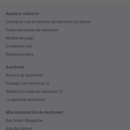
Navegación
Ayuda y contacto
en
Contacta con el servicio de atención al cliente
el
Todas las casas de subastas
pie
Modos de pago
de
Enviamos con
página
Redes sociales
Auctionet
Acerca de Auctionet
Trabaja con nosotros
Adhiere tu casa de subastas
La garantía Auctionet
Más información de Auctionet
Auctionet Magazine
App Auctionet