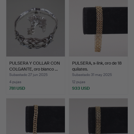
PULSERA Y COLLAR CON
PULSERA, x-link, oro de 18
COLGANTE, oro blanco …
quilates.
Subastado 27 jun 2025
Subastado 31 may 2025
4 pujas
12 pujas
781 USD
933 USD