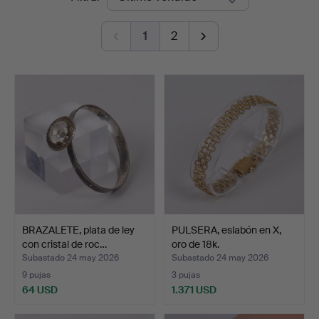
de
Auktioner
1
2
remate
BRAZALETE, plata de ley
PULSERA, eslabón en X,
con cristal de roc…
oro de 18k.
Subastado 24 may 2026
Subastado 24 may 2026
9 pujas
3 pujas
64 USD
1.371 USD