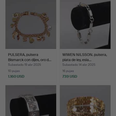
PULSERA, pulsera
WIWEN NILSSON. pulsera,
Bismarck con dijes, oro d…
plata de ley, esla…
Subastado 19 abr 2025
Subastado 14 abr 2025
10 pujas
16 pujas
1.160 USD
739 USD