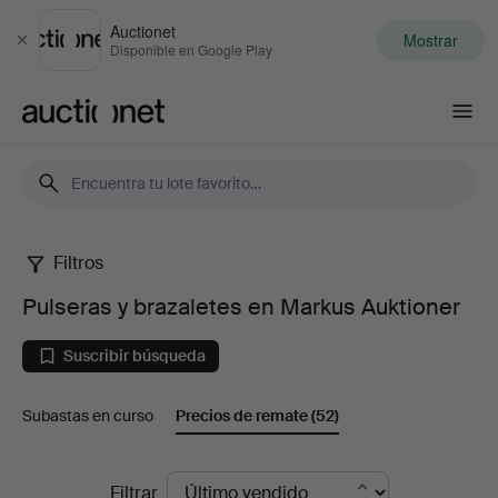
Auctionet
Mostrar
Cerrar
Disponible en Google Play
Auctionet.com
Filtros
Pulseras
Pulseras y brazaletes en Markus Auktioner
y
Suscribir búsqueda
brazaletes
Subastas en curso
Precios de remate
(52)
en
Markus
Precios
Filtrar