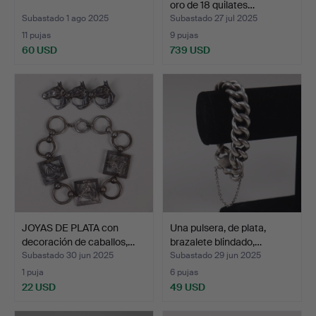
oro de 18 quilates…
Subastado 1 ago 2025
Subastado 27 jul 2025
11 pujas
9 pujas
60 USD
739 USD
JOYAS DE PLATA con
Una pulsera, de plata,
decoración de caballos,…
brazalete blindado,…
Subastado 30 jun 2025
Subastado 29 jun 2025
1 puja
6 pujas
22 USD
49 USD