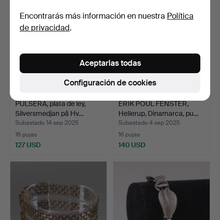
Encontrarás más información en nuestra
Política
de privacidad
.
Aceptarlas todas
Configuración de cookies
PULSERA, plata de ley,
ERIK POUL FENSTER,
Silversmedjan på Hv…
Hellerup, Dinamarca, pu…
Subastado 14 sep 2025
Subastado 4 sep 2025
16 pujas
16 pujas
127 USD
140 USD