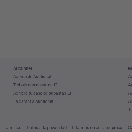
Auctionet
M
Acerca de Auctionet
A
Trabaja con nosotros
A
Adhiere tu casa de subastas
A
La garantía Auctionet
Ar
T
Términos
Política de privacidad
Información de la empresa
Co