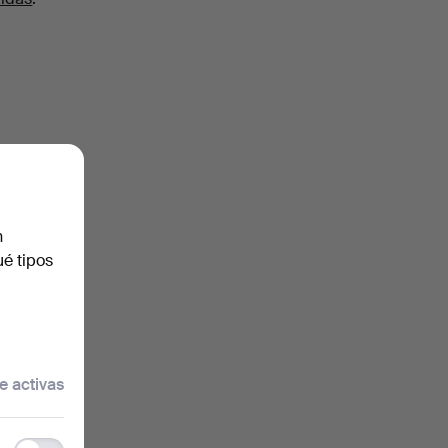
n
ué tipos
e activas