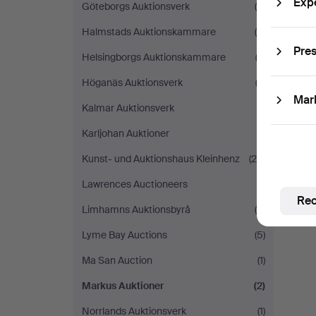
Exp
Göteborgs Auktionsverk
(4)
Halmstads Auktionskammare
(4)
Pres
Helsingborgs Auktionskammare
(2)
Höganäs Auktionsverk
(3)
Mar
Kalmar Auktionsverk
(1)
Karljohan Auktioner
(1)
Kunst- und Auktionshaus Kleinhenz
(20)
Lawrences Auctioneers
(1)
Rec
Limhamns Auktionsbyrå
(6)
Lyme Bay Auctions
(5)
Ma San Auction
(1)
Markus Auktioner
(2)
Norrlands Auktionsverk
(1)