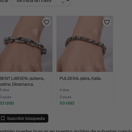
ltrar
en
urso
BENT LARSEN. pulsera,
PULSERA, plata, Italia.
peltre, Dinamarca.
4 días
4 días
3 pujas
3 pujas
32 USD
53 USD
Suscribir búsqueda
ambién puedes buscar en
nuestro archivo de subastas concl