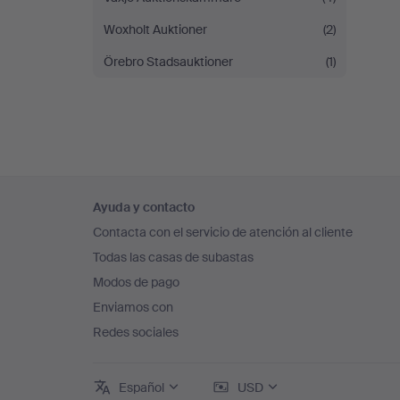
Woxholt Auktioner
(2)
Örebro Stadsauktioner
(1)
Navegación
Ayuda y contacto
en
Contacta con el servicio de atención al cliente
el
Todas las casas de subastas
pie
Modos de pago
de
Enviamos con
página
Redes sociales
Español
USD