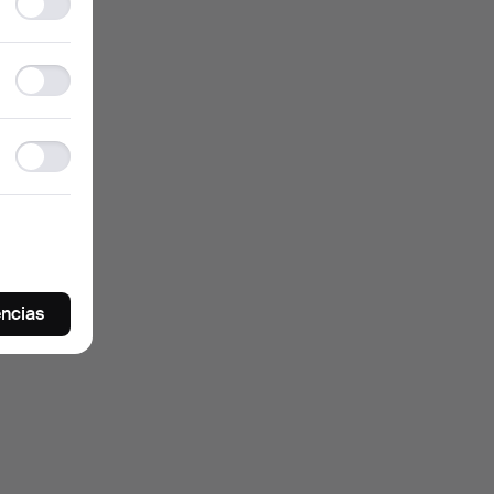
Functionality
storage
Statistics
storage
Ad
storage
encias