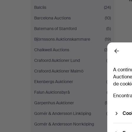
Balclis
(24)
Barcelona Auctions
(10)
Batemans of Stamford
(5)
Björnssons Auktionskammare
(19)
Chalkwell Auctions
(33)
Back
Crafoord Auktioner Lund
(6)
A contin
Crafoord Auktioner Malmö
(1)
Auctione
Ekenbergs Auktioner
(4)
de cooki
Falun Auktionsbyrå
(2)
Encontra
Garpenhus Auktioner
(16)
Cook
Gomér & Andersson Linköping
(8)
Gomér & Andersson Norrköping
(1)