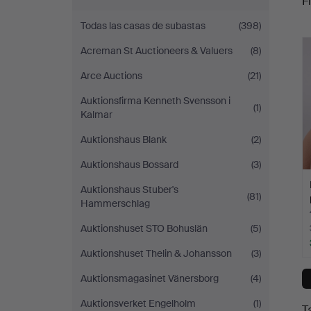
Fi
Todas las casas de subastas
(398)
c
Acreman St Auctioneers & Valuers
(8)
Arce Auctions
(21)
Auktionsfirma Kenneth Svensson i
(1)
Kalmar
Auktionshaus Blank
(2)
Auktionshaus Bossard
(3)
Auktionshaus Stuber's
(81)
Hammerschlag
Auktionshuset STO Bohuslän
(5)
Auktionshuset Thelin & Johansson
(3)
Auktionsmagasinet Vänersborg
(4)
Auktionsverket Engelholm
(1)
T