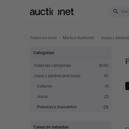
Auctionet.com
Todos los lotes
/
Markus Auktioner
/
Joyas y piedras
Pulseras
Categorías
P
y
Todas las categorías
(635)
Joyas y piedras preciosas
(5)
brazaletes
Collares
(1)
en
Joyas
(2)
Markus
Pulseras y brazaletes
(2)
Auktioner
S
Casas de subastas