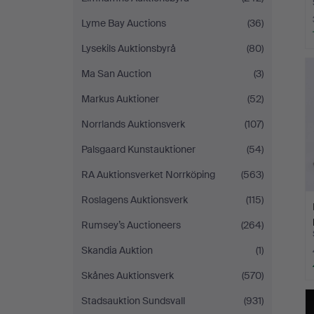
Lyme Bay Auctions
(36)
Lysekils Auktionsbyrå
(80)
Ma San Auction
(3)
Markus Auktioner
(52)
Norrlands Auktionsverk
(107)
Palsgaard Kunstauktioner
(54)
RA Auktionsverket Norrköping
(563)
Roslagens Auktionsverk
(115)
Rumsey’s Auctioneers
(264)
Skandia Auktion
(1)
Skånes Auktionsverk
(570)
Stadsauktion Sundsvall
(931)