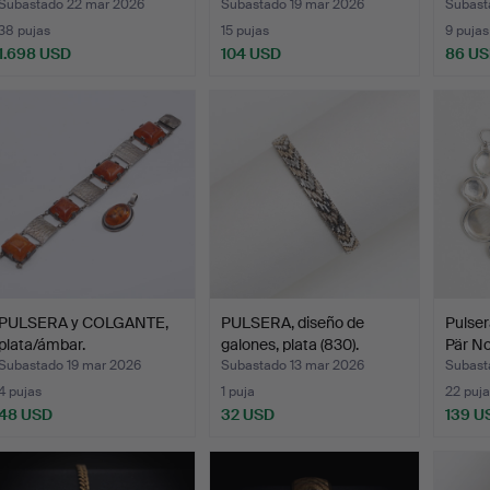
Subastado 22 mar 2026
Subastado 19 mar 2026
Subast
38 pujas
15 pujas
9 pujas
1.698 USD
104 USD
86 U
PULSERA y COLGANTE,
PULSERA, diseño de
Pulser
plata/ámbar.
galones, plata (830).
Pär No
Subastado 19 mar 2026
Subastado 13 mar 2026
Subast
4 pujas
1 puja
22 puja
48 USD
32 USD
139 U