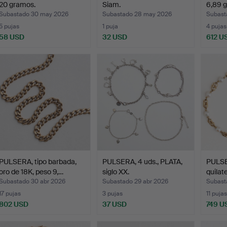
20 gramos.
Siam.
6,89 
Subastado 30 may 2026
Subastado 28 may 2026
Subast
5 pujas
1 puja
4 pujas
58 USD
32 USD
612 U
PULSERA, tipo barbada,
PULSERA, 4 uds., PLATA,
PULSE
oro de 18K, peso 9,…
siglo XX.
quilat
Subastado 30 abr 2026
Subastado 29 abr 2026
Subasta
17 pujas
3 pujas
11 pujas
802 USD
37 USD
749 U