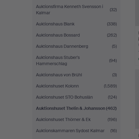
Auktionsfirma Kenneth Svensson i
(32)
Kalmar
Auktionshaus Blank
(338)
Auktionshaus Bossard
(262)
Auktionshaus Dannenberg
(5)
Auktionshaus Stuber's
(94)
Hammerschlag
Auktionshaus von Brühl
(3)
Auktionshuset Kolonn
(1.589)
Auktionshuset STO Bohuslän
(124)
Auktionshuset Thelin & Johansson
(462)
Auktionshuset Thörner & Ek
(196)
Auktionskammaren Sydost Kalmar
(16)