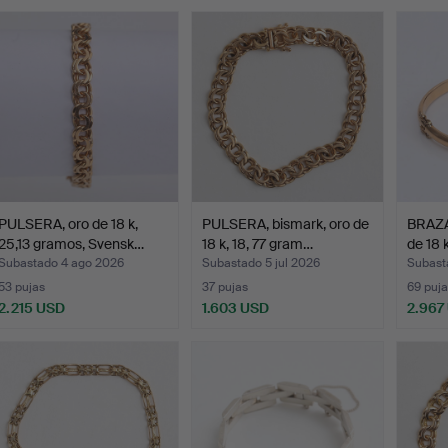
emate
PULSERA, oro de 18 k,
PULSERA, bismark, oro de
BRAZAL
25,13 gramos, Svensk…
18 k, 18, 77 gram…
de 18 
Subastado 4 ago 2026
Subastado 5 jul 2026
Subast
53 pujas
37 pujas
69 puja
2.215 USD
1.603 USD
2.967