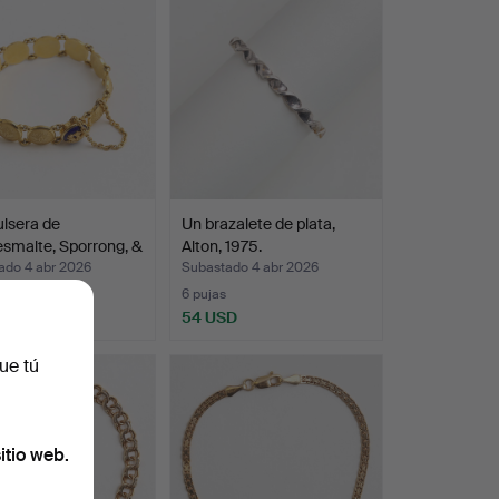
lsera de
Un brazalete de plata,
esmalte, Sporrong, &
Alton, 1975.
ado 4 abr 2026
Subastado 4 abr 2026
6 pujas
SD
54 USD
ue tú
itio web.