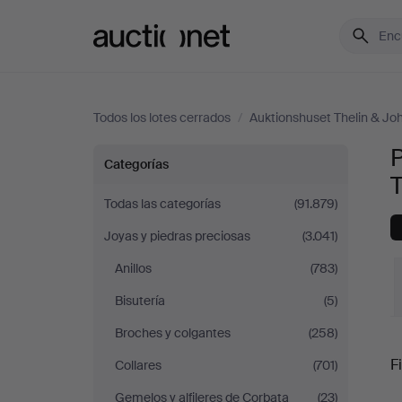
Auctionet.com
Todos los lotes cerrados
/
Auktionshuset Thelin & J
P
Pulseras
Categorías
y
Todas las categorías
(91.879)
Joyas y piedras preciosas
(3.041)
brazaletes
Anillos
(783)
en
Bisutería
(5)
Auktionshuset
Broches y colgantes
(258)
P
Fi
Collares
(701)
Thelin
Gemelos y alfileres de Corbata
(23)