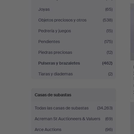
r
&
Joyas
(65)
Johansson
Objetos preciosos y otros
(538)
Pedrería y juegos
(15)
Pendientes
(175)
Piedras preciosas
(12)
Pulseras y brazaletes
(462)
Tiaras y diademas
(2)
Casas de subastas
Todas las casas de subastas
(34.263)
Acreman St Auctioneers & Valuers
(69)
Arce Auctions
(96)