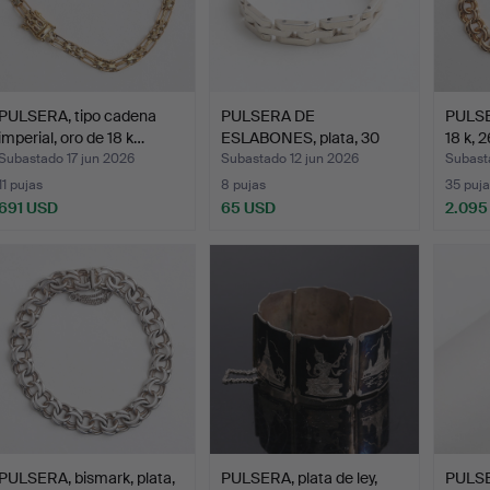
PULSERA, tipo cadena
PULSERA DE
PULSE
imperial, oro de 18 k…
ESLABONES, plata, 30
18 k, 
gramos.
Subastado 17 jun 2026
Subastado 12 jun 2026
Subasta
11 pujas
8 pujas
35 puja
691 USD
65 USD
2.095
PULSERA, bismark, plata,
PULSERA, plata de ley,
PULSE