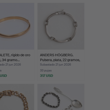
ETE, rígido de oro
ANDERS HÖGBERG.
k, 34 gramo…
Pulsera, plata, 22 gramos,
…
ado 21 jun 2026
Subastado 21 jun 2026
s
33 pujas
 USD
317 USD