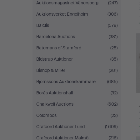
Auktionsmagasinet Vänersborg
(247)
Auktionsverket Engelholm
(306)
Balclis
(579)
Barcelona Auctions
(381)
Batemans of Stamford
(25)
Bidstrup Auktioner
(35)
Bishop & Miller
(281)
Björnssons Auktionskammare
(685)
Borås Auktionshall
(32)
Chalkwell Auctions
(602)
Colombos
(22)
Crafoord Auktioner Lund
(1.609)
Crafoord Auktioner Malmö
(216)