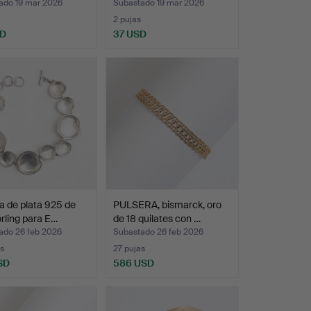
ado 19 mar 2026
Subastado 19 mar 2026
2 pujas
SD
37 USD
a de plata 925 de
PULSERA, bismarck, oro
rling para E…
de 18 quilates con …
ado 26 feb 2026
Subastado 26 feb 2026
s
27 pujas
SD
586 USD