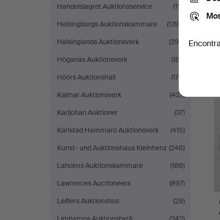
Handelslagret Auktionsservice
(117)
Mos
Helsingborgs Auktionskammare
(1.194)
Hälsinglands Auktionsverk
(298)
Encontra
Höganäs Auktionsverk
(167)
Höörs Auktionshall
(175)
Kalmar Auktionsverk
(427)
Karljohan Auktioner
(37)
Karlstad Hammarö Auktionsverk
(415)
Kunst- und Auktionshaus Kleinhenz
(246)
Laholms Auktionskammare
(186)
Lawrences Auctioneers
(897)
Leiflers Auktionshus
(29)
Limhamns Auktionsbyrå
(242)