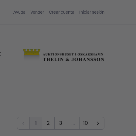
Ayuda
Vender
Crear cuenta
Iniciar sesión
t
1
2
3
…
10