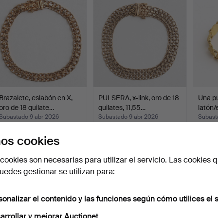
Brazalete, eslabón en X,
PULSERA, x-link, oro de 18
Una pu
oro de 18 quilate…
quilates, 11,55…
latón/
…
Subastado 9 abr 2026
Subastado 9 abr 2026
Subast
16 pujas
14 pujas
5 pujas
os cookies
1.277 USD
1.057 USD
53 U
cookies son necesarias para utilizar el servicio. Las cookies q
edes gestionar se utilizan para:
sonalizar el contenido y las funciones según cómo utilices el s
arrollar y mejorar Auctionet.