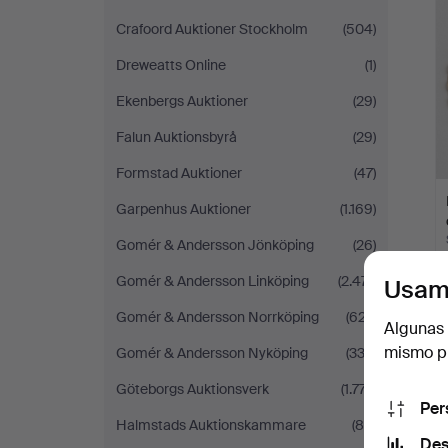
Crafoord Auktioner Stockholm
(504)
Dreweatts Online
(1)
Ekenbergs Auktioner
(29)
Falun Auktionsbyrå
(29)
Formstad Auktioner
(47)
Garpenhus Auktioner
(1.169)
Gomér & Andersson Jönköping
(26)
Gomér & Andersson Linköping
(2.471)
Usam
Gomér & Andersson Norrköping
(627)
Algunas 
mismo pu
Gomér & Andersson Nyköping
(333)
Göteborgs Auktionsverk
(1.777)
Per
Halmstads Auktionskammare
(86)
Des