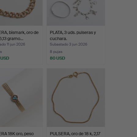
RA, bismark, oro de
PLATA, 3 uds. pulseras y
26,13 gramo…
cuchara.
do 11 jun 2026
Subastado 3 jun 2026
s
8 pujas
 USD
80 USD
RA 18K oro, peso
PULSERA, oro de 18 k, 2,17