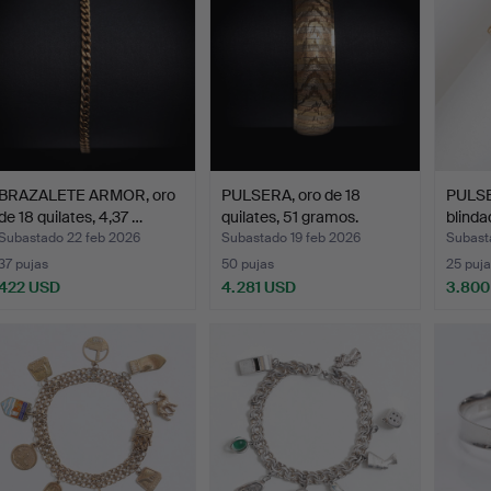
BRAZALETE ARMOR, oro
PULSERA, oro de 18
PULSE
de 18 quilates, 4,37 …
quilates, 51 gramos.
blinda
Subastado 22 feb 2026
Subastado 19 feb 2026
Subast
37 pujas
50 pujas
25 puja
422 USD
4.281 USD
3.800