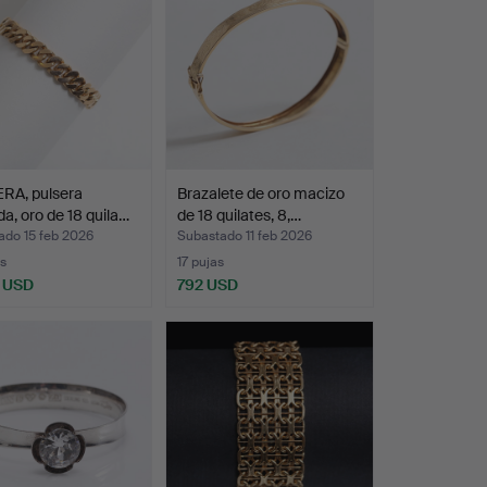
RA, pulsera
Brazalete de oro macizo
da, oro de 18 quila…
de 18 quilates, 8,…
ado 15 feb 2026
Subastado 11 feb 2026
s
17 pujas
 USD
792 USD