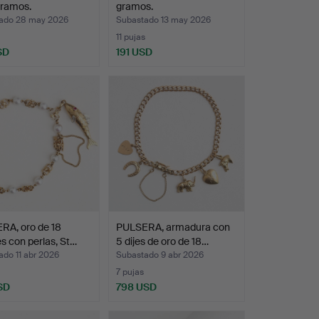
gramos.
gramos.
ado 28 may 2026
Subastado 13 may 2026
11 pujas
SD
191 USD
RA, oro de 18
PULSERA, armadura con
es con perlas, St…
5 dijes de oro de 18…
do 11 abr 2026
Subastado 9 abr 2026
7 pujas
SD
798 USD