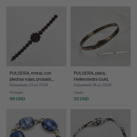
PULSERA, metal, con
PULSERA, plata,
piedras rojas, probabl…
Hellerstedts Guld,
Finspån…
Subastado 23 jul 2026
Subastado 18 jul 2026
14 pujas
1 puja
119 USD
32 USD