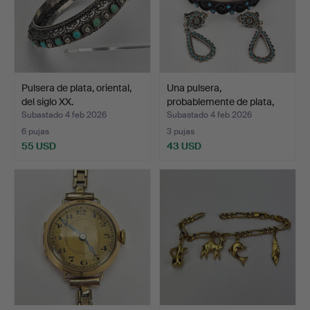
Pulsera de plata, oriental,
Una pulsera,
del siglo XX.
probablemente de plata,
con s…
Subastado 4 feb 2026
Subastado 4 feb 2026
6 pujas
3 pujas
55 USD
43 USD