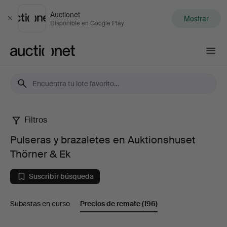
Auctionet
Mostrar
Cerrar
Disponible en Google Play
Auctionet.com
Filtros
Pulseras
Pulseras y brazaletes en Auktionshuset
y
Thörner & Ek
brazaletes
Suscribir búsqueda
en
Subastas en curso
Precios de remate
(196)
Auktionshuset