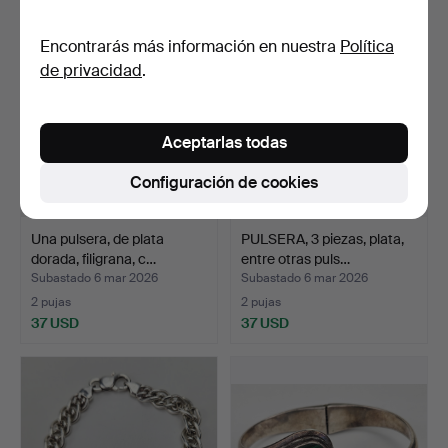
Encontrarás más información en nuestra
Política
de privacidad
.
Aceptarlas todas
Configuración de cookies
Una pulsera, de plata
PULSERA, 3 piezas, plata,
dorada, filigrana, c…
entre otras puls…
Subastado 6 mar 2026
Subastado 6 mar 2026
2 pujas
2 pujas
37 USD
37 USD