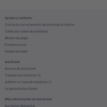
Navegación
Ayuda y contacto
en
Contacta con el servicio de atención al cliente
el
Todas las casas de subastas
pie
Modos de pago
de
Enviamos con
página
Redes sociales
Auctionet
Acerca de Auctionet
Trabaja con nosotros
Adhiere tu casa de subastas
La garantía Auctionet
Más información de Auctionet
Auctionet Magazine