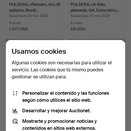
PULSERA, «Pansar», oro, 18
PULSERA, «X-link»,
quilates, Nordi…
plateada, GK, Estocolmo…
Subastado 25 mar 2026
Subastado 25 mar 2026
4 pujas
6 pujas
1.072 USD
58 USD
Usamos cookies
Algunas cookies son necesarias para utilizar el
servicio. Las cookies que tú mismo puedes
gestionar se utilizan para:
Personalizar el contenido y las funciones
según cómo utilices el sitio web.
WALLINA WALLIN. Pulsera
PULSERA, dorada, 14
esmaltada, firmada…
quilates, con perlas, …
Desarrollar y mejorar Auctionet.
Subastado 16 mar 2026
Subastado 6 mar 2026
Mostrarte y promocionar noticias y
1 puja
7 pujas
32 USD
1.052 USD
contenidos en sitios web externos.