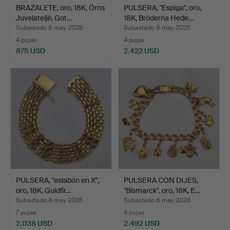
BRAZALETE, oro, 18K, Örns
PULSERA, "Espiga", oro,
Juvelateljé, Got…
18K, Bröderna Hede…
Subastado 8 may 2026
Subastado 8 may 2026
4 pujas
4 pujas
875 USD
2.422 USD
PULSERA, "eslabón en X",
PULSERA CON DIJES,
oro, 18K, Guldfir…
"Bismarck", oro, 18K, E…
Subastado 8 may 2026
Subastado 8 may 2026
7 pujas
4 pujas
2.038 USD
2.492 USD