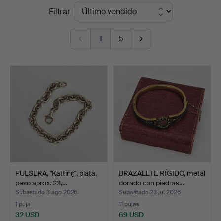
Precios
Filtrar
Thörner
de
&
1
5
remate
Ek
PULSERA, "Kätting", plata,
BRAZALETE RÍGIDO, metal
peso aprox. 23,…
dorado con piedras…
Subastado 3 ago 2026
Subastado 23 jul 2026
1 puja
11 pujas
32 USD
69 USD