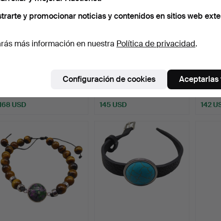
trarte y promocionar noticias y contenidos en sitios web exte
rás más información en nuestra
Política de privacidad
.
PULSERA DE CUENTAS
PULSERA DE DOBLE
PULSE
DE ÁGATA ROJA CON
HILO CON OJO DE TIGRE
CON 
Configuración de cookies
Aceptarlas
MOISS…
AZU…
ES…
Subastado 3 may 2026
Subastado 30 abr 2026
Subast
1 puja
14 pujas
6 pujas
168 USD
145 USD
142 U