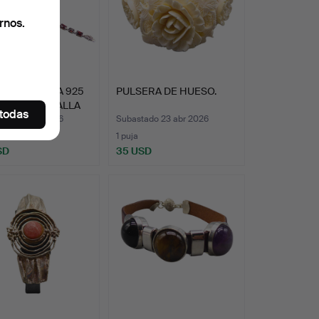
rnos.
RA DE PLATA 925
PULSERA DE HUESO.
GRANATES TALLA
 todas
ado 26 abr 2026
Subastado 23 abr 2026
1 puja
SD
35 USD