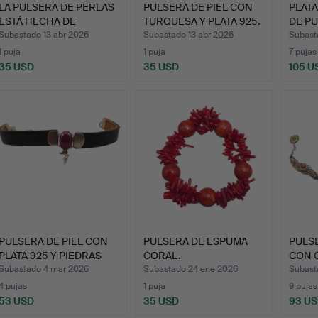
LA PULSERA DE PERLAS
PULSERA DE PIEL CON
PLATA
ESTÁ HECHA DE
TURQUESA Y PLATA 925.
DE P
PIEDRAS…
RODO
Subastado 13 abr 2026
Subastado 13 abr 2026
Subast
1 puja
1 puja
7 pujas
35 USD
35 USD
105 U
PULSERA DE PIEL CON
PULSERA DE ESPUMA
PULS
PLATA 925 Y PIEDRAS
CORAL.
CON 
PR…
CORA
Subastado 4 mar 2026
Subastado 24 ene 2026
Subast
4 pujas
1 puja
9 pujas
53 USD
35 USD
93 U