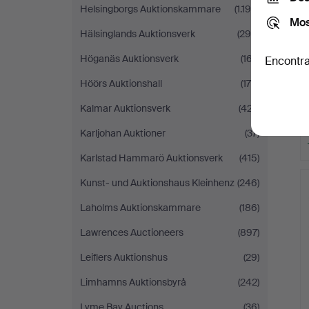
Helsingborgs Auktionskammare
(1.194)
Mos
Hälsinglands Auktionsverk
(298)
Höganäs Auktionsverk
(167)
Encontra
Höörs Auktionshall
(175)
Kalmar Auktionsverk
(427)
Karljohan Auktioner
(37)
Karlstad Hammarö Auktionsverk
(415)
Kunst- und Auktionshaus Kleinhenz
(246)
Laholms Auktionskammare
(186)
Lawrences Auctioneers
(897)
Leiflers Auktionshus
(29)
Limhamns Auktionsbyrå
(242)
Lyme Bay Auctions
(36)