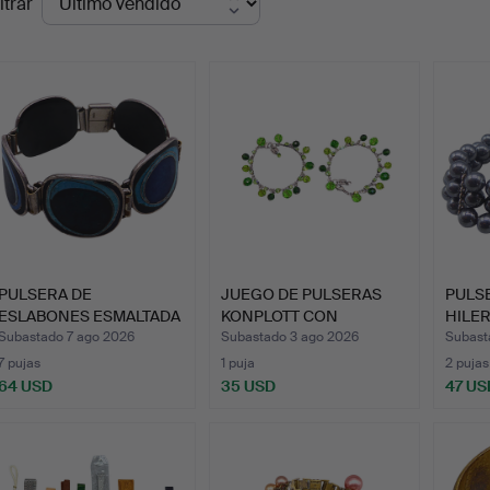
ltrar
de
emate
PULSERA DE
JUEGO DE PULSERAS
PULS
ESLABONES ESMALTADA
KONPLOTT CON
HILER
EN TONOS AZ…
CUENTAS DE …
CON 
Subastado 7 ago 2026
Subastado 3 ago 2026
Subast
7 pujas
1 puja
2 pujas
64 USD
35 USD
47 US