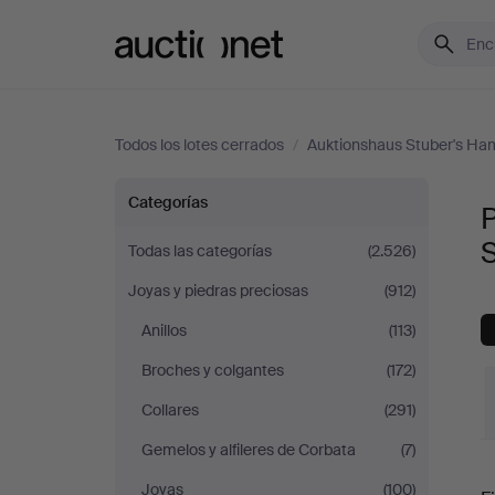
Auctionet.com
Todos los lotes cerrados
/
Auktionshaus Stuber's H
Pulseras
Categorías
P
y
Todas las categorías
(2.526)
Joyas y piedras preciosas
(912)
brazaletes
Anillos
(113)
en
Broches y colgantes
(172)
Auktionshaus
Collares
(291)
Gemelos y alfileres de Corbata
(7)
Stuber's
P
Joyas
(100)