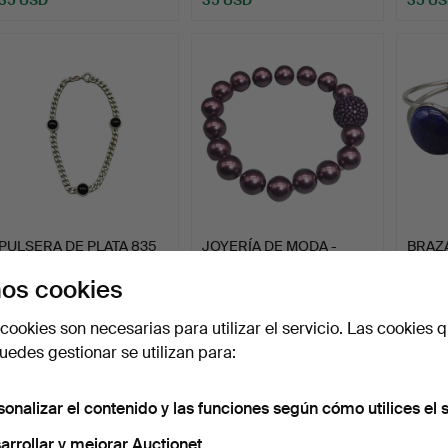
PULSERA DE PLATA 835
JOYERÍA DE MODA -
BRAZ
CON 3 PIEDRAS DE
PULSERA CON PERLAS
INOX
os cookies
ÓNIC…
MORAD…
OPALI
Subastado 18 may 2026
Subastado 10 may 2026
Subast
1 puja
1 puja
1 puja
cookies son necesarias para utilizar el servicio. Las cookies q
81 USD
35 USD
87 US
edes gestionar se utilizan para:
sonalizar el contenido y las funciones según cómo utilices el s
arrollar y mejorar Auctionet.