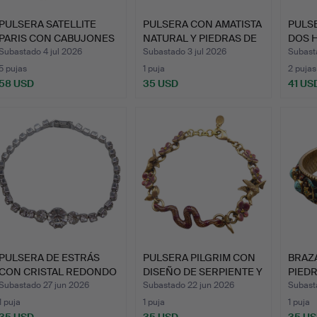
PULSERA SATELLITE
PULSERA CON AMATISTA
PULSE
PARIS CON CABUJONES
NATURAL Y PIEDRAS DE
DOS 
AZUL…
…
CIER
Subastado 4 jul 2026
Subastado 3 jul 2026
Subast
5 pujas
1 puja
2 pujas
58 USD
35 USD
41 US
PULSERA DE ESTRÁS
PULSERA PILGRIM CON
BRAZ
CON CRISTAL REDONDO
DISEÑO DE SERPIENTE Y
PIED
CENT…
…
TURQ
Subastado 27 jun 2026
Subastado 22 jun 2026
Subast
1 puja
1 puja
1 puja
35 USD
35 USD
35 U