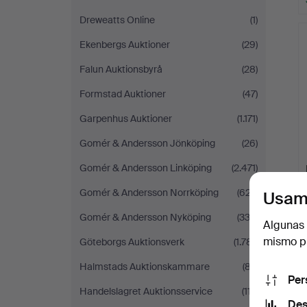
Dreweatts Online
(1)
Ekenbergs Auktioner
(29)
Falun Auktionsbyrå
(28)
Formstad Auktioner
(47)
Garpenhus Auktioner
(1.171)
Gomér & Andersson Jönköping
(26)
Gomér & Andersson Linköping
(2.471)
Gomér & Andersson Norrköping
(627)
Usam
Gomér & Andersson Nyköping
(333)
Algunas 
mismo pu
Göteborgs Auktionsverk
(1.781)
Halmstads Auktionskammare
(87)
Per
Handelslagret Auktionsservice
(117)
Des