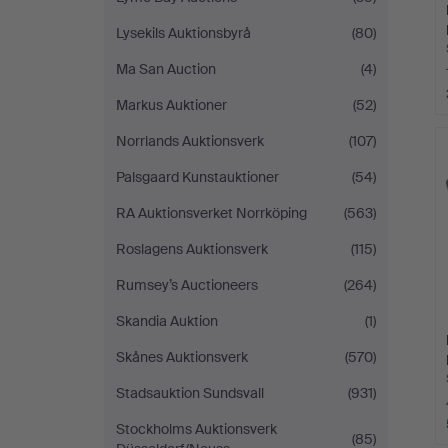
Lysekils Auktionsbyrå
(80)
Ma San Auction
(4)
Markus Auktioner
(52)
Norrlands Auktionsverk
(107)
Palsgaard Kunstauktioner
(54)
RA Auktionsverket Norrköping
(563)
Roslagens Auktionsverk
(115)
Rumsey’s Auctioneers
(264)
Skandia Auktion
(1)
Skånes Auktionsverk
(570)
Stadsauktion Sundsvall
(931)
Stockholms Auktionsverk
(85)