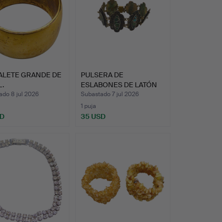
ALETE GRANDE DE
PULSERA DE
.
ESLABONES DE LATÓN
CON INCRUSTA…
ado 8 jul 2026
Subastado 7 jul 2026
1 puja
SD
35 USD