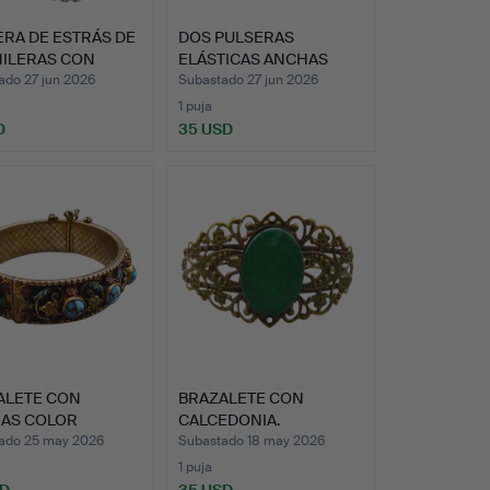
RA DE ESTRÁS DE
DOS PULSERAS
HILERAS CON
ELÁSTICAS ANCHAS
R…
CON ASTILLAS…
ado 27 jun 2026
Subastado 27 jun 2026
1 puja
D
35 USD
ALETE CON
BRAZALETE CON
RAS COLOR
CALCEDONIA.
UESA.
ado 25 may 2026
Subastado 18 may 2026
1 puja
SD
35 USD