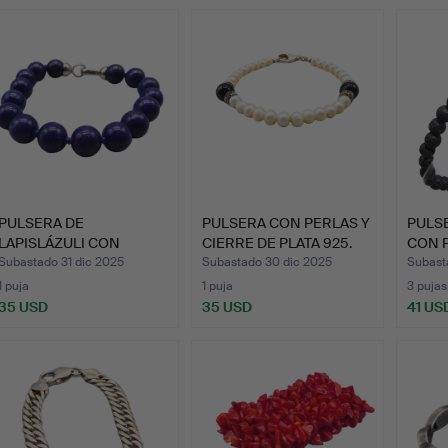
PULSERA DE
PULSERA CON PERLAS Y
PULS
LAPISLÁZULI CON
CIERRE DE PLATA 925.
CON P
CIERRE DE METAL…
DIA…
Subastado 31 dic 2025
Subastado 30 dic 2025
Subast
1 puja
1 puja
3 pujas
35 USD
35 USD
41 US