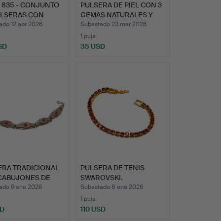
 835 - CONJUNTO
PULSERA DE PIEL CON 3
ULSERAS CON
GEMAS NATURALES Y
C…
CI…
ado 12 abr 2026
Subastado 23 mar 2026
1 puja
SD
35 USD
ERA TRADICIONAL
PULSERA DE TENIS
CABUJONES DE
SWAROVSKI.
L…
ado 9 ene 2026
Subastado 8 ene 2026
1 puja
SD
110 USD