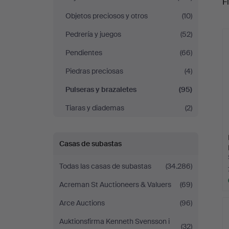
Fi
Hammerschlag
Objetos preciosos y otros
(10)
r
Pedrería y juegos
(52)
Pendientes
(66)
Piedras preciosas
(4)
Pulseras y brazaletes
(95)
Tiaras y diademas
(2)
Casas de subastas
Todas las casas de subastas
(34.286)
Acreman St Auctioneers & Valuers
(69)
Arce Auctions
(96)
Auktionsfirma Kenneth Svensson i
(32)