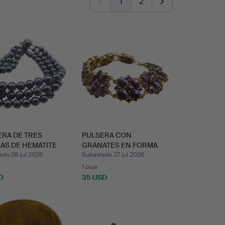
1
2
ERA DE TRES
PULSERA CON
AS DE HEMATITE
GRANATES EN FORMA
CI…
DE FLOR.
ado 28 jul 2026
Subastado 27 jul 2026
1 puja
D
35 USD