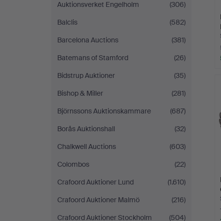
Auktionsverket Engelholm
(306)
Balclis
(582)
Barcelona Auctions
(381)
Batemans of Stamford
(26)
Bidstrup Auktioner
(35)
Bishop & Miller
(281)
Björnssons Auktionskammare
(687)
Borås Auktionshall
(32)
Chalkwell Auctions
(603)
Colombos
(22)
Crafoord Auktioner Lund
(1.610)
Crafoord Auktioner Malmö
(216)
Crafoord Auktioner Stockholm
(504)