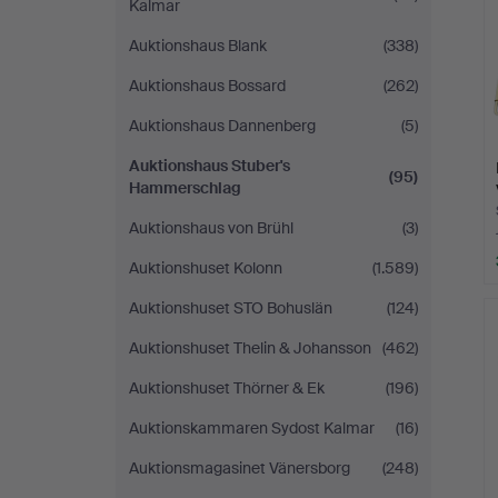
Kalmar
Auktionshaus Blank
(338)
Auktionshaus Bossard
(262)
Auktionshaus Dannenberg
(5)
Auktionshaus Stuber's
(95)
Hammerschlag
Auktionshaus von Brühl
(3)
Auktionshuset Kolonn
(1.589)
Auktionshuset STO Bohuslän
(124)
Auktionshuset Thelin & Johansson
(462)
Auktionshuset Thörner & Ek
(196)
Auktionskammaren Sydost Kalmar
(16)
Auktionsmagasinet Vänersborg
(248)