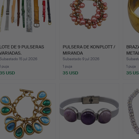
LOTE DE 9 PULSERAS
PULSERA DE KONPLOTT /
BRAZ
VARIADAS.
MIRANDA
METAL
KONSTANTINID…
Subastado 15 jul 2026
Subastado 9 jul 2026
Subast
1 puja
1 puja
1 puja
35 USD
35 USD
35 U