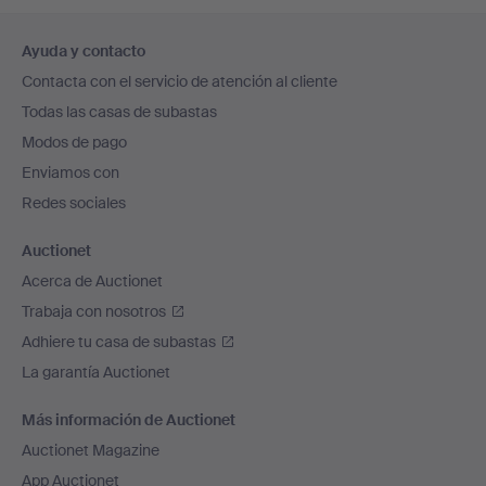
Navegación
Ayuda y contacto
en
Contacta con el servicio de atención al cliente
el
Todas las casas de subastas
pie
Modos de pago
de
Enviamos con
página
Redes sociales
Auctionet
Acerca de Auctionet
Trabaja con nosotros
Adhiere tu casa de subastas
La garantía Auctionet
Más información de Auctionet
Auctionet Magazine
App Auctionet