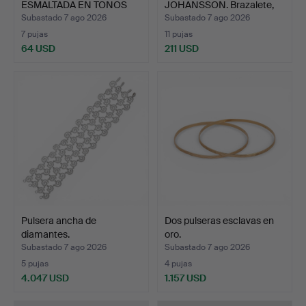
ESMALTADA EN TONOS
JOHANSSON. Brazalete,
AZ…
plata c…
Subastado 7 ago 2026
Subastado 7 ago 2026
7 pujas
11 pujas
64 USD
211 USD
Pulsera ancha de
Dos pulseras esclavas en
diamantes.
oro.
Subastado 7 ago 2026
Subastado 7 ago 2026
5 pujas
4 pujas
4.047 USD
1.157 USD