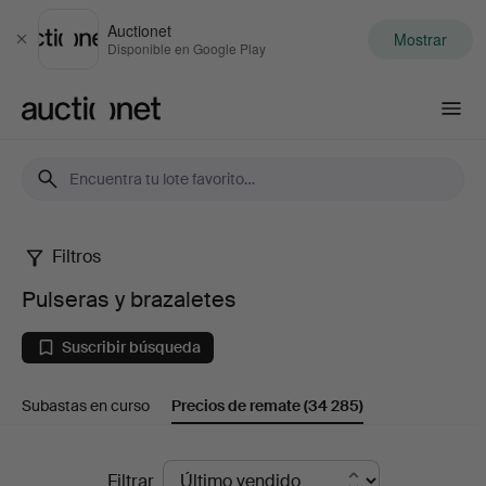
Auctionet
Mostrar
Cerrar
Disponible en Google Play
Auctionet.com
Filtros
Pulseras
Pulseras y brazaletes
y
Suscribir búsqueda
brazaletes
Subastas en curso
Precios de remate
(34 285)
Precios
Filtrar