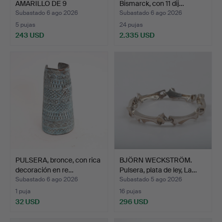
AMARILLO DE 9
Bismarck, con 11 dij…
QUILATES.
Subastado 6 ago 2026
Subastado 6 ago 2026
5 pujas
24 pujas
243 USD
2.335 USD
PULSERA, bronce, con rica
BJÖRN WECKSTRÖM.
decoración en re…
Pulsera, plata de ley, La…
Subastado 6 ago 2026
Subastado 5 ago 2026
1 puja
16 pujas
32 USD
296 USD