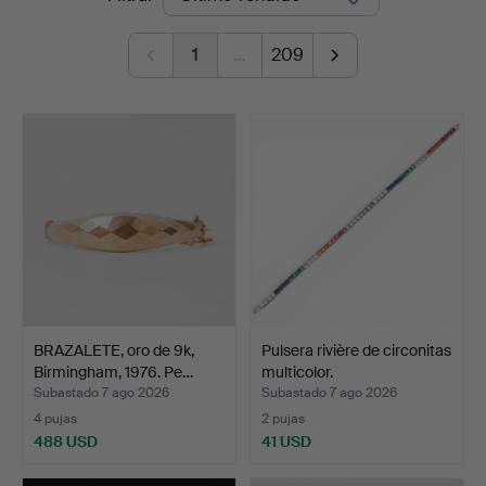
de
1
…
209
remate
BRAZALETE, oro de 9k,
Pulsera rivière de circonitas
Birmingham, 1976. Pe…
multicolor.
Subastado 7 ago 2026
Subastado 7 ago 2026
4 pujas
2 pujas
488 USD
41 USD