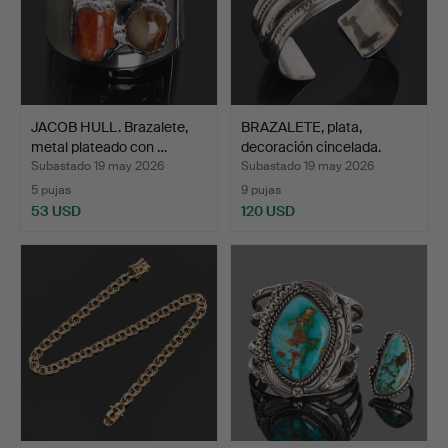
JACOB HULL. Brazalete,
BRAZALETE, plata,
metal plateado con …
decoración cincelada.
Subastado 19 may 2026
Subastado 19 may 2026
5 pujas
9 pujas
53 USD
120 USD