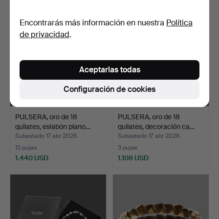
Encontrarás más información en nuestra
Política
de privacidad
.
Aceptarlas todas
Configuración de cookies
PULSERA, oro de 18
PULSERA, oro de 18
quilates, eslabón plano…
quilates, decoración ca…
Subastado 17 abr 2026
Subastado 17 abr 2026
13 pujas
3 pujas
1.440 USD
1.108 USD