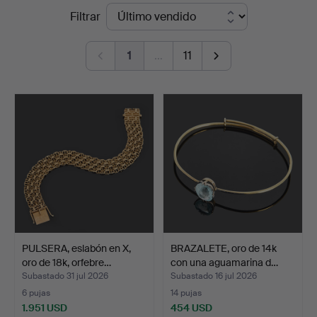
Precios
Filtrar
Auktioner
de
Stockholm
1
…
11
remate
PULSERA, eslabón en X,
BRAZALETE, oro de 14k
oro de 18k, orfebre…
con una aguamarina d…
Subastado 31 jul 2026
Subastado 16 jul 2026
6 pujas
14 pujas
1.951 USD
454 USD