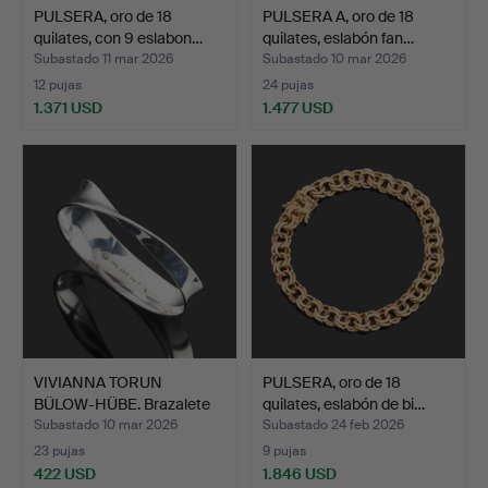
PULSERA, oro de 18
PULSERA A, oro de 18
quilates, con 9 eslabon…
quilates, eslabón fan…
Subastado 11 mar 2026
Subastado 10 mar 2026
12 pujas
24 pujas
1.371 USD
1.477 USD
VIVIANNA TORUN
PULSERA, oro de 18
BÜLOW-HÜBE. Brazalete
quilates, eslabón de bi…
«Möbi…
Subastado 10 mar 2026
Subastado 24 feb 2026
23 pujas
9 pujas
422 USD
1.846 USD