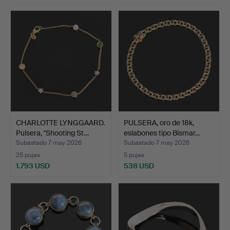
CHARLOTTE LYNGGAARD.
PULSERA, oro de 18k,
Pulsera, "Shooting St…
eslabones tipo Bismar…
Subastado 7 may 2026
Subastado 7 may 2026
25 pujas
5 pujas
1.793 USD
538 USD