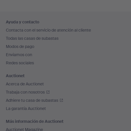
Navegación
Ayuda y contacto
en
Contacta con el servicio de atención al cliente
el
Todas las casas de subastas
pie
Modos de pago
de
Enviamos con
página
Redes sociales
Auctionet
Acerca de Auctionet
Trabaja con nosotros
Adhiere tu casa de subastas
La garantía Auctionet
Más información de Auctionet
Auctionet Magazine