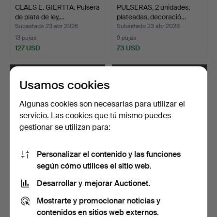
CLAES E. GIERTTA. Pulsera
PULSERAS, 2 unidades,
de plata de ley,…
plateadas, decoració…
Subastado 23 abr 2026
Subastado 23 abr 2026
13 pujas
9 pujas
127 USD
73 USD
Usamos cookies
Algunas cookies son necesarias para utilizar el
servicio. Las cookies que tú mismo puedes
gestionar se utilizan para:
Personalizar el contenido y las funciones
según cómo utilices el sitio web.
PULSERA, oro de 18k,
PULSERA, oro de 18
eslabones tipo barbad…
quilates y oro blanco, …
Desarrollar y mejorar Auctionet.
Subastado 22 abr 2026
Subastado 17 abr 2026
Mostrarte y promocionar noticias y
2 pujas
19 pujas
949 USD
1.477 USD
contenidos en sitios web externos.