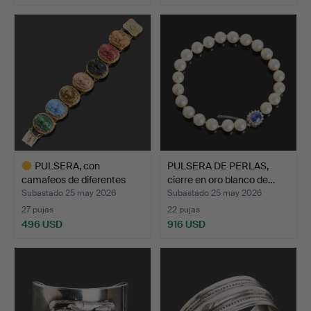
PULSERA, con
PULSERA DE PERLAS,
camafeos de diferentes
cierre en oro blanco de…
colore…
Subastado 25 may 2026
Subastado 25 may 2026
27 pujas
22 pujas
496 USD
916 USD
Lote
seleccionado