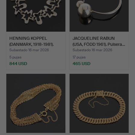
HENNING KOPPEL
JACQUELINE RABUN
(DANMARK, 1918-1981).
(USA, FÖDD 1961). Pulsera…
Pulse…
Subastado 16 mar 2026
Subastado 16 mar 2026
5 pujas
17 pujas
844 USD
465 USD