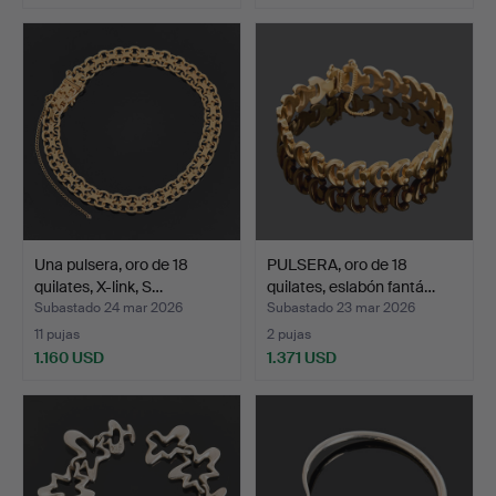
Una pulsera, oro de 18
PULSERA, oro de 18
quilates, X-link, S…
quilates, eslabón fantá…
Subastado 24 mar 2026
Subastado 23 mar 2026
11 pujas
2 pujas
1.160 USD
1.371 USD