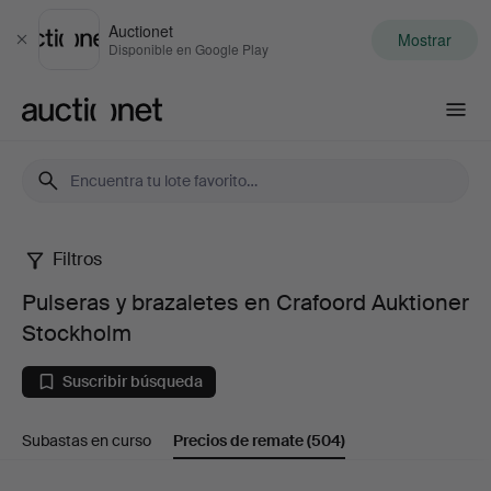
Auctionet
Mostrar
Cerrar
Disponible en Google Play
Auctionet.com
Filtros
Pulseras
Pulseras y brazaletes en Crafoord Auktioner
y
Stockholm
brazaletes
Suscribir búsqueda
en
Subastas en curso
Precios de remate
(504)
Crafoord