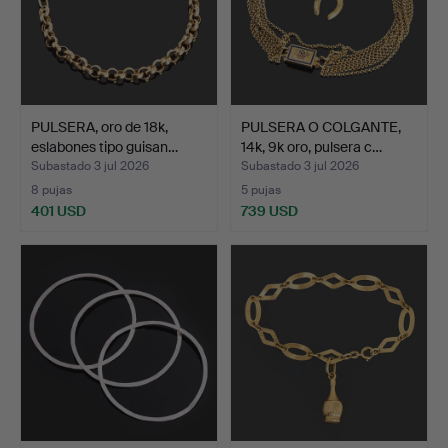
PULSERA, oro de 18k,
PULSERA O COLGANTE,
eslabones tipo guisan…
14k, 9k oro, pulsera c…
Subastado 3 jul 2026
Subastado 3 jul 2026
8 pujas
5 pujas
401 USD
739 USD