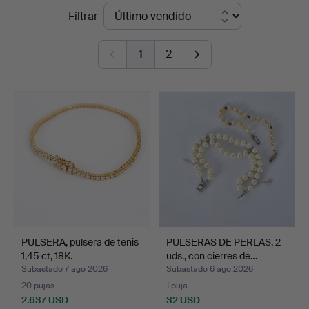
Precios
Filtrar
Auktionskammare
de
1
2
remate
PULSERA, pulsera de tenis
PULSERAS DE PERLAS, 2
1,45 ct, 18K.
uds., con cierres de…
Subastado 7 ago 2026
Subastado 6 ago 2026
20 pujas
1 puja
2.637 USD
32 USD