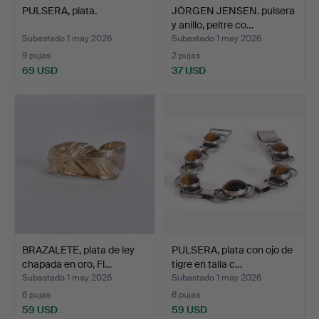
PULSERA, plata.
JÖRGEN JENSEN. pulsera
y anillo, peltre co…
Subastado 1 may 2026
Subastado 1 may 2026
9 pujas
2 pujas
69 USD
37 USD
BRAZALETE, plata de ley
PULSERA, plata con ojo de
chapada en oro, Fl…
tigre en talla c…
Subastado 1 may 2026
Subastado 1 may 2026
6 pujas
6 pujas
59 USD
59 USD