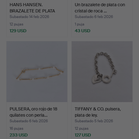
HANS HANSEN.
Un brazalete de plata con
BRAZALETE DE PLATA
cristal de roca …
ESTERLINA.
Subastado 14 feb 2026
Subastado 6 feb 2026
12 pujas
1 puja
129 USD
43 USD
PULSERA, oro rojo de 18
TIFFANY & CO. pulsera,
quilates con perla…
plata de ley.
Subastado 6 feb 2026
Subastado 5 feb 2026
16 pujas
12 pujas
233 USD
127 USD