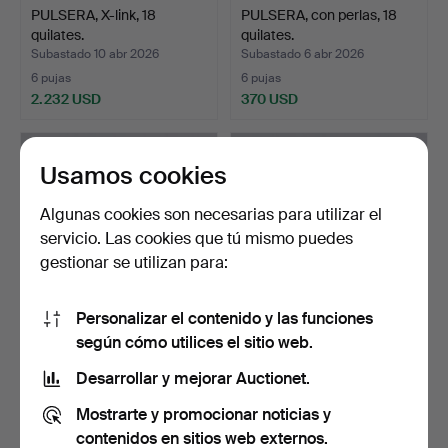
PULSERA, X-link, 18
PULSERA, con perlas, 18
quilates.
quilates.
Subastado 10 abr 2026
Subastado 6 abr 2026
6 pujas
6 pujas
2.232 USD
370 USD
Usamos cookies
Algunas cookies son necesarias para utilizar el
servicio. Las cookies que tú mismo puedes
gestionar se utilizan para:
Personalizar el contenido y las funciones
según cómo utilices el sitio web.
PULSERA con dijes, oro
PULSERA, bissmark, 18
rojo de 18 quilates.
quilates.
Desarrollar y mejorar Auctionet.
Subastado 2 abr 2026
Subastado 1 abr 2026
Mostrarte y promocionar noticias y
11 pujas
6 pujas
1.003 USD
3.704 USD
contenidos en sitios web externos.