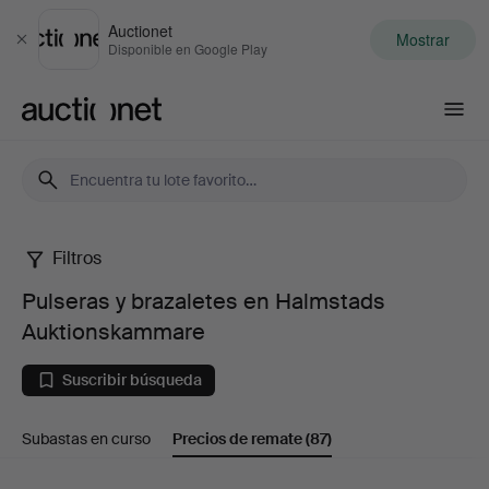
Auctionet
Mostrar
Cerrar
Disponible en Google Play
Auctionet.com
Filtros
Pulseras
Pulseras y brazaletes en Halmstads
y
Auktionskammare
brazaletes
Suscribir búsqueda
en
Subastas en curso
Precios de remate
(87)
Halmstads