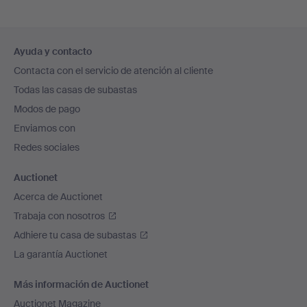
Navegación
Ayuda y contacto
en
Contacta con el servicio de atención al cliente
el
Todas las casas de subastas
pie
Modos de pago
de
Enviamos con
página
Redes sociales
Auctionet
Acerca de Auctionet
Trabaja con nosotros
Adhiere tu casa de subastas
La garantía Auctionet
Más información de Auctionet
Auctionet Magazine