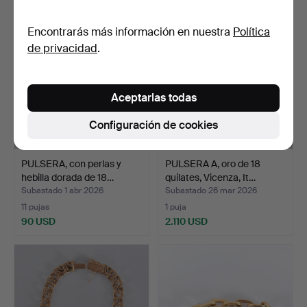
Encontrarás más información en nuestra
Política
de privacidad
.
Aceptarlas todas
Configuración de cookies
PULSERA, con perlas y
PULSERA A, oro de 18
hebilla dorada de 18…
quilates, Vicenza, It…
Subastado 1 abr 2026
Subastado 26 mar 2026
11 pujas
1 puja
90 USD
2.110 USD