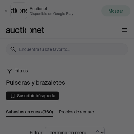
Auctionet
Mostrar
Cerrar
Disponible en Google Play
Auctionet.com
Filtros
Pulseras
Pulseras y brazaletes
y
Suscribir búsqueda
brazaletes
Subastas en curso
(360)
Precios de remate
Subastas
Filtrar