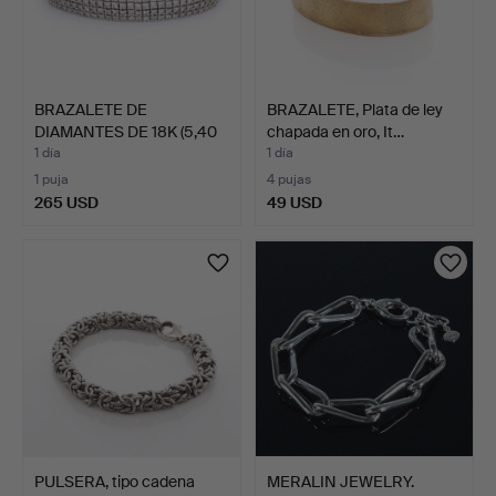
BRAZALETE DE
BRAZALETE, Plata de ley
DIAMANTES DE 18K (5,40
chapada en oro, It…
CT).
1 día
1 día
1 puja
4 pujas
265 USD
49 USD
PULSERA, tipo cadena
MERALIN JEWELRY.