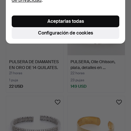
de privacidad
.
Aceptarlas todas
Configuración de cookies
PULSERA DE DIAMANTES
PULSERA, Olle Ohlsson,
EN ORO DE 14 QUILATES.
plata, detalles en …
21 horas
22 horas
1 puja
23 pujas
22 USD
149 USD