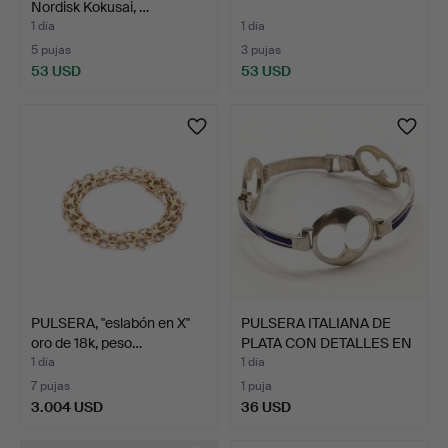
Nordisk Kokusai, …
1 día
1 día
5 pujas
3 pujas
53 USD
53 USD
PULSERA, ''eslabón en X''
PULSERA ITALIANA DE
oro de 18k, peso…
PLATA CON DETALLES EN
…
1 día
1 día
7 pujas
1 puja
3.004 USD
36 USD