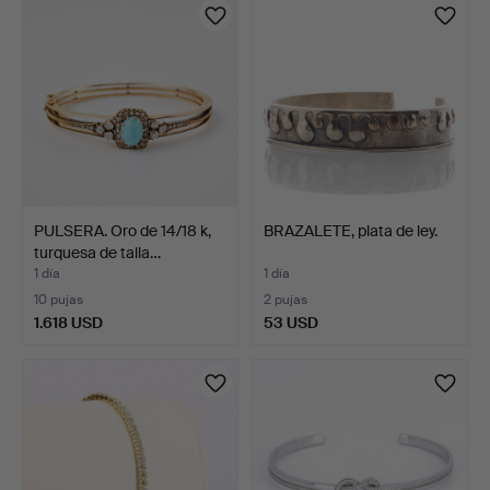
PULSERA. Oro de 14/18 k,
BRAZALETE, plata de ley.
turquesa de talla…
1 día
1 día
10 pujas
2 pujas
1.618 USD
53 USD