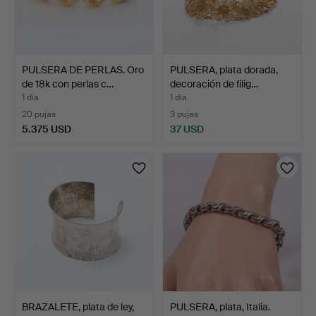
PULSERA DE PERLAS. Oro
PULSERA, plata dorada,
de 18k con perlas c…
decoración de filig…
1 día
1 día
20 pujas
3 pujas
5.375 USD
37 USD
BRAZALETE, plata de ley,
PULSERA, plata, Italia.