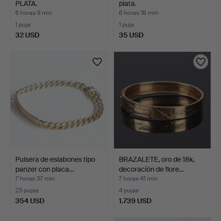
PLATA.
plata.
6 horas 9 min
6 horas 18 min
1 puja
1 puja
32 USD
35 USD
Pulsera de eslabones tipo
BRAZALETE, oro de 18k,
panzer con placa…
decoración de flore…
7 horas 37 min
7 horas 41 min
23 pujas
4 pujas
354 USD
1.739 USD