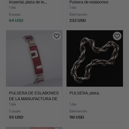
imperial, plata de le…
Pulsera de eslabones
grue…
1 día
1 día
6 pujas
Estimación
64 USD
232 USD
PULSERA DE ESLABONES
PULSERA, plata.
DE LA MANUFACTURA DE
…
1 día
1 día
2 pujas
Estimación
55 USD
116 USD