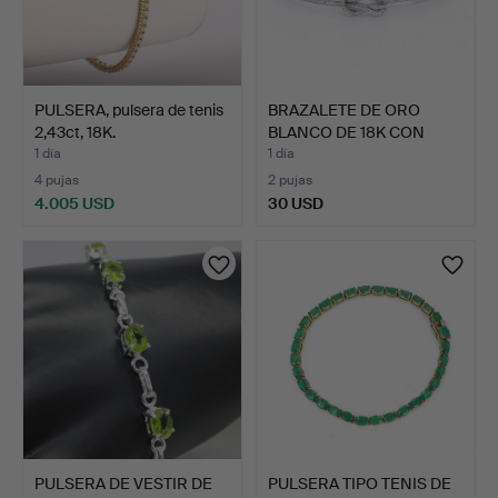
PULSERA, pulsera de tenis
BRAZALETE DE ORO
2,43ct, 18K.
BLANCO DE 18K CON
DIAMANT…
1 día
1 día
4 pujas
2 pujas
4.005 USD
30 USD
PULSERA DE VESTIR DE
PULSERA TIPO TENIS DE