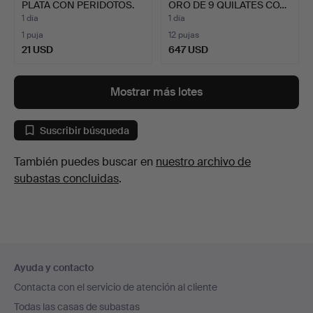
PLATA CON PERIDOTOS.
ORO DE 9 QUILATES CO…
1 día
1 día
1 puja
12 pujas
21 USD
647 USD
Mostrar más lotes
Suscribir búsqueda
También puedes buscar en
nuestro archivo de
subastas concluidas
.
Navegación
Ayuda y contacto
en
Contacta con el servicio de atención al cliente
el
Todas las casas de subastas