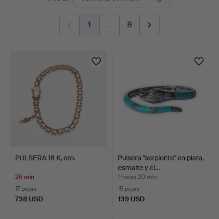
en
1
…
8
curso
PULSERA 18 K, oro.
Pulsera "serpiente" en plata,
esmalte y ci…
26 min
1 horas 20 min
17 pujas
15 pujas
738 USD
139 USD