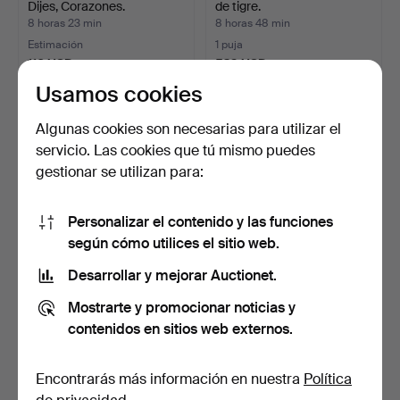
Dijes, Corazones.
de tigre.
8 horas 23 min
8 horas 48 min
Estimación
1 puja
116 USD
529 USD
Usamos cookies
Algunas cookies son necesarias para utilizar el
servicio. Las cookies que tú mismo puedes
gestionar se utilizan para:
Personalizar el contenido y las funciones
según cómo utilices el sitio web.
Desarrollar y mejorar Auctionet.
CARTIER TRINITY,
Pulsera de plata con
brazalete, oro tricolor d…
engaste de piedras y …
Mostrarte y promocionar noticias y
8 horas 57 min
9 horas 5 min
contenidos en sitios web externos.
7 pujas
Estimación
6.850 USD
336 USD
Encontrarás más información en nuestra
Política