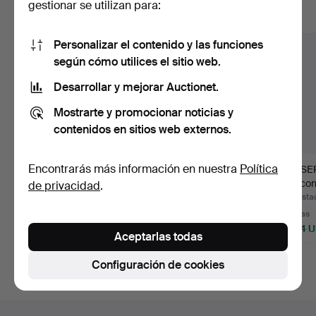
gestionar se utilizan para:
Mostrar todos los lotes
Personalizar el contenido y las funciones
según cómo utilices el sitio web.
Desarrollar y mejorar Auctionet.
Mostrarte y promocionar noticias y
contenidos en sitios web externos.
Encontrarás más información en nuestra
Política
WIWEN NILSSON.
PULSERA ORO
PULSER
Pulsera, plata de ley,
MÍNIMO 18 K 44,5 G.
18K con
de privacidad
.
esla…
calad…
Subastado 22 jun 2026
Subastado 15 jun 2026
Subastad
6 pujas
1 puja
3 pujas
998 USD
3.572 USD
1.424 
Aceptarlas todas
Configuración de cookies
Navegación