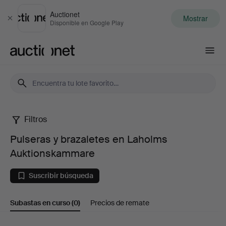
Auctionet
Mostrar
Cerrar
Disponible en Google Play
Auctionet.com
Filtros
Pulseras
Pulseras y brazaletes en Laholms
y
Auktionskammare
brazaletes
Suscribir búsqueda
en
Subastas en curso
(0)
Precios de remate
Laholms