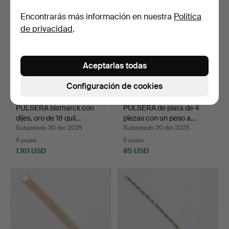
Encontrarás más información en nuestra
Política
de privacidad
.
Aceptarlas todas
Configuración de cookies
PULSERA bismarck con
PULSERA de plata de 4
dijes, oro de 18 quil…
piezas con un peso a…
Subastado 30 dic 2025
Subastado 30 dic 2025
6 pujas
5 pujas
1.161 USD
85 USD