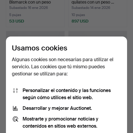
Bismarck con un peso
quilates con un peso …
apro…
Subastado 16 ene 2026
Subastado 14 ene 2026
5 pujas
10 pujas
53 USD
897 USD
Usamos cookies
Algunas cookies son necesarias para utilizar el
servicio. Las cookies que tú mismo puedes
gestionar se utilizan para:
Personalizar el contenido y las funciones
PULSERA de plata con
PULSERA con dijes, en su
según cómo utilices el sitio web.
detalles en oro de 18…
mayoría de oro de…
Subastado 30 dic 2025
Subastado 30 dic 2025
Desarrollar y mejorar Auctionet.
23 pujas
10 pujas
Mostrarte y promocionar noticias y
149 USD
1.794 USD
contenidos en sitios web externos.