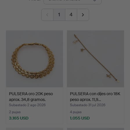
de
Auktionshall
1
4
remate
PULSERA oro 20K peso
PULSERA con dijes oro 18K
aprox. 34,8 gramos.
peso aprox. 11,9…
Subastado 2 ago 2026
Subastado 31 jul 2026
2 pujas
4 pujas
3.165 USD
1.055 USD