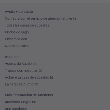
Navegación
Ayuda y contacto
en
Contacta con el servicio de atención al cliente
el
Todas las casas de subastas
pie
Modos de pago
de
Enviamos con
página
Redes sociales
Auctionet
Acerca de Auctionet
Trabaja con nosotros
Adhiere tu casa de subastas
La garantía Auctionet
Más información de Auctionet
Auctionet Magazine
App Auctionet