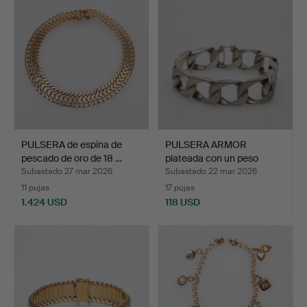
PULSERA de espina de
PULSERA ARMOR
pescado de oro de 18 …
plateada con un peso
aproxim…
Subastado 27 mar 2026
Subastado 22 mar 2026
11 pujas
17 pujas
1.424 USD
118 USD