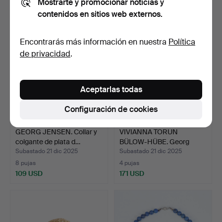
Mostrarte y promocionar noticias y
62 USD
256 USD
contenidos en sitios web externos.
Encontrarás más información en nuestra
Política
de privacidad
.
Aceptarlas todas
Configuración de cookies
GEORG JENSEN. Collar y
VIVIANNA TORUN
colgante de plata d…
BÜLOW-HÜBE. Georg
Jensen. C…
Subastado 21 dic 2025
Subastado 21 dic 2025
8 pujas
4 pujas
109 USD
171 USD