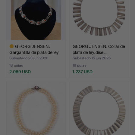
GEORG JENSEN.
GEORG JENSEN. Collar de
Gargantilla de plata de ley
plata de ley, dise…
…
Subastado 23 jun 2026
Subastado 15 jun 2026
18 pujas
18 pujas
2.089 USD
1.237 USD
Lote
seleccionado