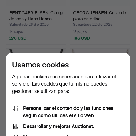
BENT GABRIELSEN. Georg
GEORG JENSEN. Collar de
Jensen y Hans Hanse…
plata esterlina.
Subastado 26 dic 2025
Subastado 22 dic 2025
14 pujas
15 pujas
276 USD
186 USD
Usamos cookies
Algunas cookies son necesarias para utilizar el
servicio. Las cookies que tú mismo puedes
gestionar se utilizan para:
Personalizar el contenido y las funciones
RAGNAR R. JØRGENSEN.
BJÖRN WECKSTRÖM.
según cómo utilices el sitio web.
Georg Jensen. Collar …
Laponia. Collar de plata …
Desarrollar y mejorar Auctionet.
Subastado 22 dic 2025
Subastado 22 dic 2025
1 puja
22 pujas