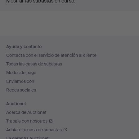
Mostrar las subastas en curso.
Navegación
Ayuda y contacto
en
Contacta con el servicio de atención al cliente
el
Todas las casas de subastas
pie
Modos de pago
de
Enviamos con
página
Redes sociales
Auctionet
Acerca de Auctionet
Trabaja con nosotros
Adhiere tu casa de subastas
La garantía Auctionet