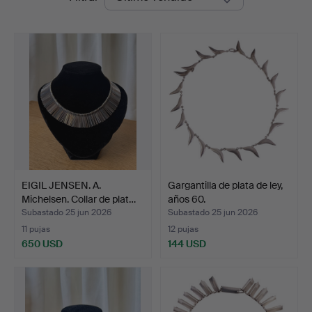
de
remate
EIGIL JENSEN. A.
Gargantilla de plata de ley,
Michelsen. Collar de plat…
años 60.
Subastado 25 jun 2026
Subastado 25 jun 2026
11 pujas
12 pujas
650 USD
144 USD