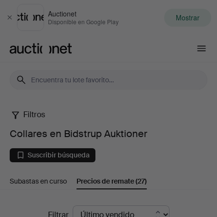
Auctionet
Mostrar
Cerrar
Disponible en Google Play
Auctionet.com
Filtros
Collares
Collares en Bidstrup Auktioner
en
Suscribir búsqueda
Bidstrup
Subastas en curso
Precios de remate
(27)
Auktioner
Precios
Filtrar