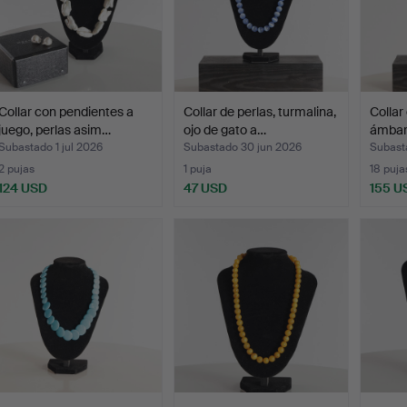
Collar con pendientes a
Collar de perlas, turmalina,
Collar
juego, perlas asim…
ojo de gato a…
ámbar 
Subastado 1 jul 2026
Subastado 30 jun 2026
Subast
2 pujas
1 puja
18 puja
124 USD
47 USD
155 U