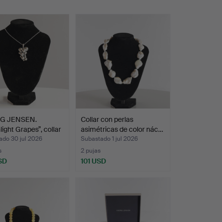
G JENSEN.
Collar con perlas
ight Grapes”, collar
asimétricas de color nác…
ado 30 jul 2026
Subastado 1 jul 2026
s
2 pujas
SD
101 USD