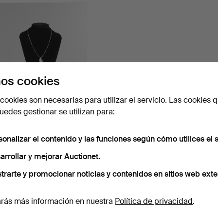
os cookies
cookies son necesarias para utilizar el servicio. Las cookies q
Collar de 14 kt. oro con
edes gestionar se utilizan para:
colgante también …
Subastado 26 nov 2025
3 pujas
sonalizar el contenido y las funciones según cómo utilices el s
309 USD
arrollar y mejorar Auctionet.
Suscribir búsqueda
trarte y promocionar noticias y contenidos en sitios web exte
rás más información en nuestra
Política de privacidad
.