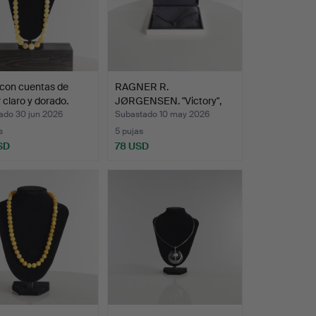
 con cuentas de
RAGNER R.
claro y dorado.
JØRGENSEN. "Victory",
collar de …
ado 30 jun 2026
Subastado 10 may 2026
s
5 pujas
SD
78 USD