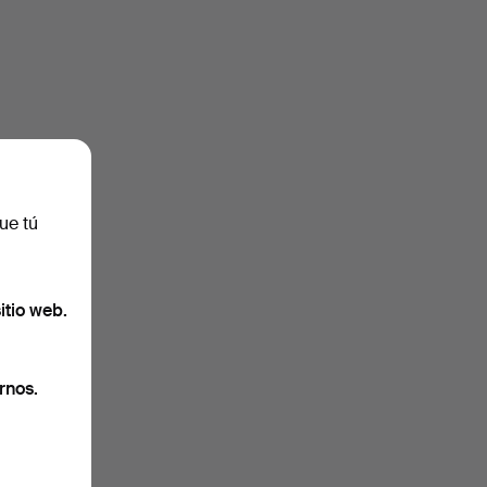
ue tú
itio web.
rnos.