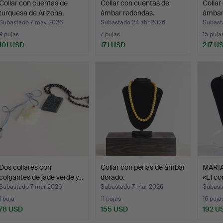
Collar con cuentas de
Collar con cuentas de
Collar
turquesa de Arizona.
ámbar redondas.
ámbar
Subastado 7 may 2026
Subastado 24 abr 2026
Subast
9 pujas
7 pujas
15 puja
101 USD
171 USD
217 U
Dos collares con
Collar con perlas de ámbar
MARIA
colgantes de jade verde y…
dorado.
«El co
Subastado 7 mar 2026
Subastado 7 mar 2026
Subast
1 puja
11 pujas
16 puja
78 USD
155 USD
192 U