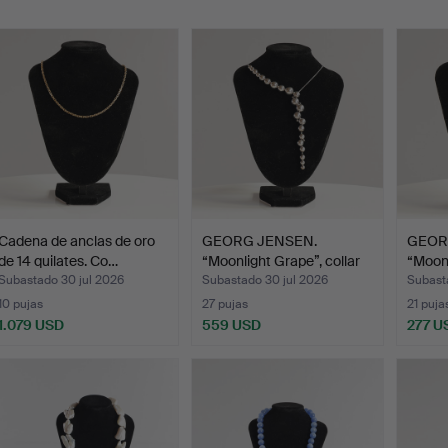
emate
Cadena de anclas de oro
GEORG JENSEN.
GEOR
de 14 quilates. Co…
“Moonlight Grape”, collar
“Moonl
de…
d…
Subastado 30 jul 2026
Subastado 30 jul 2026
Subast
10 pujas
27 pujas
21 puja
1.079 USD
559 USD
277 U