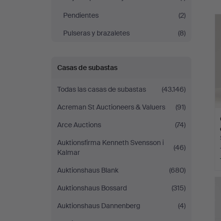
r
Pendientes
(2)
Pulseras y brazaletes
(8)
Casas de subastas
Todas las casas de subastas
(43.146)
Acreman St Auctioneers & Valuers
(91)
Arce Auctions
(74)
Auktionsfirma Kenneth Svensson i
(46)
Kalmar
Auktionshaus Blank
(680)
Auktionshaus Bossard
(315)
Auktionshaus Dannenberg
(4)