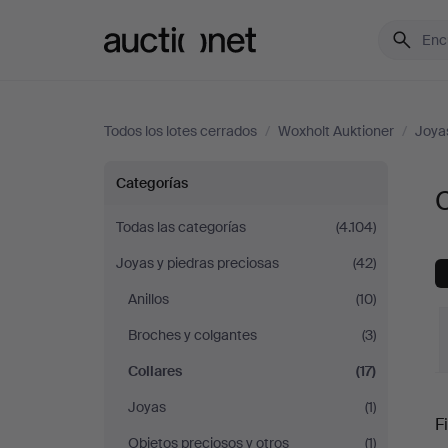
Auctionet.com
Todos los lotes cerrados
/
Woxholt Auktioner
/
Joyas
Collares
Categorías
C
en
Todas las categorías
(4.104)
Joyas y piedras preciosas
(42)
Woxholt
Anillos
(10)
Auktioner
Broches y colgantes
(3)
Collares
(17)
P
Joyas
(1)
Fi
Objetos preciosos y otros
(1)