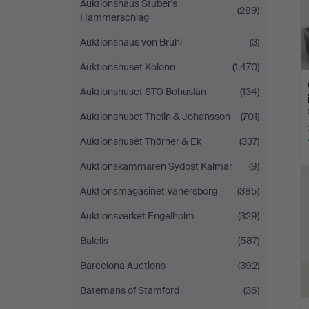
Auktionshaus Stuber's
(289)
Hammerschlag
Auktionshaus von Brühl
(3)
Auktionshuset Kolonn
(1.470)
Auktionshuset STO Bohuslän
(134)
Auktionshuset Thelin & Johansson
(701)
Auktionshuset Thörner & Ek
(337)
Auktionskammaren Sydost Kalmar
(9)
Auktionsmagasinet Vänersborg
(385)
Auktionsverket Engelholm
(329)
Balclis
(587)
Barcelona Auctions
(392)
Batemans of Stamford
(36)