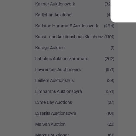
Kalmar Auktionsverk
(320)
Karljohan Auktioner
(49)
Karlstad Hammarö Auktionsverk
(494)
Kunst- und Auktionshaus Kleinhenz
(1.101)
Kurage Auktion
(1)
Laholms Auktionskammare
(262)
Lawrences Auctioneers
(971)
Leiflers Auktionshus
(39)
Limhamns Auktionsbyrå
(371)
Lyme Bay Auctions
(27)
Lysekils Auktionsbyrå
(101)
Ma San Auction
(23)
Markus Auktioner
(61)