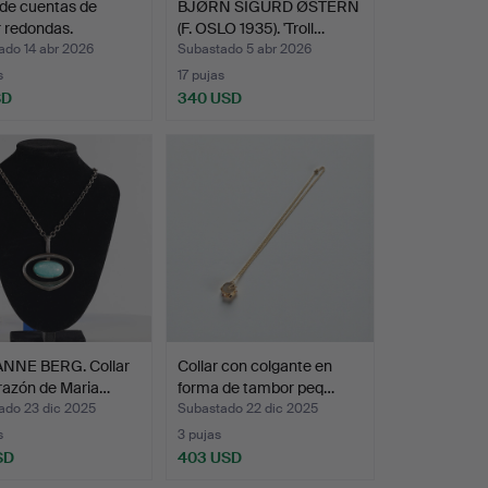
 de cuentas de
BJØRN SIGURD ØSTERN
 redondas.
(F. OSLO 1935). 'Troll…
ado 14 abr 2026
Subastado 5 abr 2026
s
17 pujas
SD
340 USD
NNE BERG. Collar
Collar con colgante en
razón de Maria…
forma de tambor peq…
ado 23 dic 2025
Subastado 22 dic 2025
s
3 pujas
SD
403 USD