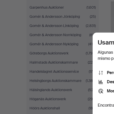
Garpenhus Auktioner
(1.601)
Gomér & Andersson Jönköping
(25)
Gomér & Andersson Linköping
(2.831)
Gomér & Andersson Norrköping
(811)
Usam
Gomér & Andersson Nyköping
(416)
Algunas 
Göteborgs Auktionsverk
(1.790)
mismo pu
Halmstads Auktionskammare
(220)
Handelslagret Auktionsservice
(170)
Per
Helsingborgs Auktionskammare
(1.382)
Des
Hälsinglands Auktionsverk
(527)
Mos
Höganäs Auktionsverk
(292)
Encontra
Höörs Auktionshall
(183)