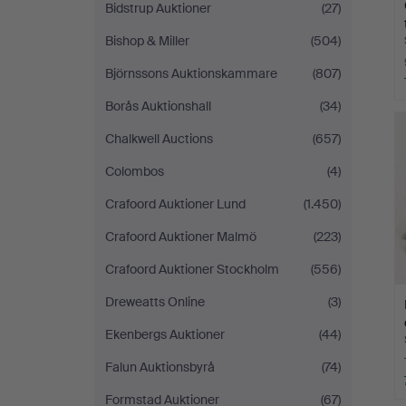
Bidstrup Auktioner
(27)
Bishop & Miller
(504)
Björnssons Auktionskammare
(807)
Borås Auktionshall
(34)
Chalkwell Auctions
(657)
Colombos
(4)
Crafoord Auktioner Lund
(1.450)
Crafoord Auktioner Malmö
(223)
Crafoord Auktioner Stockholm
(556)
Dreweatts Online
(3)
Ekenbergs Auktioner
(44)
Falun Auktionsbyrå
(74)
Formstad Auktioner
(67)