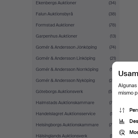
Ekenbergs Auktioner
(34)
Falun Auktionsbyrå
(38)
Formstad Auktioner
(78)
Garpenhus Auktioner
(13)
Gomér & Andersson Jönköping
(74)
Gomér & Andersson Linköping
(21)
Gomér & Andersson Norrköping
(19)
Usam
Gomér & Andersson Nyköping
(23)
Algunas 
Göteborgs Auktionsverk
(59)
mismo pu
Halmstads Auktionskammare
(74)
Per
Handelslagret Auktionsservice
(12)
Des
Helsingborgs Auktionskammare
(76)
Mos
Hälsinglands Auktionsverk
(13)