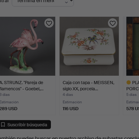
ltrar
en
urso
A. STRUNZ. "Pareja de
Caja con tapa - MEISSEN,
PL
flamencos" - Goebel,…
siglo XX, porcela…
PORC
BERLÍ
3 días
4 días
5 días
Estimación
Estimación
Estima
289 USD
116 USD
578 U
Lote
selecci
Suscribir búsqueda
ambién puedes buscar en
nuestro archivo de subastas concl