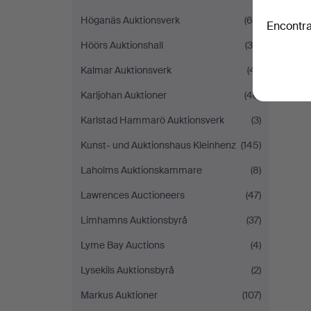
Höganäs Auktionsverk
(66)
Encontra
Höörs Auktionshall
(36)
Kalmar Auktionsverk
(41)
Karljohan Auktioner
(46)
Karlstad Hammarö Auktionsverk
(3)
Kunst- und Auktionshaus Kleinhenz
(145)
Laholms Auktionskammare
(8)
Lawrences Auctioneers
(47)
Limhamns Auktionsbyrå
(37)
Lyme Bay Auctions
(4)
Lysekils Auktionsbyrå
(2)
Markus Auktioner
(107)