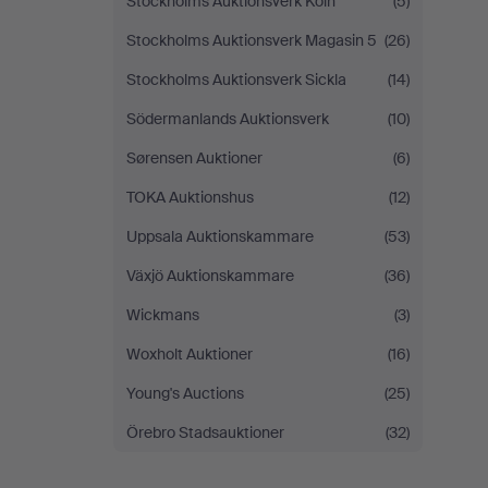
Stockholms Auktionsverk Köln
(5)
Stockholms Auktionsverk Magasin 5
(26)
Stockholms Auktionsverk Sickla
(14)
Södermanlands Auktionsverk
(10)
Sørensen Auktioner
(6)
TOKA Auktionshus
(12)
Uppsala Auktionskammare
(53)
Växjö Auktionskammare
(36)
Wickmans
(3)
Woxholt Auktioner
(16)
Young's Auctions
(25)
Örebro Stadsauktioner
(32)