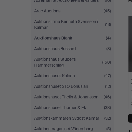
Fi
Acreman St Auctioneers & Valuers
(10)
Arce Auctions
(45)
c
Auktionsfirma Kenneth Svensson i
(13)
Kalmar
Auktionshaus Blank
(4)
Auktionshaus Bossard
(8)
Auktionshaus Stuber's
(158)
Hammerschlag
Auktionshuset Kolonn
(47)
Auktionshuset STO Bohuslän
(12)
Auktionshuset Thelin & Johansson
(46)
Auktionshuset Thörner & Ek
(38)
Auktionskammaren Sydost Kalmar
(32)
Auktionsmagasinet Vänersborg
(5)
T