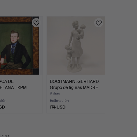
ACA DE
BOCHMANN, GERHARD.
ELANA - KPM
Grupo de figuras MADRE
N, MEDIADOS …
…
9 días
ción
Estimación
SD
174 USD
onado
uidas
.