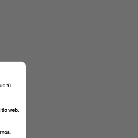
ue tú
itio web.
rnos.