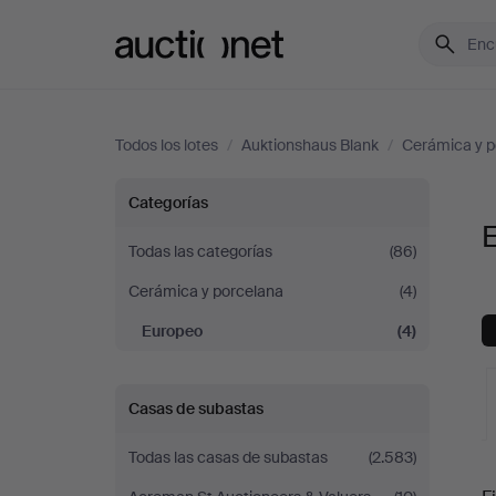
Auctionet.com
Todos los lotes
/
Auktionshaus Blank
/
Cerámica y p
Europeo
Categorías
en
Todas las categorías
(86)
Cerámica y porcelana
(4)
Auktionshaus
Europeo
(4)
Blank
Casas de subastas
Todas las casas de subastas
(2.583)
S