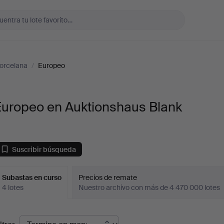
orcelana
/
Europeo
Europeo en Auktionshaus Blank
Suscribir búsqueda
Subastas en curso
Precios de remate
4 lotes
Nuestro archivo con más de 4 470 000 lotes
ubastas