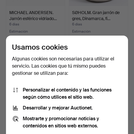
MICHAEL ANDERSEN.
SØHOLM. Gran jarrón de
Jarrón esférico vidriado…
gres, Dinamarca, fi…
6 días
6 días
Estimación
Estimación
186 USD
124 USD
Usamos cookies
Algunas cookies son necesarias para utilizar el
servicio. Las cookies que tú mismo puedes
gestionar se utilizan para:
Personalizar el contenido y las funciones
según cómo utilices el sitio web.
Desarrollar y mejorar Auctionet.
CERÁMICA DANESA. Gran
JARRONES, 2 unidades en
Mostrarte y promocionar noticias y
escultura / jarrón e…
cerámica vidriada,…
6 días
7 días
contenidos en sitios web externos.
Estimación
Estimación