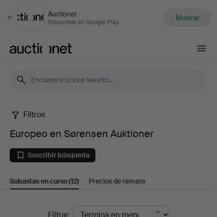
Auctionet
Mostrar
Cerrar
Disponible en Google Play
Auctionet.com
Filtros
Europeo
Europeo en Sørensen Auktioner
en
Suscribir búsqueda
Sørensen
Subastas en curso
(12)
Precios de remate
Auktioner
Subastas
Filtrar