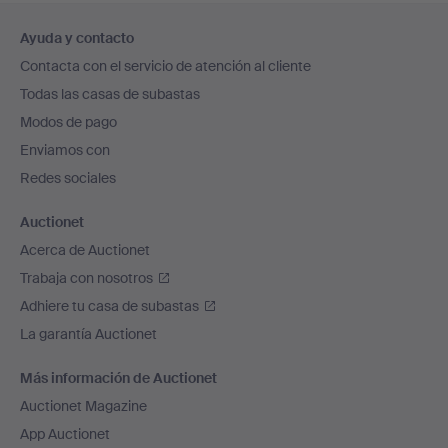
Navegación
Ayuda y contacto
en
Contacta con el servicio de atención al cliente
el
Todas las casas de subastas
pie
Modos de pago
de
Enviamos con
página
Redes sociales
Auctionet
Acerca de Auctionet
Trabaja con nosotros
Adhiere tu casa de subastas
La garantía Auctionet
Más información de Auctionet
Auctionet Magazine
App Auctionet