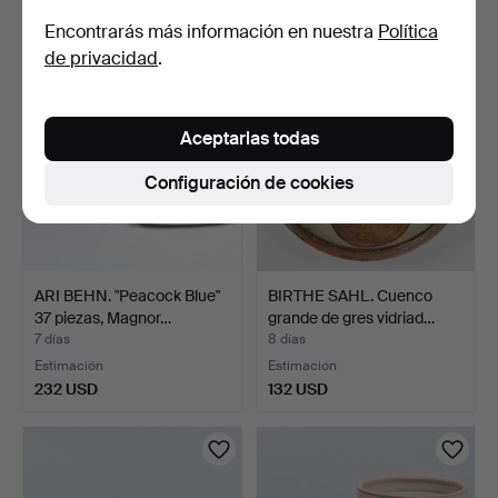
186 USD
124 USD
Encontrarás más información en nuestra
Política
de privacidad
.
Aceptarlas todas
Configuración de cookies
ARI BEHN. "Peacock Blue"
BIRTHE SAHL. Cuenco
37 piezas, Magnor…
grande de gres vidriad…
7 días
8 días
Estimación
Estimación
232 USD
132 USD