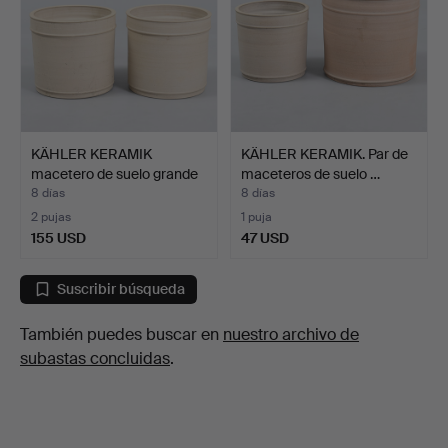
KÄHLER KERAMIK
KÄHLER KERAMIK. Par de
macetero de suelo grande
maceteros de suelo …
de…
8 días
8 días
2 pujas
1 puja
155 USD
47 USD
Suscribir búsqueda
También puedes buscar en
nuestro archivo de
subastas concluidas
.