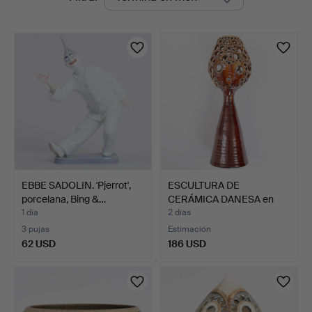
en
curso
EBBE SADOLIN. 'Pjerrot',
ESCULTURA DE
porcelana, Bing &…
CERÁMICA DANESA en
gres vidri…
1 día
2 días
3 pujas
Estimación
62 USD
186 USD