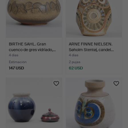
BIRTHE SAHL. Gran
ARNE FINNE NIELSEN.
cuenco de gres vidriado,…
Søholm Stentøj, candel…
4 días
4 días
Estimación
2 pujas
147 USD
62 USD