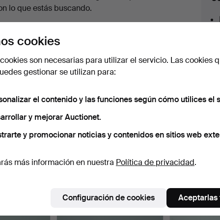
en
on lo que estás buscando.
urso
az clic en
Suscribir búsqueda
y recibirás un
os cookies
orreo tan pronto como dispongamos del lote.
cookies son necesarias para utilizar el servicio. Las cookies q
edes gestionar se utilizan para:
sonalizar el contenido y las funciones según cómo utilices el s
 nuestro archivo que coinciden con tu b
arrollar y mejorar Auctionet.
trarte y promocionar noticias y contenidos en sitios web exte
rás más información en nuestra
Política de privacidad
.
Configuración de cookies
Aceptarlas