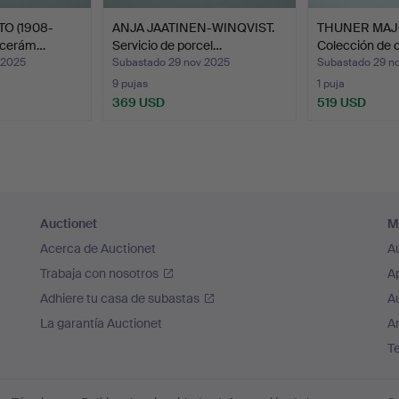
O (1908-
ANJA JAATINEN-WINQVIST.
THUNER MAJ
s cerám…
Servicio de porcel…
Colección de 
 2025
Subastado 29 nov 2025
Subastado 29 n
9 pujas
1 puja
369 USD
519 USD
Auctionet
M
Acerca de Auctionet
A
Trabaja con nosotros
A
Adhiere tu casa de subastas
A
La garantía Auctionet
Ar
T