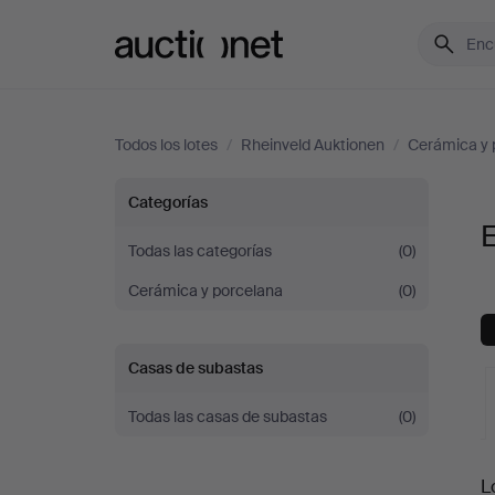
Auctionet.com
Todos los lotes
/
Rheinveld Auktionen
/
Cerámica y 
Europeo
Categorías
en
Todas las categorías
(0)
Cerámica y porcelana
(0)
Rheinveld
Auktionen
Casas de subastas
Todas las casas de subastas
(0)
S
L