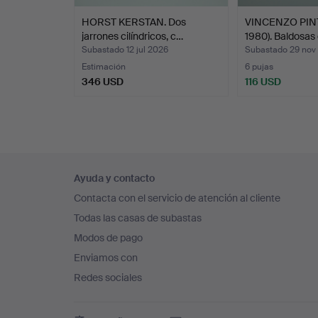
HORST KERSTAN. Dos
VINCENZO PINT
jarrones cilíndricos, c…
1980). Baldosa
Subastado 12 jul 2026
Subastado 29 nov
Estimación
6 pujas
346 USD
116 USD
Navegación
Ayuda y contacto
en
Contacta con el servicio de atención al cliente
el
Todas las casas de subastas
pie
Modos de pago
de
Enviamos con
página
Redes sociales