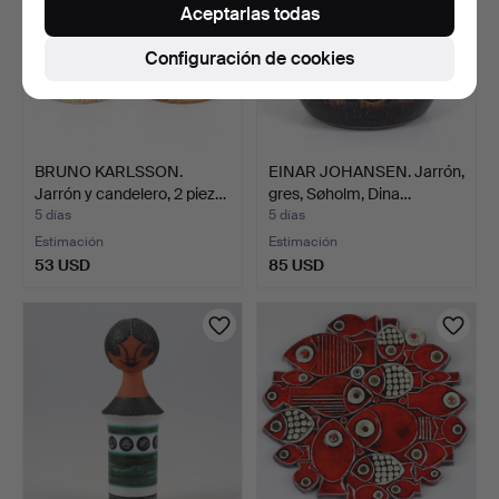
Aceptarlas todas
Configuración de cookies
BRUNO KARLSSON.
EINAR JOHANSEN. Jarrón,
Jarrón y candelero, 2 piez…
gres, Søholm, Dina…
5 días
5 días
Estimación
Estimación
53 USD
85 USD