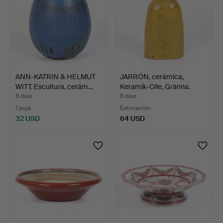
ANN-KATRIN & HELMUT
JARRÓN, cerámica,
WITT. Escultura, cerám…
Keramik-Olle, Gränna.
6 días
6 días
1 puja
Estimación
32 USD
64 USD