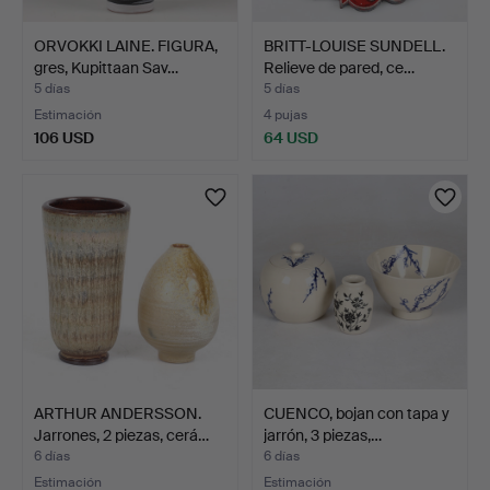
ORVOKKI LAINE. FIGURA,
BRITT-LOUISE SUNDELL.
gres, Kupittaan Sav…
Relieve de pared, ce…
5 días
5 días
Estimación
4 pujas
106 USD
64 USD
ARTHUR ANDERSSON.
CUENCO, bojan con tapa y
Jarrones, 2 piezas, cerá…
jarrón, 3 piezas,…
6 días
6 días
Estimación
Estimación