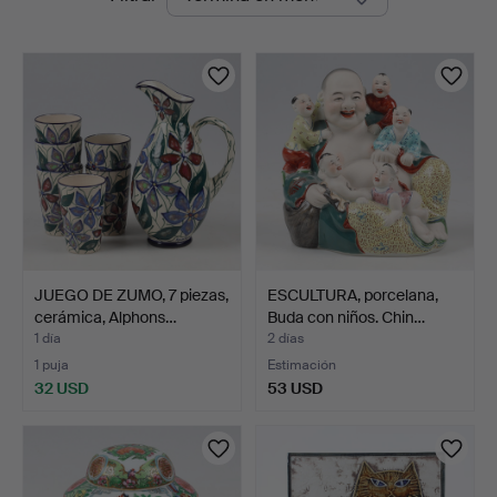
en
curso
JUEGO DE ZUMO, 7 piezas,
ESCULTURA, porcelana,
cerámica, Alphons…
Buda con niños. Chin…
1 día
2 días
1 puja
Estimación
32 USD
53 USD