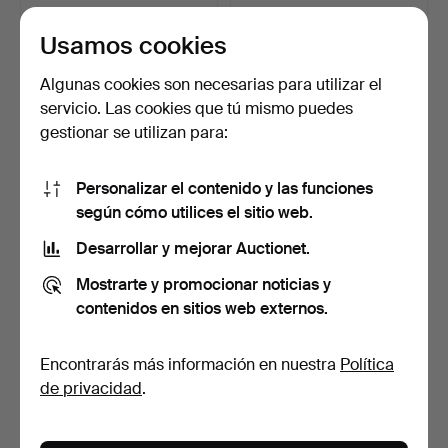
53 USD
64 USD
Usamos cookies
Algunas cookies son necesarias para utilizar el
servicio. Las cookies que tú mismo puedes
gestionar se utilizan para:
Personalizar el contenido y las funciones
según cómo utilices el sitio web.
Desarrollar y mejorar Auctionet.
GUNNAR NYLUND. Jarrón,
LISA LARSON. FIGURA,
Mostrarte y promocionar noticias y
chamota, llamado ja…
"Dora", de la serie "…
5 días
5 días
contenidos en sitios web externos.
20 pujas
6 pujas
505 USD
284 USD
Encontrarás más información en nuestra
Política
Lote
de privacidad
.
seleccionado