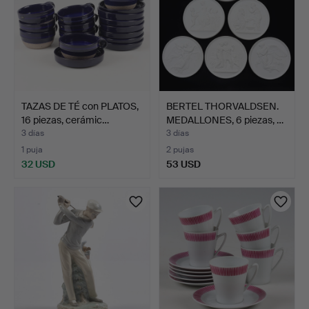
TAZAS DE TÉ con PLATOS,
BERTEL THORVALDSEN.
16 piezas, cerámic…
MEDALLONES, 6 piezas, …
3 días
3 días
1 puja
2 pujas
32 USD
53 USD