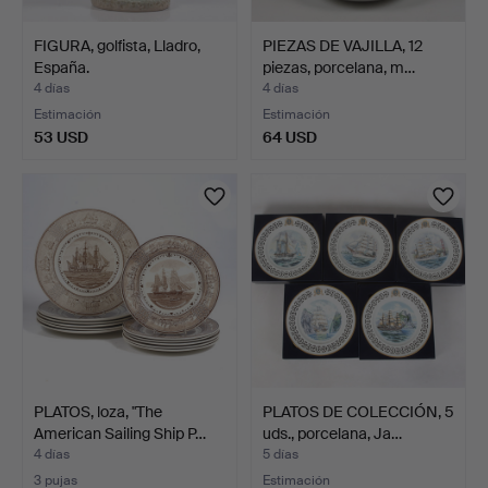
FIGURA, golfista, Lladro,
PIEZAS DE VAJILLA, 12
España.
piezas, porcelana, m…
4 días
4 días
Estimación
Estimación
53 USD
64 USD
PLATOS, loza, "The
PLATOS DE COLECCIÓN, 5
American Sailing Ship P…
uds., porcelana, Ja…
4 días
5 días
3 pujas
Estimación