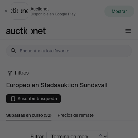
Auctionet
Mostrar
Cerrar
Disponible en Google Play
Auctionet.com
Filtros
Europeo
Europeo en Stadsauktion Sundsvall
en
Suscribir búsqueda
Stadsauktion
Subastas en curso
(32)
Precios de remate
Sundsvall
Subastas
Filtrar