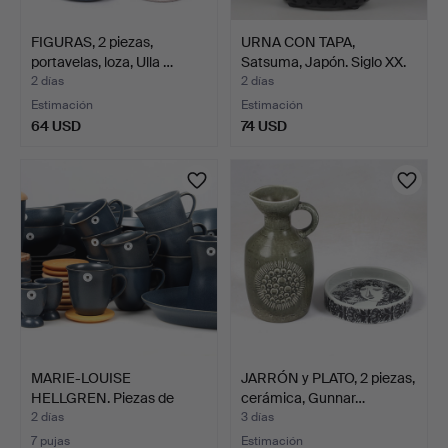
FIGURAS, 2 piezas,
URNA CON TAPA,
portavelas, loza, Ulla …
Satsuma, Japón. Siglo XX.
2 días
2 días
Estimación
Estimación
64 USD
74 USD
MARIE-LOUISE
JARRÓN y PLATO, 2 piezas,
HELLGREN. Piezas de
cerámica, Gunnar…
vajilla, …
2 días
3 días
7 pujas
Estimación