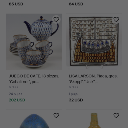
85 USD
64 USD
JUEGO DE CAFÉ, 13 piezas,
LISA LARSON. Placa, gres,
"Cobalt net", po…
"Skepp", "Unik",…
6 días
6 días
24 pujas
1 puja
202 USD
32 USD