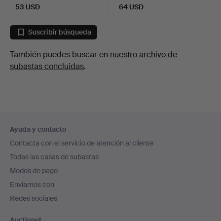
53 USD
64 USD
Suscribir búsqueda
También puedes buscar en
nuestro archivo de
subastas concluidas
.
Navegación
Ayuda y contacto
en
Contacta con el servicio de atención al cliente
el
Todas las casas de subastas
pie
Modos de pago
de
Enviamos con
página
Redes sociales
Auctionet