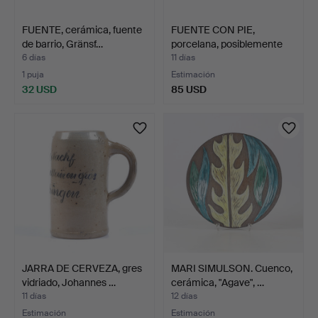
FUENTE, cerámica, fuente
FUENTE CON PIE,
de barrio, Gränsf…
porcelana, posiblemente
Sa…
6 días
11 días
1 puja
Estimación
32 USD
85 USD
JARRA DE CERVEZA, gres
MARI SIMULSON. Cuenco,
vidriado, Johannes …
cerámica, "Agave", …
11 días
12 días
Estimación
Estimación