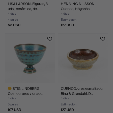
LISA LARSON. Figuras, 3
HENNING NILSSON.
uds., cerámica, de…
Cuenco, Höganäs.
4 días
4 días
4 pujas
Estimación
53 USD
127 USD
STIG LINDBERG.
CUENCO, gres esmaltado,
Cuenco, gres vidriado,
Bing & Grøndahl, D…
Gust…
4 días
4 días
5 pujas
Estimación
107 USD
127 USD