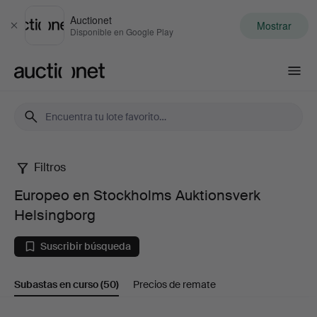
Auctionet
Mostrar
Cerrar
Disponible en Google Play
Auctionet.com
Filtros
Europeo
Europeo en Stockholms Auktionsverk
en
Helsingborg
Stockholms
Suscribir búsqueda
Auktionsverk
Subastas en curso
(50)
Precios de remate
Helsingborg