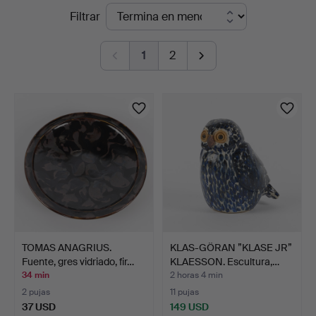
Subastas
Filtrar
en
1
2
curso
TOMAS ANAGRIUS.
KLAS-GÖRAN ”KLASE JR”
Fuente, gres vidriado, fir…
KLAESSON. Escultura,…
34 min
2 horas 4 min
2 pujas
11 pujas
37 USD
149 USD