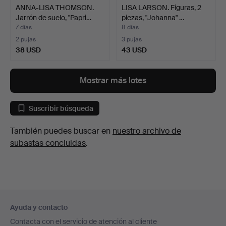
ANNA-LISA THOMSON.
LISA LARSON. Figuras, 2
Jarrón de suelo, "Papri…
piezas, "Johanna" …
7 días
8 días
2 pujas
3 pujas
38 USD
43 USD
Mostrar más lotes
Suscribir búsqueda
También puedes buscar en
nuestro archivo de
subastas concluidas
.
Navegación
Ayuda y contacto
en
Contacta con el servicio de atención al cliente