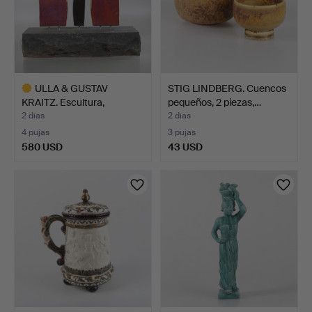
ULLA & GUSTAV
STIG LINDBERG. Cuencos
KRAITZ. Escultura,
pequeños, 2 piezas,…
composici…
2 días
2 días
4 pujas
3 pujas
580 USD
43 USD
Lote
seleccionado