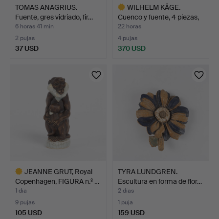
TOMAS ANAGRIUS.
WILHELM KÅGE.
Fuente, gres vidriado, fir…
Cuenco y fuente, 4 piezas,
G…
6 horas 41 min
22 horas
2 pujas
4 pujas
37 USD
370 USD
Lote
seleccionado
JEANNE GRUT, Royal
TYRA LUNDGREN.
Copenhagen, FIGURA n.º …
Escultura en forma de flor…
1 día
2 días
9 pujas
1 puja
105 USD
159 USD