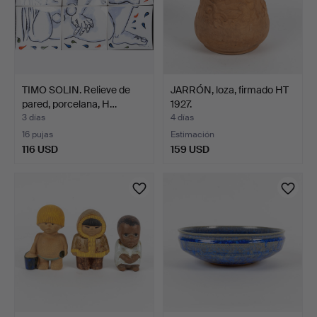
TIMO SOLIN. Relieve de
JARRÓN, loza, firmado HT
pared, porcelana, H…
1927.
3 días
4 días
16 pujas
Estimación
116 USD
159 USD