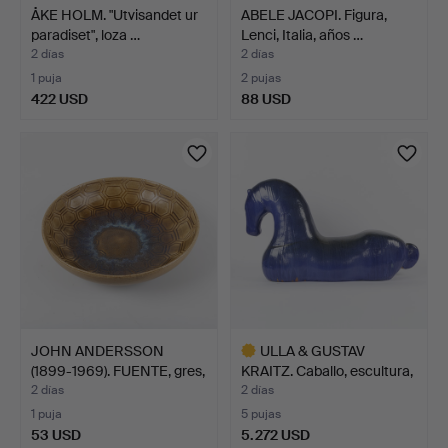
ÅKE HOLM. "Utvisandet ur
ABELE JACOPI. Figura,
paradiset", loza …
Lenci, Italia, años …
2 días
2 días
1 puja
2 pujas
422 USD
88 USD
JOHN ANDERSSON
ULLA & GUSTAV
(1899-1969). FUENTE, gres,
KRAITZ. Caballo, escultura,
…
…
2 días
2 días
1 puja
5 pujas
53 USD
5.272 USD