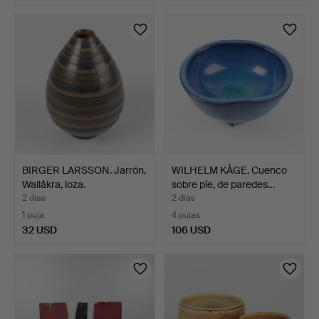
Lote
seleccionado
BIRGER LARSSON. Jarrón,
WILHELM KÅGE. Cuenco
Wallåkra, loza.
sobre pie, de paredes…
2 días
2 días
1 puja
4 pujas
32 USD
106 USD