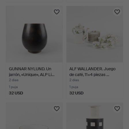
Lote
seleccionado
GUNNAR NYLUND. Un
ALF WALLANDER. Juego
jarrón, «Unique», ALP Li…
de café, 11+4 piezas …
2 días
2 días
1 puja
1 puja
32 USD
32 USD