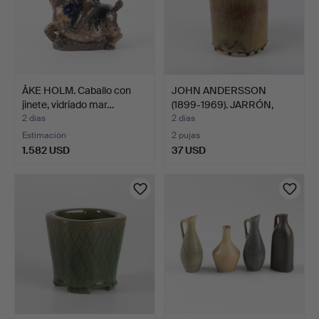
ÅKE HOLM. Caballo con
JOHN ANDERSSON
jinete, vidriado mar…
(1899-1969). JARRÓN,
esmalt…
2 días
2 días
Estimación
2 pujas
1.582 USD
37 USD