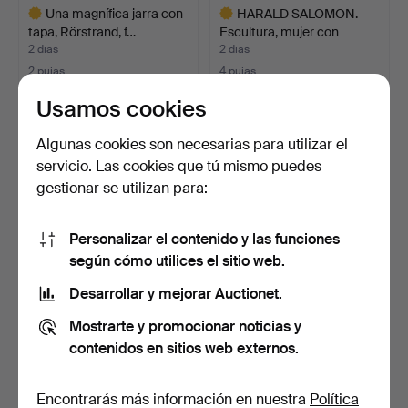
Una magnífica jarra con
HARALD SALOMON.
tapa, Rörstrand, f…
Escultura, mujer con
cesta…
2 días
2 días
2 pujas
4 pujas
38 USD
48 USD
Usamos cookies
Lote
Lote
seleccionado
seleccionado
Algunas cookies son necesarias para utilizar el
servicio. Las cookies que tú mismo puedes
gestionar se utilizan para:
Personalizar el contenido y las funciones
según cómo utilices el sitio web.
Desarrollar y mejorar Auctionet.
LÁMPARA DE MESA,
ERNST WEBER
Mostrarte y promocionar noticias y
Höganäsbolaget, jugend,
(ÖSTERRIKE 1905-?).
contenidos en sitios web externos.
a…
Relieve de…
2 días
2 días
1 puja
12 pujas
64 USD
127 USD
Encontrarás más información en nuestra
Política