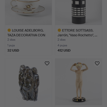
LOUISE ADELBORG.
ETTORE SOTTSASS.
TAZA DECORATIVA CON
Jarrón, "Vaso Rochetto", …
PLATO…
2 días
2 días
1 puja
4 pujas
32 USD
412 USD
Lote
Lote
seleccionado
seleccionado