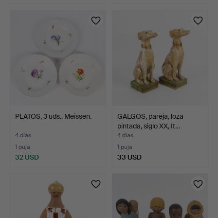
Lote
seleccionado
PLATOS, 3 uds., Meissen.
GALGOS, pareja, loza
pintada, siglo XX, It…
4 días
4 días
1 puja
1 puja
32 USD
33 USD