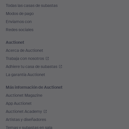
el
Todas las casas de subastas
pie
Modos de pago
de
Enviamos con
página
Redes sociales
Auctionet
Acerca de Auctionet
Trabaja con nosotros
Adhiere tu casa de subastas
La garantía Auctionet
Más información de Auctionet
Auctionet Magazine
App Auctionet
Auctionet Academy
Artistas y diseñadores
Temas y subastas en sala