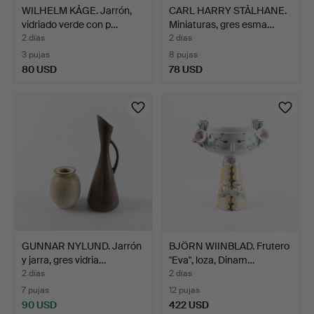
WILHELM KÅGE. Jarrón,
CARL HARRY STÅLHANE.
vidriado verde con p…
Miniaturas, gres esma…
2 días
2 días
3 pujas
8 pujas
80 USD
78 USD
GUNNAR NYLUND. Jarrón
BJÖRN WIINBLAD. Frutero
y jarra, gres vidria…
"Eva", loza, Dinam…
2 días
2 días
7 pujas
12 pujas
90 USD
422 USD