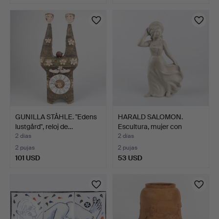
GUNILLA STÅHLE. "Edens
HARALD SALOMON.
lustgård", reloj de…
Escultura, mujer con
coron…
2 días
2 días
2 pujas
2 pujas
101 USD
53 USD