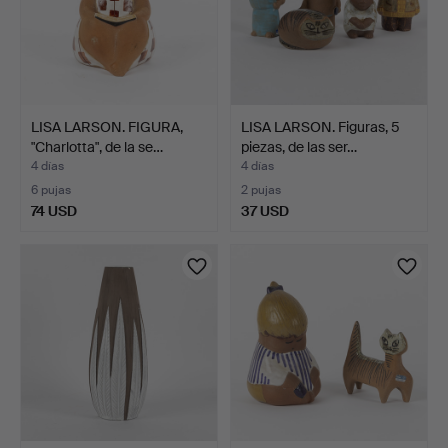
LISA LARSON. FIGURA,
LISA LARSON. Figuras, 5
"Charlotta", de la se…
piezas, de las ser…
4 días
4 días
6 pujas
2 pujas
74 USD
37 USD