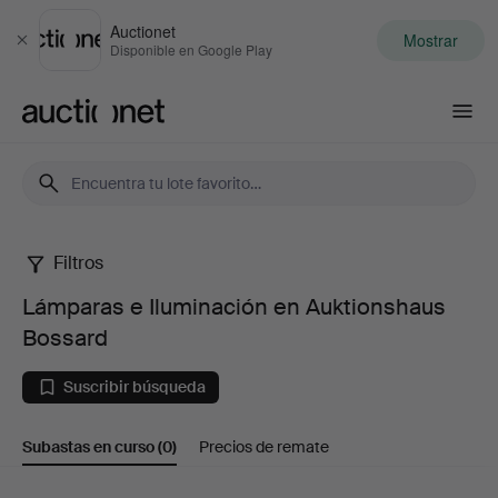
Auctionet
Mostrar
Cerrar
Disponible en Google Play
Auctionet.com
Filtros
Lámparas
Lámparas e Iluminación en Auktionshaus
e
Bossard
Iluminación
Suscribir búsqueda
en
Subastas en curso
(0)
Precios de remate
Auktionshaus