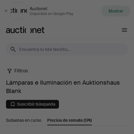
Auctionet
Mostrar
Cerrar
Disponible en Google Play
Auctionet.com
Filtros
Lámparas
Lámparas e Iluminación en Auktionshaus
e
Blank
Iluminación
Suscribir búsqueda
en
Subastas en curso
Precios de remate
(174)
Auktionshaus