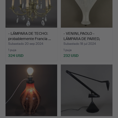
- LÁMPARA DE TECHO:
- VENINI, PAOLO -
probablemente Francia …
LÁMPARA DE PARED,
MURANO…
Subastado 20 sep 2024
Subastado 18 jul 2024
1 puja
1 puja
324 USD
232 USD