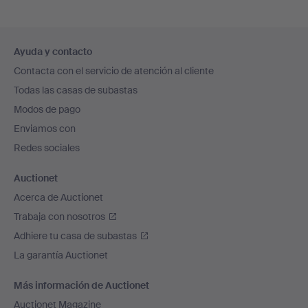
Navegación
Ayuda y contacto
en
Contacta con el servicio de atención al cliente
el
Todas las casas de subastas
pie
Modos de pago
de
Enviamos con
página
Redes sociales
Auctionet
Acerca de Auctionet
Trabaja con nosotros
Adhiere tu casa de subastas
La garantía Auctionet
Más información de Auctionet
Auctionet Magazine