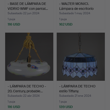
- BASE DE LÁMPARA DE
- WALTER MONICI.
VIDRIO WMF con pantal…
Lámpara de escritorio
«Ze…
Subastado 22 jun 2024
Subastado 1 may 2024
1 puja
1 puja
116 USD
162 USD
- LÁMPARA DE TECHO -
- LÁMPARA DE TECHO
20. Century, probable…
estilo Tiffany.
Subastado 22 abr 2024
Subastado 21 ene 2024
1 puja
1 puja
116 USD
139 USD