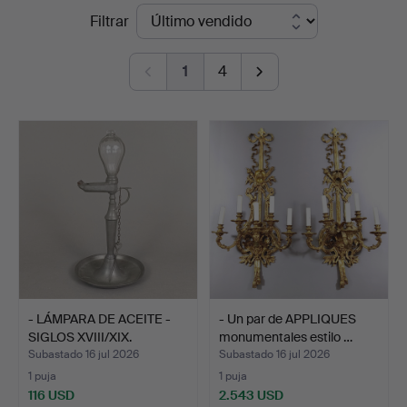
Precios
Filtrar
Blank
de
1
4
remate
- LÁMPARA DE ACEITE -
- Un par de APPLIQUES
SIGLOS XVIII/XIX.
monumentales estilo …
Subastado 16 jul 2026
Subastado 16 jul 2026
1 puja
1 puja
116 USD
2.543 USD