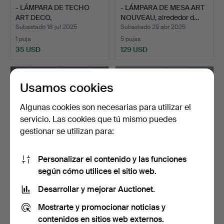
- LÁMPARA DE TECHO
- LÁMPARA DE MESA ART
ART DECO,
NOUVEAU, alrededor d…
probablemente…
Subastado 18 jul 2025
Subastado 29 abr 2025
1 puja
5 pujas
35 USD
129 USD
Usamos cookies
Algunas cookies son necesarias para utilizar el
servicio. Las cookies que tú mismo puedes
gestionar se utilizan para:
Personalizar el contenido y las funciones
según cómo utilices el sitio web.
- LÁMPARA DE TECHO
- STOLTENBERG-LERCHE,
ART DECO - HETTIER &
HANS. (Düsseldorf 18…
Desarrollar y mejorar Auctionet.
VI…
Subastado 29 abr 2025
Subastado 29 abr 2025
Mostrarte y promocionar noticias y
1 puja
1 puja
867 USD
116 USD
contenidos en sitios web externos.