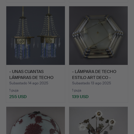
- UNAS CUANTAS
- LÁMPARA DE TECHO
LÁMPARAS DE TECHO
ESTILO ART DECO -
LARGAS DE…
LÁMPA…
Subastado 14 ago 2025
Subastado 13 ago 2025
1 puja
1 puja
255 USD
139 USD