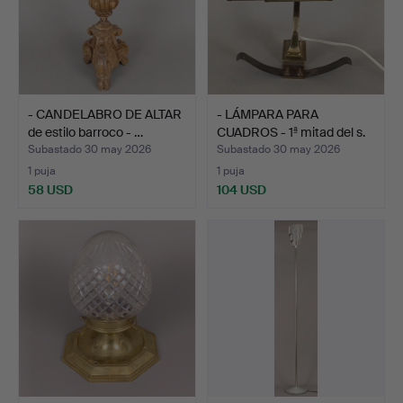
- CANDELABRO DE ALTAR
- LÁMPARA PARA
de estilo barroco - …
CUADROS - 1ª mitad del s.
X…
Subastado 30 may 2026
Subastado 30 may 2026
1 puja
1 puja
58 USD
104 USD