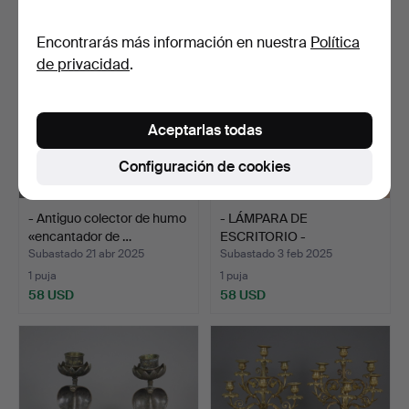
Encontrarás más información en nuestra
Política
de privacidad
.
Aceptarlas todas
Configuración de cookies
- Antiguo colector de humo
- LÁMPARA DE
«encantador de …
ESCRITORIO -
PROBABLEMENTE VE…
Subastado 21 abr 2025
Subastado 3 feb 2025
1 puja
1 puja
58 USD
58 USD