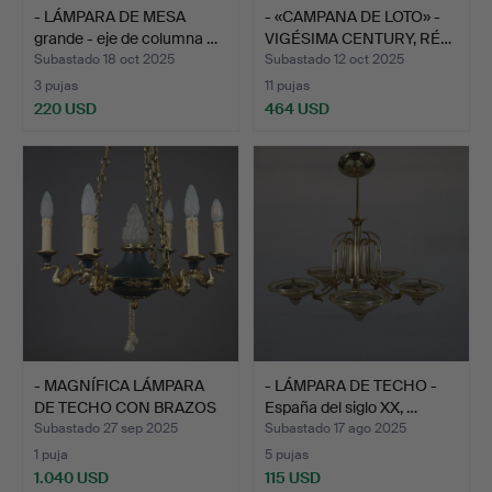
- LÁMPARA DE MESA
- «CAMPANA DE LOTO» -
grande - eje de columna …
VIGÉSIMA CENTURY, RÉ…
Subastado 18 oct 2025
Subastado 12 oct 2025
3 pujas
11 pujas
220 USD
464 USD
- MAGNÍFICA LÁMPARA
- LÁMPARA DE TECHO -
DE TECHO CON BRAZOS
España del siglo XX, …
DE…
Subastado 27 sep 2025
Subastado 17 ago 2025
1 puja
5 pujas
1.040 USD
115 USD