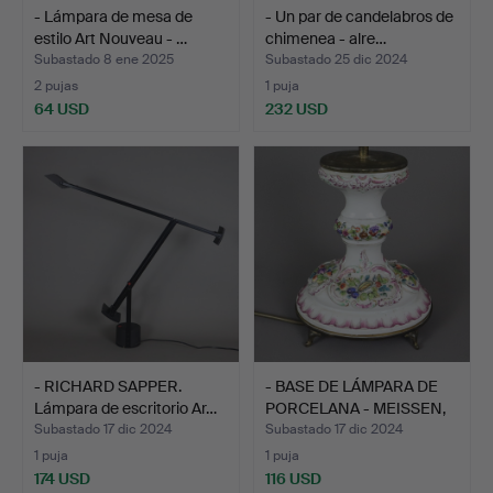
- Lámpara de mesa de
- Un par de candelabros de
estilo Art Nouveau - …
chimenea - alre…
Subastado 8 ene 2025
Subastado 25 dic 2024
2 pujas
1 puja
64 USD
232 USD
- RICHARD SAPPER.
- BASE DE LÁMPARA DE
Lámpara de escritorio Ar…
PORCELANA - MEISSEN,
…
Subastado 17 dic 2024
Subastado 17 dic 2024
1 puja
1 puja
174 USD
116 USD