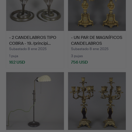
- 2 CANDELABROS TIPO
- UN PAR DE MAGNÍFICOS
COBRA - 19. /principi…
CANDELABROS
DORADOS…
Subastado 8 ene 2025
Subastado 8 ene 2025
1 puja
3 pujas
162 USD
756 USD