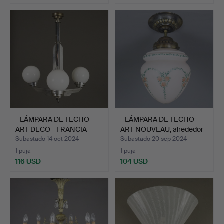
- LÁMPARA DE TECHO
- LÁMPARA DE TECHO
ART DECO - FRANCIA
ART NOUVEAU, alrededor
ALRE…
…
Subastado 14 oct 2024
Subastado 20 sep 2024
1 puja
1 puja
116 USD
104 USD