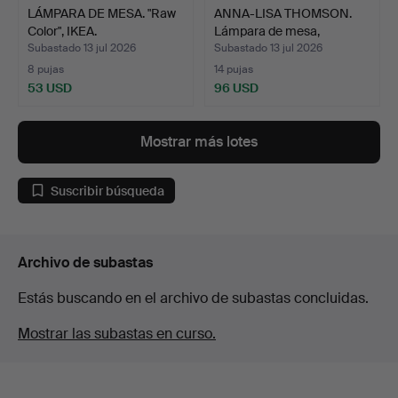
LÁMPARA DE MESA. "Raw
ANNA-LISA THOMSON.
Color", IKEA.
Lámpara de mesa,
modelo…
Subastado 13 jul 2026
Subastado 13 jul 2026
8 pujas
14 pujas
53 USD
96 USD
Mostrar más lotes
Suscribir búsqueda
Archivo de subastas
Estás buscando en el archivo de subastas concluidas.
Mostrar las subastas en curso.