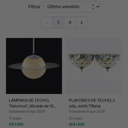
Precios
Filtrar
Auktioner
de
1
4
remate
LÁMPARA DE TECHO,
PLAFONES DE TECHO, 2
"Saturnus", década de 19…
uds., estilo Tiffany.
Subastado 6 ago 2026
Subastado 6 ago 2026
17 pujas
22 pujas
101 USD
164 USD