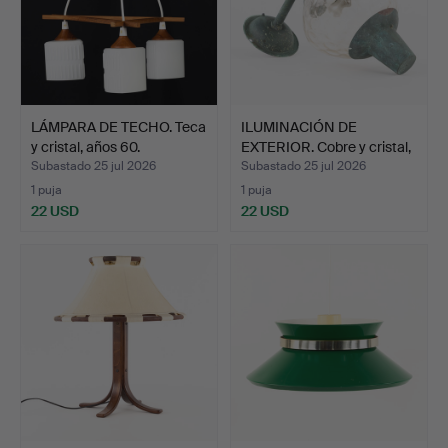
LÁMPARA DE TECHO. Teca
ILUMINACIÓN DE
y cristal, años 60.
EXTERIOR. Cobre y cristal,
…
Subastado 25 jul 2026
Subastado 25 jul 2026
1 puja
1 puja
22 USD
22 USD