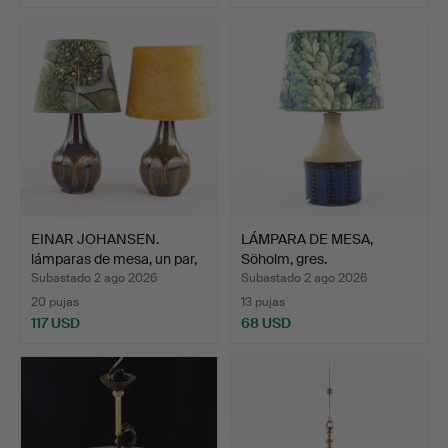
EINAR JOHANSEN.
LÁMPARA DE MESA,
lámparas de mesa, un par,
Söholm, gres.
…
Subastado 2 ago 2026
Subastado 2 ago 2026
20 pujas
13 pujas
117 USD
68 USD