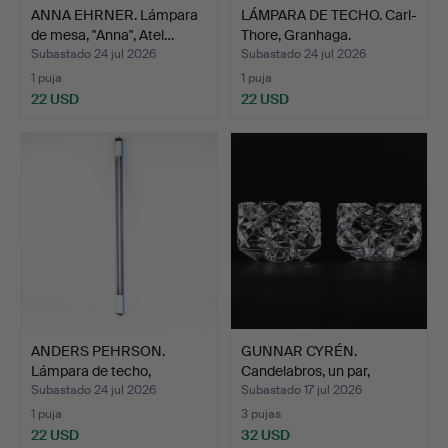
ANNA EHRNER. Lámpara
LÁMPARA DE TECHO. Carl-
de mesa, "Anna", Atel…
Thore, Granhaga.
Subastado 24 jul 2026
Subastado 24 jul 2026
1 puja
1 puja
22 USD
22 USD
ANDERS PEHRSON.
GUNNAR CYRÉN.
Lámpara de techo,
Candelabros, un par,
"Supertu…
"Sofier…
Subastado 24 jul 2026
Subastado 17 jul 2026
1 puja
3 pujas
22 USD
32 USD