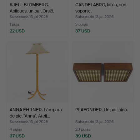
KJELL BLOMBERG.
CANDELABRO, latón, con
Apliques, un par, Örsjö.
soporte.
Subastado 13 jul 2026
Subastado 13 jul 2026
1 puja
3 pujas
22 USD
37 USD
ANNA EHRNER. Lámpara
PLAFONDER. Un par, pino.
de pie, "Anna", Atelj…
Subastado 13 jul 2026
Subastado 13 jul 2026
4 pujas
20 pujas
37 USD
89 USD