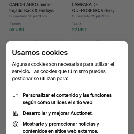
CANDELABRO, hierro
LÁMPARA DE
forjado, Käck & Hedbys.
QUEROSENO. Vidrio y
latón, sigl…
Subastado 26 jul 2026
Subastado 25 jul 2026
7 pujas
1 puja
53 USD
22 USD
Usamos cookies
Algunas cookies son necesarias para utilizar el
servicio. Las cookies que tú mismo puedes
gestionar se utilizan para:
Personalizar el contenido y las funciones
según cómo utilices el sitio web.
LÁMPARA DE TECHO,
LÁMPARA DE PIE. Metal y
modelo de latón, 5 punto…
plástico, aprox. a…
Desarrollar y mejorar Auctionet.
Subastado 25 jul 2026
Subastado 25 jul 2026
Mostrarte y promocionar noticias y
1 puja
1 puja
22 USD
22 USD
contenidos en sitios web externos.