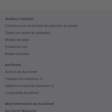
Navegación
Ayuda y contacto
en
Contacta con el servicio de atención al cliente
el
Todas las casas de subastas
pie
Modos de pago
de
Enviamos con
página
Redes sociales
Auctionet
Acerca de Auctionet
Trabaja con nosotros
Adhiere tu casa de subastas
La garantía Auctionet
Más información de Auctionet
Auctionet Magazine