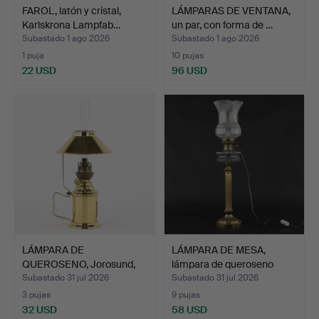
FAROL, latón y cristal,
LÁMPARAS DE VENTANA,
Karlskrona Lampfab…
un par, con forma de …
Subastado 1 ago 2026
Subastado 1 ago 2026
1 puja
10 pujas
22 USD
96 USD
LÁMPARA DE
LÁMPARA DE MESA,
QUEROSENO, Jorosund,
lámpara de queroseno
latón y cr…
elec…
Subastado 31 jul 2026
Subastado 31 jul 2026
3 pujas
9 pujas
32 USD
58 USD