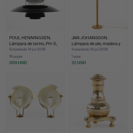
POUL HENNINGSEN.
JAN JOHANSSON.
Lámpara de techo, PH-5,
Lámpara de pie, madera y
L…
c…
Subastado 14 jul 2026
Subastado 14 jul 2026
16 pujas
1 puja
359 USD
22 USD