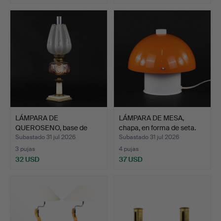
LÁMPARA DE
LÁMPARA DE MESA,
QUEROSENO, base de
chapa, en forma de seta.
mármol.
Subastado 31 jul 2026
Subastado 31 jul 2026
3 pujas
4 pujas
32 USD
37 USD