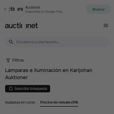
Auctionet
Mostrar
Cerrar
Disponible en Google Play
Auctionet.com
Filtros
Lámparas
Lámparas e Iluminación en Karljohan
e
Auktioner
Iluminación
Suscribir búsqueda
en
Subastas en curso
Precios de remate
(174)
Karljohan