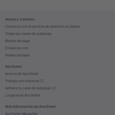
Navegación
Ayuda y contacto
en
Contacta con el servicio de atención al cliente
el
Todas las casas de subastas
pie
Modos de pago
de
Enviamos con
página
Redes sociales
Auctionet
Acerca de Auctionet
Trabaja con nosotros
Adhiere tu casa de subastas
La garantía Auctionet
Más información de Auctionet
Auctionet Magazine