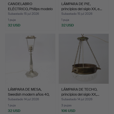
CANDELABRO
LÁMPARA DE PIE,
ELÉCTRICO, Philips modelo
principios del siglo XX, e…
Tipo …
Subastado 15 jul 2026
Subastado 15 jul 2026
1 puja
1 puja
32 USD
32 USD
LÁMPARA DE MESA,
LÁMPARA DE TECHO,
Swedish modern años 40,
principios del siglo XX,…
p…
Subastado 14 jul 2026
Subastado 14 jul 2026
1 puja
3 pujas
32 USD
106 USD