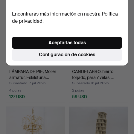
Encontrarás más información en nuestra
Política
de privacidad
.
Aceptarlas todas
Configuración de cookies
LÁMPARA DE PIE, Möller
CANDELABRO, hierro
armatur, Eskilstuna…
forjado, para 7 velas, …
Subastado 17 jul 2026
Subastado 16 jul 2026
4 pujas
2 pujas
127 USD
59 USD