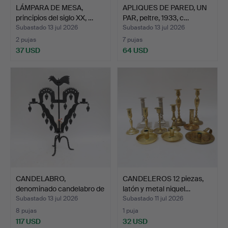
LÁMPARA DE MESA,
APLIQUES DE PARED, UN
principios del siglo XX, …
PAR, peltre, 1933, c…
Subastado 13 jul 2026
Subastado 13 jul 2026
2 pujas
7 pujas
37 USD
64 USD
CANDELABRO,
CANDELEROS 12 piezas,
denominado candelabro de
latón y metal niquel…
gallo…
Subastado 13 jul 2026
Subastado 11 jul 2026
8 pujas
1 puja
117 USD
32 USD