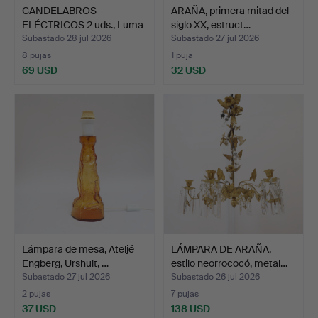
CANDELABROS
ARAÑA, primera mitad del
ELÉCTRICOS 2 uds., Luma
siglo XX, estruct…
y Jul,…
Subastado 28 jul 2026
Subastado 27 jul 2026
8 pujas
1 puja
69 USD
32 USD
Lámpara de mesa, Ateljé
LÁMPARA DE ARAÑA,
Engberg, Urshult, …
estilo neorrococó, metal…
Subastado 27 jul 2026
Subastado 26 jul 2026
2 pujas
7 pujas
37 USD
138 USD