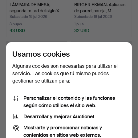
LÁMPARA DE MESA,
BIRGER EKMAN. Apliques
segunda mitad del siglo X…
de pared, pareja, M…
Subastado 19 jul 2026
Subastado 19 jul 2026
3 pujas
1 puja
43 USD
32 USD
Usamos cookies
Algunas cookies son necesarias para utilizar el
servicio. Las cookies que tú mismo puedes
gestionar se utilizan para:
Personalizar el contenido y las funciones
según cómo utilices el sitio web.
LÁMPARA DE MESA, IA,
CANDELERO, rococó, siglo
mediados del siglo XX…
XVIII, fustes tor…
Desarrollar y mejorar Auctionet.
Subastado 17 jul 2026
Subastado 17 jul 2026
Mostrarte y promocionar noticias y
1 puja
21 pujas
32 USD
138 USD
contenidos en sitios web externos.