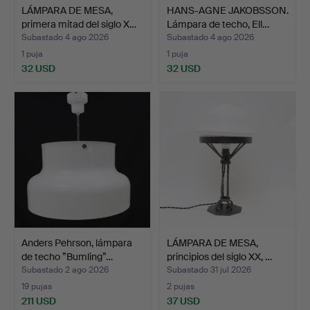
LÁMPARA DE MESA,
HANS-AGNE JAKOBSSON.
primera mitad del siglo X…
Lámpara de techo, Ell…
Subastado 4 ago 2026
Subastado 4 ago 2026
1 puja
1 puja
32 USD
32 USD
Anders Pehrson, lámpara
LÁMPARA DE MESA,
de techo ”Bumling”…
principios del siglo XX, …
Subastado 2 ago 2026
Subastado 31 jul 2026
19 pujas
2 pujas
211 USD
37 USD