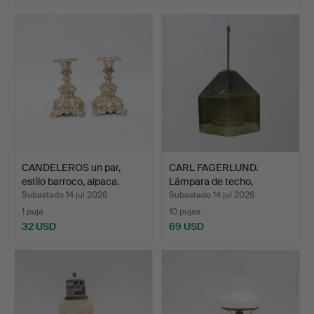
CANDELEROS un par,
CARL FAGERLUND.
estilo barroco, alpaca.
Lámpara de techo,
segunda …
Subastado 14 jul 2026
Subastado 14 jul 2026
1 puja
10 pujas
32 USD
69 USD