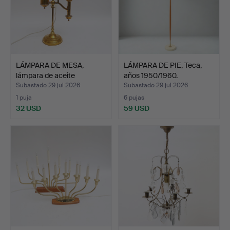
LÁMPARA DE MESA,
LÁMPARA DE PIE, Teca,
lámpara de aceite
años 1950/1960.
reconve…
Subastado 29 jul 2026
Subastado 29 jul 2026
1 puja
6 pujas
32 USD
59 USD