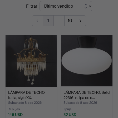
Precios
Filtrar
Auktionsbyrå
de
1
…
10
remate
LÁMPARA DE TECHO,
LÁMPARA DE TECHO, Belid
Italia, siglo XX.
22316, tulipa de c…
Subastado 8 ago 2026
Subastado 8 ago 2026
19 pujas
1 puja
148 USD
32 USD