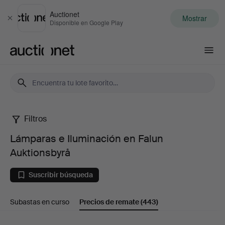
Auctionet
Mostrar
Cerrar
Disponible en Google Play
Auctionet.com
Filtros
Lámparas
Lámparas e Iluminación en Falun
e
Auktionsbyrå
Iluminación
Suscribir búsqueda
en
Subastas en curso
Precios de remate
(443)
Falun