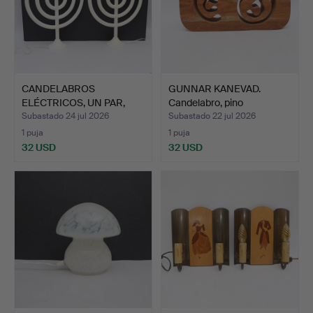
CANDELABROS
GUNNAR KANEVAD.
ELÉCTRICOS, UN PAR,
Candelabro, pino
"Titus" Bo…
esculpido…
Subastado 24 jul 2026
Subastado 22 jul 2026
1 puja
1 puja
32 USD
32 USD