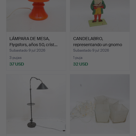
LÁMPARA DE MESA,
CANDELABRO,
Flygsfors, años 50, crist…
representando un gnomo
con un …
Subastado 9 jul 2026
Subastado 9 jul 2026
3 pujas
1 puja
37 USD
32 USD