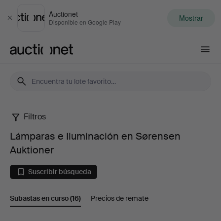
Auctionet
Mostrar
Cerrar
Disponible en Google Play
Auctionet.com
Filtros
Lámparas
Lámparas e Iluminación en Sørensen
e
Auktioner
Iluminación
Suscribir búsqueda
en
Subastas en curso
(16)
Precios de remate
Sørensen