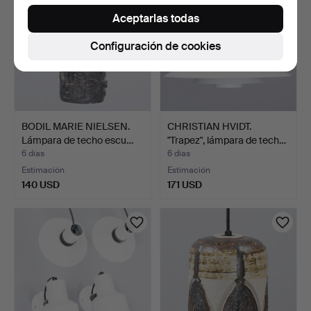
Aceptarlas todas
Configuración de cookies
BODIL MARIE NIELSEN.
CHRISTIAN HVIDT.
Lámpara de techo escu…
"Trapez", lámpara de tech…
6 días
6 días
Estimación
Estimación
140 USD
171 USD