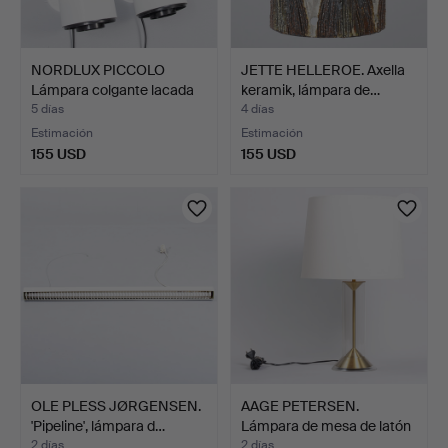
NORDLUX PICCOLO
JETTE HELLEROE. Axella
Lámpara colgante lacada
keramik, lámpara de…
en…
5 días
4 días
Estimación
Estimación
155 USD
155 USD
OLE PLESS JØRGENSEN.
AAGE PETERSEN.
'Pipeline', lámpara d…
Lámpara de mesa de latón
y …
2 días
2 días