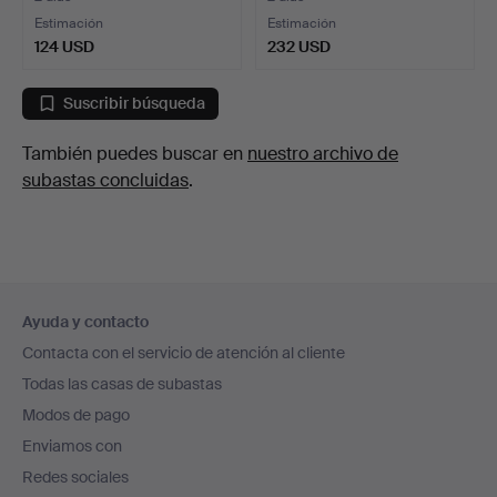
Estimación
Estimación
124 USD
232 USD
Suscribir búsqueda
También puedes buscar en
nuestro archivo de
subastas concluidas
.
Navegación
Ayuda y contacto
en
Contacta con el servicio de atención al cliente
el
Todas las casas de subastas
pie
Modos de pago
de
Enviamos con
página
Redes sociales