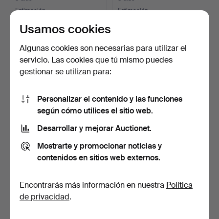
Estimación
Estimación
124 USD
124 USD
Usamos cookies
Algunas cookies son necesarias para utilizar el
servicio. Las cookies que tú mismo puedes
gestionar se utilizan para:
Personalizar el contenido y las funciones
según cómo utilices el sitio web.
Desarrollar y mejorar Auctionet.
Par de lámparas de techo
Aplique lacado en negro.
Mostrarte y promocionar noticias y
de cerámica esmal…
Dinamarca, años 6…
contenidos en sitios web externos.
7 días
7 días
Estimación
Estimación
Encontrarás más información en nuestra
Política
171 USD
124 USD
de privacidad
.