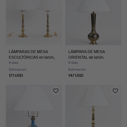
LÁMPARAS DE MESA
LÁMPARA DE MESA
ESCULTÓRICAS en latón,
ORIENTAL de latón.
Di…
Mediado…
9 días
9 días
Estimación
Estimación
171 USD
147 USD