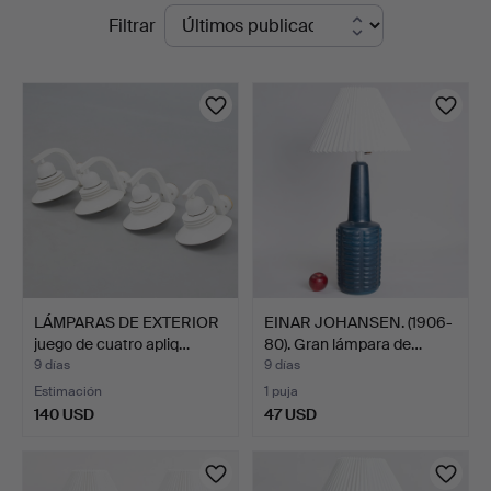
Subastas
Filtrar
Auktioner
en
curso
LÁMPARAS DE EXTERIOR
EINAR JOHANSEN. (1906-
juego de cuatro apliq…
80). Gran lámpara de…
9 días
9 días
Estimación
1 puja
140 USD
47 USD