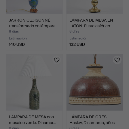
JARRÓN CLOISONNÉ
LÁMPARA DE MESA EN
transformado en lámpara.
LATÓN. Fuste esférico. …
…
8 días
8 días
Estimación
Estimación
140 USD
132 USD
LÁMPARA DE MESA con
LÁMPARA DE GRES
mosaico verde. Dinamar…
Haslev, Dinamarca, años
70.
8 días
8 días