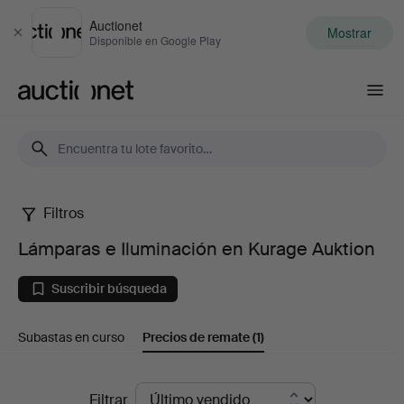
Auctionet
Mostrar
Cerrar
Disponible en Google Play
Auctionet.com
Filtros
Lámparas
Lámparas e Iluminación en Kurage Auktion
e
Suscribir búsqueda
Iluminación
Subastas en curso
Precios de remate
(1)
en
Kurage
Precios
Filtrar