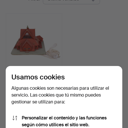
de
Auktion
remate
Usamos cookies
LÁMPARA DE MESA, Iglesia
de Kiruna, década…
Subastado 7 jun 2026
Algunas cookies son necesarias para utilizar el
24 pujas
servicio. Las cookies que tú mismo puedes
379 USD
gestionar se utilizan para:
Suscribir búsqueda
Personalizar el contenido y las funciones
según cómo utilices el sitio web.