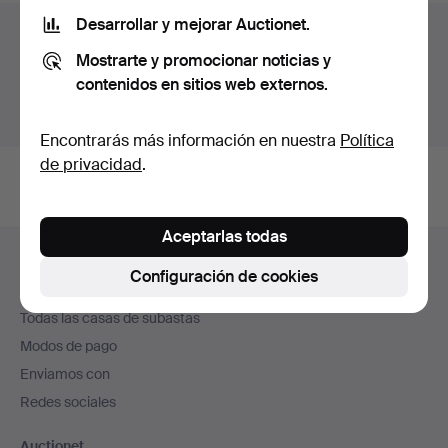
Desarrollar y mejorar Auctionet.
Archivo de subastas
Mostrarte y promocionar noticias y
Estás buscando en el archivo de subastas concluidas.
contenidos en sitios web externos.
Mostrar las subastas en curso.
Encontrarás más información en nuestra
Política
de privacidad
.
Aceptarlas todas
Navegación
Ayuda y contacto
en
Configuración de cookies
Contacta con el servicio de atención al cliente
el
Todas las casas de subastas
pie
Modos de pago
de
Enviamos con
página
Redes sociales
Auctionet