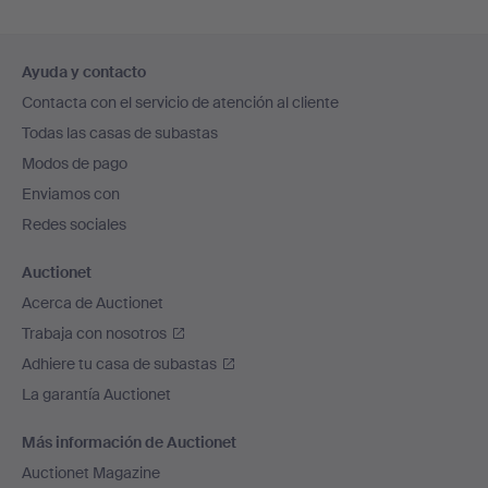
Navegación
Ayuda y contacto
en
Contacta con el servicio de atención al cliente
el
Todas las casas de subastas
pie
Modos de pago
de
Enviamos con
página
Redes sociales
Auctionet
Acerca de Auctionet
Trabaja con nosotros
Adhiere tu casa de subastas
La garantía Auctionet
Más información de Auctionet
Auctionet Magazine