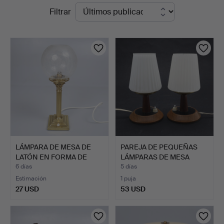
Subastas
Filtrar
Auctions
en
curso
LÁMPARA DE MESA DE
PAREJA DE PEQUEÑAS
LATÓN EN FORMA DE
LÁMPARAS DE MESA
COLUM…
ITALIA…
6 días
5 días
Estimación
1 puja
27 USD
53 USD