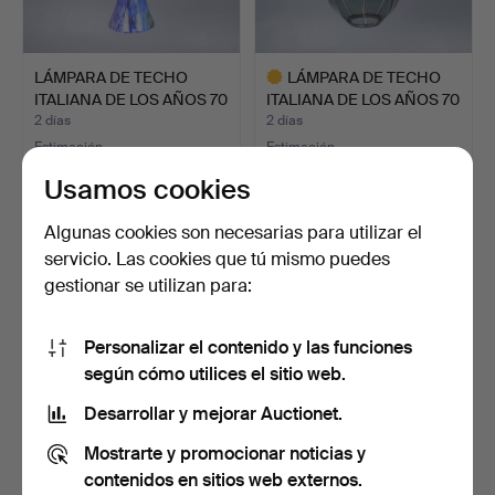
LÁMPARA DE TECHO
LÁMPARA DE TECHO
ITALIANA DE LOS AÑOS 70
ITALIANA DE LOS AÑOS 70
D…
E…
2 días
2 días
Estimación
Estimación
216 USD
203 USD
Usamos cookies
Lote
seleccionado
Algunas cookies son necesarias para utilizar el
servicio. Las cookies que tú mismo puedes
gestionar se utilizan para:
Personalizar el contenido y las funciones
según cómo utilices el sitio web.
Desarrollar y mejorar Auctionet.
LÁMPARA DE MESA
LÁMPARA DE MESA
Mostrarte y promocionar noticias y
ITALIANA ESTILO
ITALIANA 'BARILLO' DE
contenidos en sitios web externos.
JAPONISME …
CRIS…
2 días
2 días