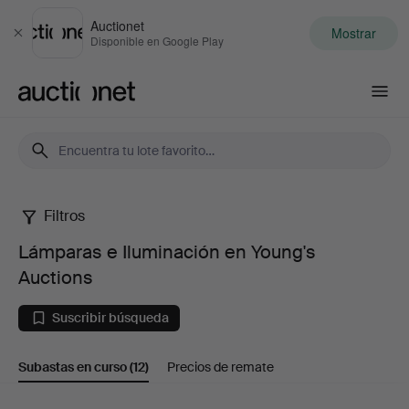
Auctionet
Mostrar
Cerrar
Disponible en Google Play
Auctionet.com
Filtros
Lámparas
Lámparas e Iluminación en Young's
e
Auctions
Iluminación
Suscribir búsqueda
en
Subastas en curso
(12)
Precios de remate
Young's