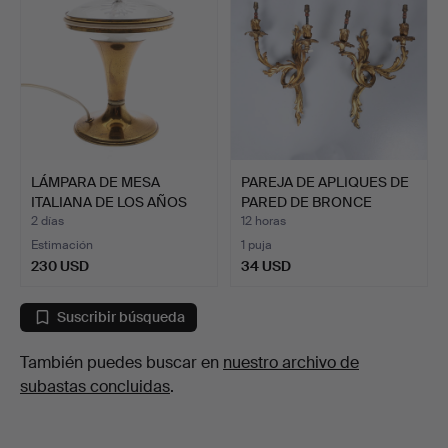
LÁMPARA DE MESA
PAREJA DE APLIQUES DE
ITALIANA DE LOS AÑOS
PARED DE BRONCE
50 EN…
DORA…
2 días
12 horas
Estimación
1 puja
230 USD
34 USD
Suscribir búsqueda
También puedes buscar en
nuestro archivo de
subastas concluidas
.