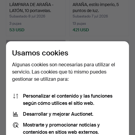
LÁMPARA DE ARAÑA -
ARAÑA, estilo imperio, 5
LATÓN, 10 portavelas.
puntos de luz.
Subastado 8 jul 2026
Subastado 7 jul 2026
3 pujas
13 pujas
53 USD
421 USD
Usamos cookies
Algunas cookies son necesarias para utilizar el
servicio. Las cookies que tú mismo puedes
gestionar se utilizan para:
Personalizar el contenido y las funciones
según cómo utilices el sitio web.
LÁMPARAS - Latón y
LÁMPARAS DE VENTANA -
cristal, segunda mitad …
Un par de metal dora…
Desarrollar y mejorar Auctionet.
Subastado 6 jul 2026
Subastado 6 jul 2026
Mostrarte y promocionar noticias y
1 puja
1 puja
32 USD
22 USD
contenidos en sitios web externos.