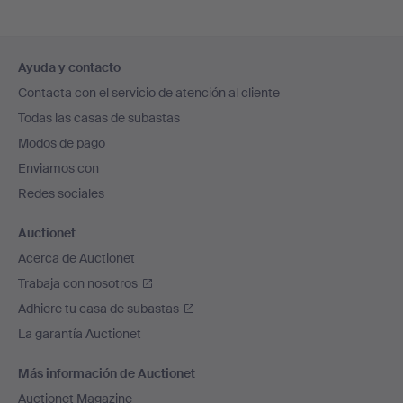
Navegación
Ayuda y contacto
en
Contacta con el servicio de atención al cliente
el
Todas las casas de subastas
pie
Modos de pago
de
Enviamos con
página
Redes sociales
Auctionet
Acerca de Auctionet
Trabaja con nosotros
Adhiere tu casa de subastas
La garantía Auctionet
Más información de Auctionet
Auctionet Magazine