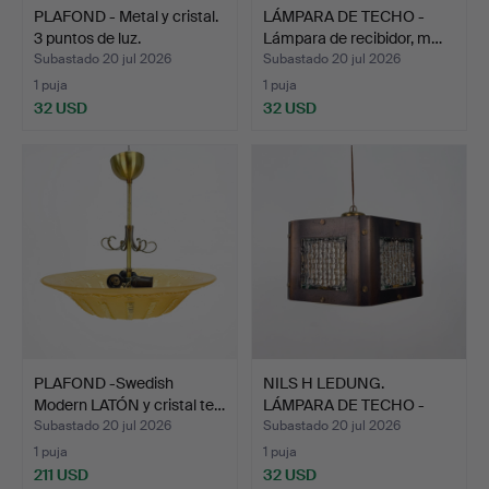
PLAFOND - Metal y cristal.
LÁMPARA DE TECHO -
3 puntos de luz.
Lámpara de recibidor, m…
Subastado 20 jul 2026
Subastado 20 jul 2026
1 puja
1 puja
32 USD
32 USD
PLAFOND -Swedish
NILS H LEDUNG.
Modern LATÓN y cristal te…
LÁMPARA DE TECHO -
Lámpara …
Subastado 20 jul 2026
Subastado 20 jul 2026
1 puja
1 puja
211 USD
32 USD