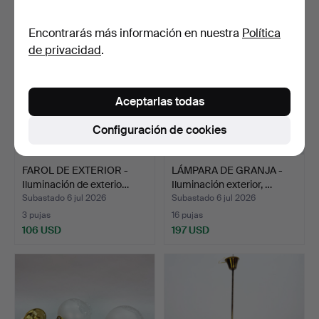
Encontrarás más información en nuestra
Política
de privacidad
.
Aceptarlas todas
Configuración de cookies
FAROL DE EXTERIOR -
LÁMPARA DE GRANJA -
Iluminación de exterio…
Iluminación exterior, …
Subastado 6 jul 2026
Subastado 6 jul 2026
3 pujas
16 pujas
106 USD
197 USD