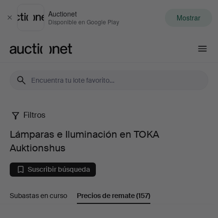
Auctionet
Mostrar
Cerrar
Disponible en Google Play
Auctionet.com
Filtros
Lámparas
Lámparas e Iluminación en TOKA
e
Auktionshus
Iluminación
Suscribir búsqueda
en
Subastas en curso
Precios de remate
(157)
TOKA