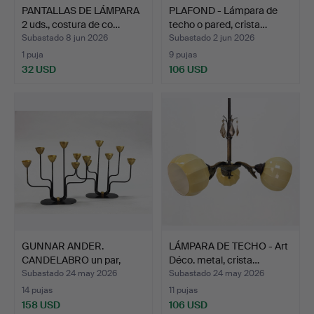
PANTALLAS DE LÁMPARA
PLAFOND - Lámpara de
2 uds., costura de co…
techo o pared, crista…
Subastado 8 jun 2026
Subastado 2 jun 2026
1 puja
9 pujas
32 USD
106 USD
GUNNAR ANDER.
LÁMPARA DE TECHO - Art
CANDELABRO un par,
Déco. metal, crista…
Ystad Met…
Subastado 24 may 2026
Subastado 24 may 2026
14 pujas
11 pujas
158 USD
106 USD