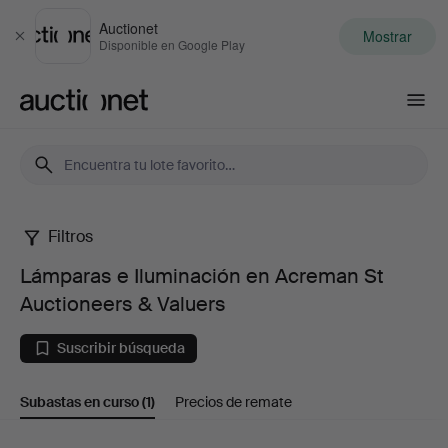
Auctionet
Mostrar
Cerrar
Disponible en Google Play
Auctionet.com
Filtros
Lámparas
Lámparas e Iluminación en Acreman St
e
Auctioneers & Valuers
Iluminación
Suscribir búsqueda
en
Subastas en curso
(1)
Precios de remate
Acreman