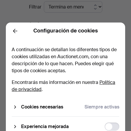
Subastas
Filtrar
St
en
Auctioneers
curso
Configuración de cookies
Back
&
A continuación se detallan los diferentes tipos de
Valuers
cookies utilizadas en Auctionet.com, con una
descripción de lo que hacen. Puedes elegir qué
tipos de cookies aceptas.
Encontrarás más información en nuestra
Política
PLAFÓN DE BOLSA DE
de privacidad
.
CRISTAL SUPERPUESTO
DE …
5 días
Estimación
Cookies necesarias
Siempre activas
135 USD
Function
Suscribir búsqueda
Experiencia mejorada