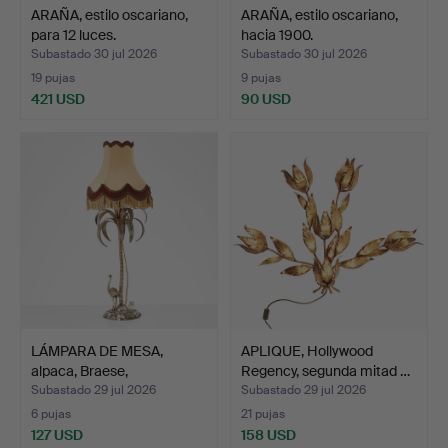
ARAÑA, estilo oscariano,
ARAÑA, estilo oscariano,
para 12 luces.
hacia 1900.
Subastado 30 jul 2026
Subastado 30 jul 2026
19 pujas
9 pujas
421 USD
90 USD
LÁMPARA DE MESA,
APLIQUE, Hollywood
alpaca, Braese,
Regency, segunda mitad …
Estocolmo…
Subastado 29 jul 2026
Subastado 29 jul 2026
6 pujas
21 pujas
127 USD
158 USD