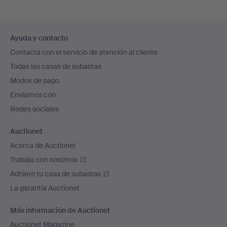
Navegación
Ayuda y contacto
en
Contacta con el servicio de atención al cliente
el
Todas las casas de subastas
pie
Modos de pago
de
Enviamos con
página
Redes sociales
Auctionet
Acerca de Auctionet
Trabaja con nosotros
Adhiere tu casa de subastas
La garantía Auctionet
Más información de Auctionet
Auctionet Magazine