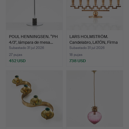
POUL HENNINGSEN. ”PH
LARS HOLMSTRÖM.
4/3", lámpara de mesa…
Candelabro, LATÓN, Firma
L…
Subastado 31 jul 2026
Subastado 31 jul 2026
27 pujas
18 pujas
452 USD
738 USD