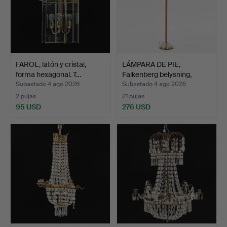
FAROL, latón y cristal,
LÁMPARA DE PIE,
forma hexagonal. T…
Falkenberg belysning,
déca…
Subastado 4 ago 2026
Subastado 4 ago 2026
2 pujas
21 pujas
95 USD
276 USD