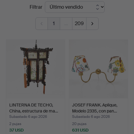
Precios
Filtrar
Auktionsverk
de
Magasin
1
…
209
remate
5
LINTERNA DE TECHO,
JOSEF FRANK. Aplique,
China, estructura de ma…
Modelo 2335, con pan…
Subastado 6 ago 2026
Subastado 6 ago 2026
2 pujas
20 pujas
37 USD
631 USD