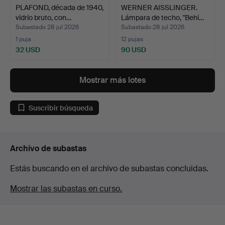
PLAFOND, década de 1940,
WERNER AISSLINGER.
vidrio bruto, con…
Lámpara de techo, "Behi…
Subastado 28 jul 2026
Subastado 28 jul 2026
1 puja
12 pujas
32 USD
90 USD
Mostrar más lotes
Suscribir búsqueda
Archivo de subastas
Estás buscando en el archivo de subastas concluidas.
Mostrar las subastas en curso.