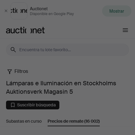
Auctionet
Mostrar
Cerrar
Disponible en Google Play
Auctionet.com
Filtros
Lámparas
Lámparas e Iluminación en Stockholms
e
Auktionsverk Magasin 5
Iluminación
Suscribir búsqueda
en
Subastas en curso
Precios de remate
(16 002)
Stockholms