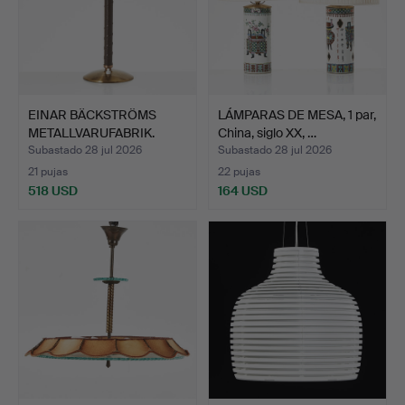
EINAR BÄCKSTRÖMS
LÁMPARAS DE MESA, 1 par,
METALLVARUFABRIK.
China, siglo XX, …
Lámpara…
Subastado 28 jul 2026
Subastado 28 jul 2026
21 pujas
22 pujas
518 USD
164 USD