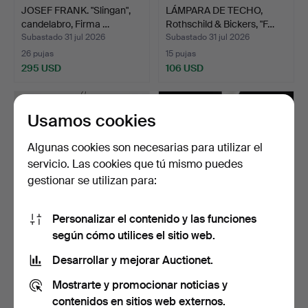
JOSEF FRANK. "Slingan",
LÁMPARA DE TECHO,
candelabro, Firma …
Rothschild & Bickers, "F…
Subastado 31 jul 2026
Subastado 31 jul 2026
26 pujas
15 pujas
295 USD
106 USD
Usamos cookies
Algunas cookies son necesarias para utilizar el
servicio. Las cookies que tú mismo puedes
gestionar se utilizan para:
Personalizar el contenido y las funciones
según cómo utilices el sitio web.
INGA SEMPÉ. "Hexagon",
LE KLINT. "Lamelia 1",
aprox. 2015, para W…
modelo 132, década …
Desarrollar y mejorar Auctionet.
Subastado 31 jul 2026
Subastado 31 jul 2026
Mostrarte y promocionar noticias y
17 pujas
9 pujas
379 USD
212 USD
contenidos en sitios web externos.