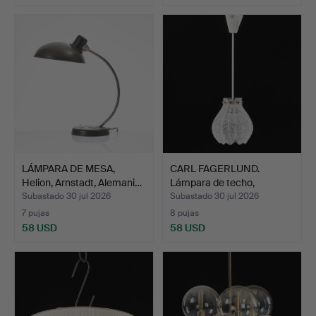
LÁMPARA DE MESA,
CARL FAGERLUND.
Helion, Arnstadt, Alemani…
Lámpara de techo,
Orrefors…
Subastado 30 jul 2026
Subastado 30 jul 2026
7 pujas
8 pujas
58 USD
58 USD