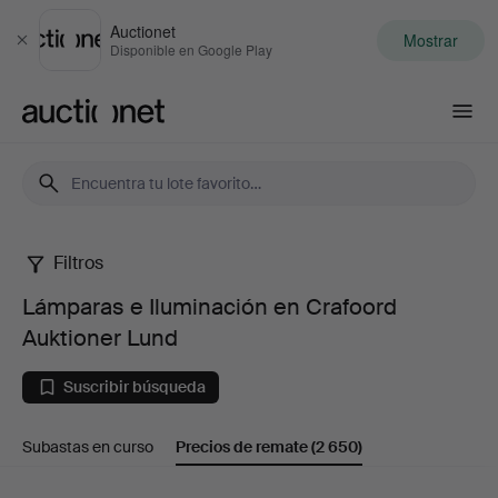
Auctionet
Mostrar
Cerrar
Disponible en Google Play
Auctionet.com
Filtros
Lámparas
Lámparas e Iluminación en Crafoord
e
Auktioner Lund
Iluminación
Suscribir búsqueda
en
Subastas en curso
Precios de remate
(2 650)
Crafoord