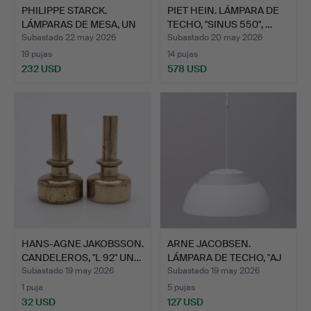
PHILIPPE STARCK.
PIET HEIN. LÁMPARA DE
LÁMPARAS DE MESA, UN
TECHO, "SINUS 550", …
PAR,…
Subastado 22 may 2026
Subastado 20 may 2026
19 pujas
14 pujas
232 USD
578 USD
HANS-AGNE JAKOBSSON.
ARNE JACOBSEN.
CANDELEROS, "L 92" UN…
LÁMPARA DE TECHO, "AJ
PENDE…
Subastado 19 may 2026
Subastado 19 may 2026
1 puja
5 pujas
32 USD
127 USD