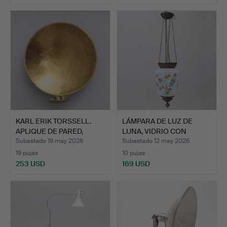
KARL ERIK TORSSELL.
LÁMPARA DE LUZ DE
APLIQUE DE PARED,
LUNA, VIDRIO CON
LATÓ…
PINTURA…
Subastado 19 may 2026
Subastado 12 may 2026
19 pujas
10 pujas
253 USD
169 USD