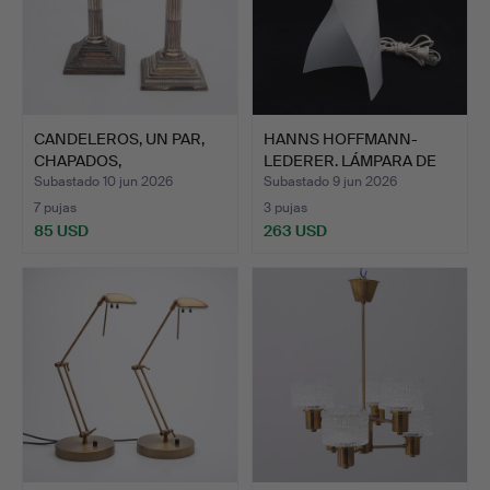
CANDELEROS, UN PAR,
HANNS HOFFMANN-
CHAPADOS,
LEDERER. LÁMPARA DE
PROBABLEMENT…
MESA, H…
Subastado 10 jun 2026
Subastado 9 jun 2026
7 pujas
3 pujas
85 USD
263 USD