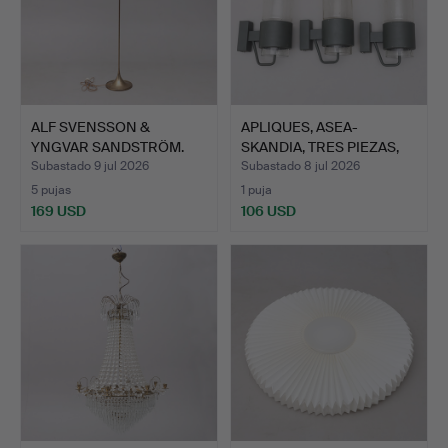
ALF SVENSSON &
APLIQUES, ASEA-
YNGVAR SANDSTRÖM.
SKANDIA, TRES PIEZAS,
LÁMPARA D…
SEGUN…
Subastado 9 jul 2026
Subastado 8 jul 2026
5 pujas
1 puja
169 USD
106 USD