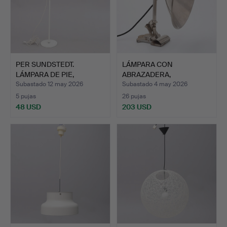
PER SUNDSTEDT.
LÁMPARA CON
LÁMPARA DE PIE,
ABRAZADERA,
"HINKEN", K…
NIQUELADA, SUECIA/…
Subastado 12 may 2026
Subastado 4 may 2026
5 pujas
26 pujas
48 USD
203 USD