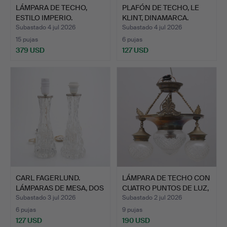
LÁMPARA DE TECHO,
PLAFÓN DE TECHO, LE
ESTILO IMPERIO.
KLINT, DINAMARCA.
Subastado 4 jul 2026
Subastado 4 jul 2026
15 pujas
6 pujas
379 USD
127 USD
CARL FAGERLUND.
LÁMPARA DE TECHO CON
LÁMPARAS DE MESA, DOS
CUATRO PUNTOS DE LUZ,
SIMI…
…
Subastado 3 jul 2026
Subastado 2 jul 2026
6 pujas
9 pujas
127 USD
190 USD