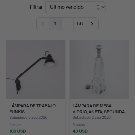
Precios
Filtrar
Auktioner
de
Lund
1
…
56
remate
LÁMPARA DE TRABAJO,
LÁMPARA DE MESA,
FUNKIS.
VIDRIO, ANETA, SEGUNDA
MI…
Subastado 5 ago 2026
Subastado 2 ago 2026
4 pujas
3 pujas
106 USD
43 USD