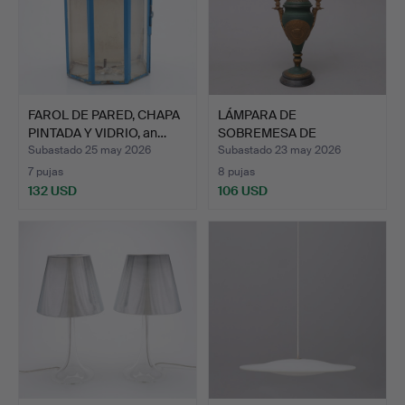
FAROL DE PARED, CHAPA
LÁMPARA DE
PINTADA Y VIDRIO, an…
SOBREMESA DE
QUEROSENO, estilo …
Subastado 25 may 2026
Subastado 23 may 2026
7 pujas
8 pujas
132 USD
106 USD