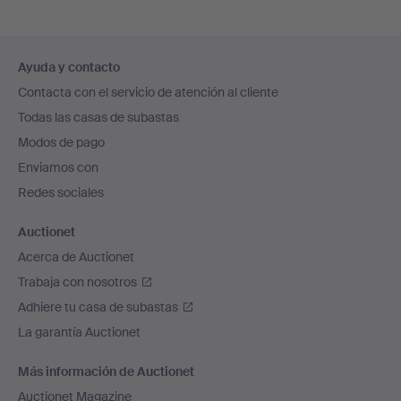
Navegación
Ayuda y contacto
en
Contacta con el servicio de atención al cliente
el
Todas las casas de subastas
pie
Modos de pago
de
Enviamos con
página
Redes sociales
Auctionet
Acerca de Auctionet
Trabaja con nosotros
Adhiere tu casa de subastas
La garantía Auctionet
Más información de Auctionet
Auctionet Magazine