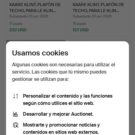
KAARE KLINT. PLAFÓN DE
KAARE KLINT. PLAFÓN DE
TECHO, PARA LE KLIN…
TECHO, PARA LE KLIN…
Subastado 23 jun 2026
Subastado 23 jun 2026
17 pujas
19 pujas
232 USD
137 USD
Usamos cookies
Algunas cookies son necesarias para utilizar el
servicio. Las cookies que tú mismo puedes
gestionar se utilizan para:
Personalizar el contenido y las funciones
según cómo utilices el sitio web.
PLAFÓN DE TECHO, LE
CANDELABRO, MODELO
KLINT, DINAMARCA.
R11, SKULTUNA BRUK.
Desarrollar y mejorar Auctionet.
Subastado 23 jun 2026
Subastado 21 jun 2026
Mostrarte y promocionar noticias y
7 pujas
3 pujas
169 USD
158 USD
contenidos en sitios web externos.