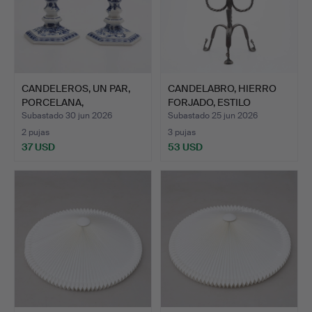
CANDELEROS, UN PAR,
CANDELABRO, HIERRO
PORCELANA,
FORJADO, ESTILO
DECORACIÓN …
HISTÓRI…
Subastado 30 jun 2026
Subastado 25 jun 2026
2 pujas
3 pujas
37 USD
53 USD