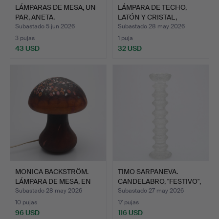
LÁMPARAS DE MESA, UN
LÁMPARA DE TECHO,
PAR, ANETA.
LATÓN Y CRISTAL,
DÉCADA …
Subastado 5 jun 2026
Subastado 28 may 2026
3 pujas
1 puja
43 USD
32 USD
MONICA BACKSTRÖM.
TIMO SARPANEVA.
LÁMPARA DE MESA, EN
CANDELABRO, "FESTIVO",
FORM…
VID…
Subastado 28 may 2026
Subastado 27 may 2026
10 pujas
17 pujas
96 USD
116 USD