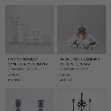
TIMO SARPANEVA.
ANDRÉ PRAH. LÁMPARA
CANDELEROS, CUATRO
DE TECHO, CHAPA
UNIDADE…
PINTAD…
Subastado 2 jul 2026
Subastado 1 jul 2026
10 pujas
9 pujas
127 USD
74 USD