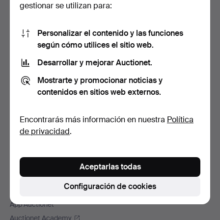
Navegación
gestionar se utilizan para:
Ayuda y contacto
en
Contacta con el servicio de atención al cliente
el
Personalizar el contenido y las funciones
Todas las casas de subastas
pie
según cómo utilices el sitio web.
Modos de pago
de
Desarrollar y mejorar Auctionet.
Enviamos con
página
Redes sociales
Mostrarte y promocionar noticias y
contenidos en sitios web externos.
Auctionet
Acerca de Auctionet
Encontrarás más información en nuestra
Política
Trabaja con nosotros
de privacidad
.
Adhiere tu casa de subastas
La garantía Auctionet
Aceptarlas todas
Más información de Auctionet
Configuración de cookies
Auctionet Magazine
App Auctionet
Auctionet Academy