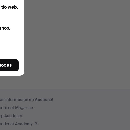
itio web.
rnos.
 todas
ás información de Auctionet
uctionet Magazine
pp Auctionet
uctionet Academy