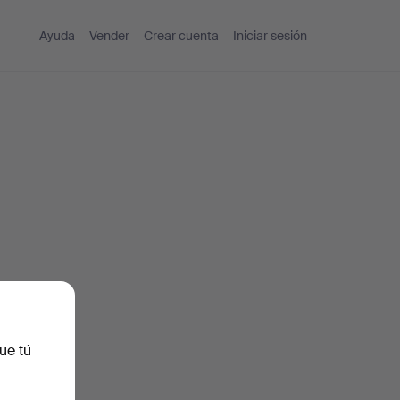
Ayuda
Vender
Crear cuenta
Iniciar sesión
ue tú