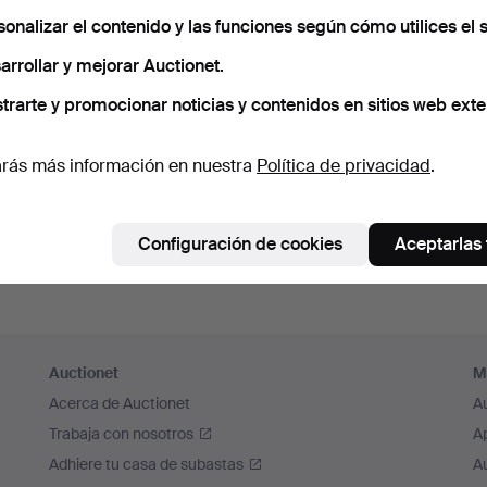
sonalizar el contenido y las funciones según cómo utilices el s
arrollar y mejorar Auctionet.
trarte y promocionar noticias y contenidos en sitios web exte
rás más información en nuestra
Política de privacidad
.
Configuración de cookies
Aceptarlas
Auctionet
M
Acerca de Auctionet
A
Trabaja con nosotros
A
Adhiere tu casa de subastas
A