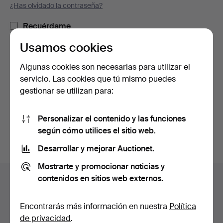
¿Has olvidado la contraseña?
Recuérdame
Usamos cookies
Iniciar sesión
Algunas cookies son necesarias para utilizar el
servicio. Las cookies que tú mismo puedes
o iniciar sesión a través de Facebook
gestionar se utilizan para:
Continuar con Facebook
Personalizar el contenido y las funciones
según cómo utilices el sitio web.
Desarrollar y mejorar Auctionet.
Mostrarte y promocionar noticias y
Navegación
contenidos en sitios web externos.
Ayuda y contacto
en
Contacta con el servicio de atención al cliente
el
Encontrarás más información en nuestra
Política
Todas las casas de subastas
pie
de privacidad
.
Modos de pago