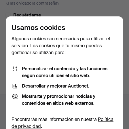
¿Has olvidado la contraseña?
Recuérdame
Usamos cookies
Iniciar sesión
Algunas cookies son necesarias para utilizar el
servicio. Las cookies que tú mismo puedes
o iniciar sesión a través de Facebook
gestionar se utilizan para:
Continuar con Facebook
Personalizar el contenido y las funciones
según cómo utilices el sitio web.
Desarrollar y mejorar Auctionet.
Mostrarte y promocionar noticias y
Navegación
contenidos en sitios web externos.
Ayuda y contacto
en
Contacta con el servicio de atención al cliente
el
Encontrarás más información en nuestra
Política
Todas las casas de subastas
pie
de privacidad
.
Modos de pago