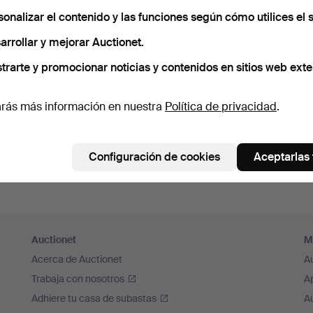
cuérdame
sonalizar el contenido y las funciones según cómo utilices el s
arrollar y mejorar Auctionet.
Iniciar sesión
trarte y promocionar noticias y contenidos en sitios web exte
o iniciar sesión a través de Facebook
rás más información en nuestra
Política de privacidad
.
Continuar con Facebook
Configuración de cookies
Aceptarlas
Auctionet
M
Acerca de Auctionet
A
Trabaja con nosotros
A
Adhiere tu casa de subastas
A