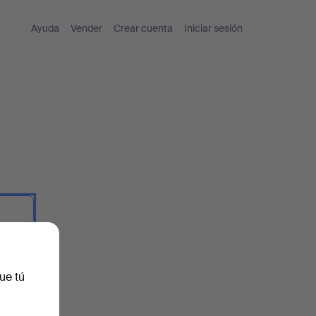
Ayuda
Vender
Crear cuenta
Iniciar sesión
traseña.
ue tú