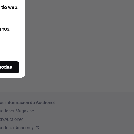
itio web.
rnos.
 todas
ás información de Auctionet
uctionet Magazine
pp Auctionet
uctionet Academy