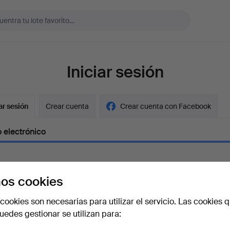
Iniciar sesión
ar sesión
Crear cuenta
Crear cuenta con Facebook
 electrónico
os cookies
aseña
Mostrar con
cookies son necesarias para utilizar el servicio. Las cookies q
edes gestionar se utilizan para:
vidado la contraseña?