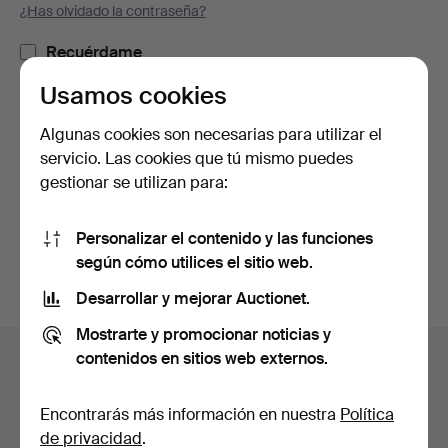
¿Has olvidado la contraseña?
Recuérdame
Usamos cookies
Iniciar sesión
Algunas cookies son necesarias para utilizar el
servicio. Las cookies que tú mismo puedes
o iniciar sesión a través de Facebook
gestionar se utilizan para:
Continuar con Facebook
Personalizar el contenido y las funciones
según cómo utilices el sitio web.
Desarrollar y mejorar Auctionet.
Mostrarte y promocionar noticias y
Navegación
contenidos en sitios web externos.
Ayuda y contacto
en
Contacta con el servicio de atención al cliente
el
Encontrarás más información en nuestra
Política
Todas las casas de subastas
pie
de privacidad
.
Modos de pago