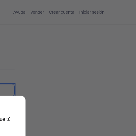
Ayuda
Vender
Crear cuenta
Iniciar sesión
traseña.
ue tú