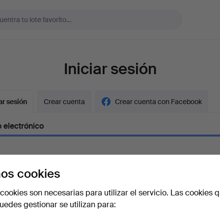
Iniciar sesión
ar sesión
Crear cuenta
Crear cuenta con Facebook
 electrónico
os cookies
aseña
Mostrar con
cookies son necesarias para utilizar el servicio. Las cookies q
edes gestionar se utilizan para:
vidado la contraseña?