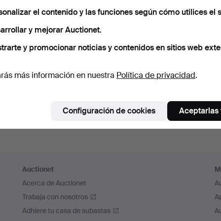
cuérdame
sonalizar el contenido y las funciones según cómo utilices el s
arrollar y mejorar Auctionet.
Iniciar sesión
trarte y promocionar noticias y contenidos en sitios web exte
o iniciar sesión a través de Facebook
rás más información en nuestra
Política de privacidad
.
Continuar con Facebook
Configuración de cookies
Aceptarlas
Auctionet
M
Acerca de Auctionet
A
Trabaja con nosotros
A
Adhiere tu casa de subastas
A