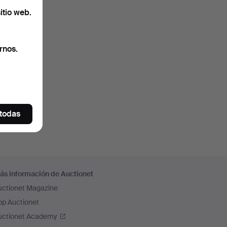
itio web.
rnos.
 todas
ás información de Auctionet
uctionet Magazine
pp Auctionet
uctionet Academy