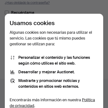
¿Has olvidado la contraseña?
Recuérdame
Usamos cookies
Iniciar sesión
Algunas cookies son necesarias para utilizar el
servicio. Las cookies que tú mismo puedes
o iniciar sesión a través de Facebook
gestionar se utilizan para:
Continuar con Facebook
Personalizar el contenido y las funciones
según cómo utilices el sitio web.
Desarrollar y mejorar Auctionet.
Mostrarte y promocionar noticias y
Navegación
contenidos en sitios web externos.
Ayuda y contacto
en
Contacta con el servicio de atención al cliente
el
Encontrarás más información en nuestra
Política
Todas las casas de subastas
pie
de privacidad
.
Modos de pago