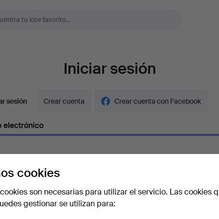
Iniciar sesión
ar sesión
Crear cuenta
Crear cuenta con Facebook
 electrónico
os cookies
aseña
Mostrar con
cookies son necesarias para utilizar el servicio. Las cookies q
edes gestionar se utilizan para:
vidado la contraseña?