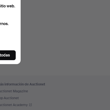
itio web.
rnos.
 todas
ás información de Auctionet
uctionet Magazine
pp Auctionet
uctionet Academy