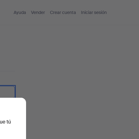
Ayuda
Vender
Crear cuenta
Iniciar sesión
traseña.
ue tú