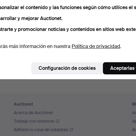
cuérdame
sonalizar el contenido y las funciones según cómo utilices el s
arrollar y mejorar Auctionet.
Iniciar sesión
trarte y promocionar noticias y contenidos en sitios web exte
o iniciar sesión a través de Facebook
rás más información en nuestra
Política de privacidad
.
Continuar con Facebook
Configuración de cookies
Aceptarlas
Auctionet
M
Acerca de Auctionet
A
Trabaja con nosotros
A
Adhiere tu casa de subastas
A