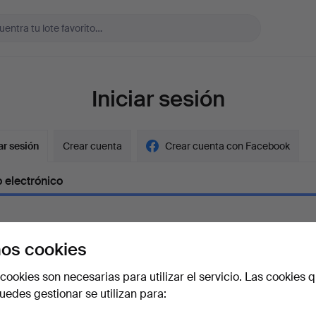
Iniciar sesión
ar sesión
Crear cuenta
Crear cuenta con Facebook
 electrónico
os cookies
aseña
Mostrar con
cookies son necesarias para utilizar el servicio. Las cookies q
edes gestionar se utilizan para:
vidado la contraseña?