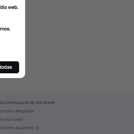
itio web.
rnos.
 todas
ás información de Auctionet
uctionet Magazine
pp Auctionet
uctionet Academy