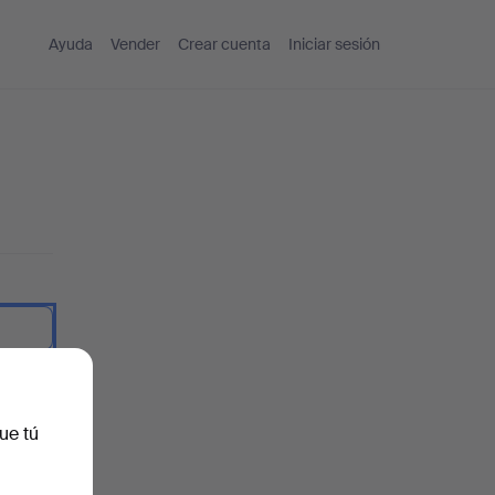
Ayuda
Vender
Crear cuenta
Iniciar sesión
traseña.
ue tú