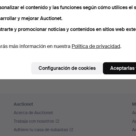
cuérdame
sonalizar el contenido y las funciones según cómo utilices el s
arrollar y mejorar Auctionet.
Iniciar sesión
trarte y promocionar noticias y contenidos en sitios web exte
o iniciar sesión a través de Facebook
rás más información en nuestra
Política de privacidad
.
Continuar con Facebook
Configuración de cookies
Aceptarlas
Auctionet
M
Acerca de Auctionet
A
Trabaja con nosotros
A
Adhiere tu casa de subastas
A